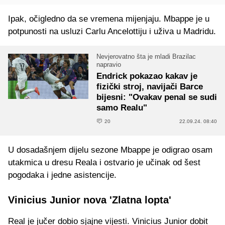
Ipak, očigledno da se vremena mijenjaju. Mbappe je u
potpunosti na usluzi Carlu Ancelottiju i uživa u Madridu.
Nevjerovatno šta je mladi Brazilac
napravio
Endrick pokazao kakav je
fizički stroj, navijači Barce
bijesni: "Ovakav penal se sudi
samo Realu"
20
22.09.24. 08:40
U dosadašnjem dijelu sezone Mbappe je odigrao osam
utakmica u dresu Reala i ostvario je učinak od šest
pogodaka i jedne asistencije.
Vinicius Junior nova 'Zlatna lopta'
Real je jučer dobio sjajne vijesti. Vinicius Junior dobit