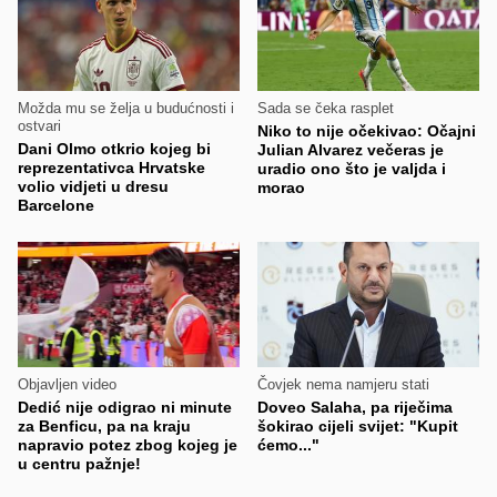
Možda mu se želja u budućnosti i
Sada se čeka rasplet
ostvari
Niko to nije očekivao: Očajni
Dani Olmo otkrio kojeg bi
Julian Alvarez večeras je
reprezentativca Hrvatske
uradio ono što je valjda i
volio vidjeti u dresu
morao
Barcelone
Objavljen video
Čovjek nema namjeru stati
Dedić nije odigrao ni minute
Doveo Salaha, pa riječima
za Benficu, pa na kraju
šokirao cijeli svijet: "Kupit
napravio potez zbog kojeg je
ćemo..."
u centru pažnje!