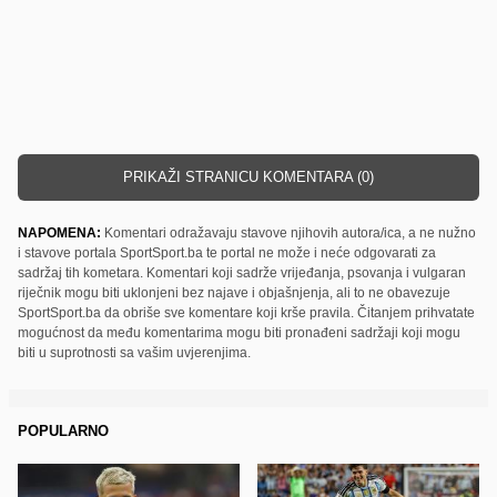
PRIKAŽI STRANICU KOMENTARA (0)
NAPOMENA:
Komentari odražavaju stavove njihovih autora/ica, a ne nužno
i stavove portala SportSport.ba te portal ne može i neće odgovarati za
sadržaj tih kometara. Komentari koji sadrže vrijeđanja, psovanja i vulgaran
riječnik mogu biti uklonjeni bez najave i objašnjenja, ali to ne obavezuje
SportSport.ba da obriše sve komentare koji krše pravila. Čitanjem prihvatate
mogućnost da među komentarima mogu biti pronađeni sadržaji koji mogu
biti u suprotnosti sa vašim uvjerenjima.
POPULARNO