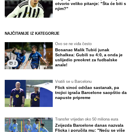
otvorio veliko pitanje: "Šta će biti s
njim?"
NAJČITANIJE IZ KATEGORIJE
Ovo se ne viđa često
Bosanac Malik Tubić junak
Schalkea: Gubili su 4:0, a onda je
uslijedio preokret za fudbalske
2
anale!
Vratili se u Barcelonu
Flick sinoć održao sastanak, pa
trojici igrača Barcelone saopštio da
napuste pripreme
Transfer vrijedan oko 50 miliona eura
Zvijezda Barcelone danas nazvala
Flicka i poručila mu: "Neću se više