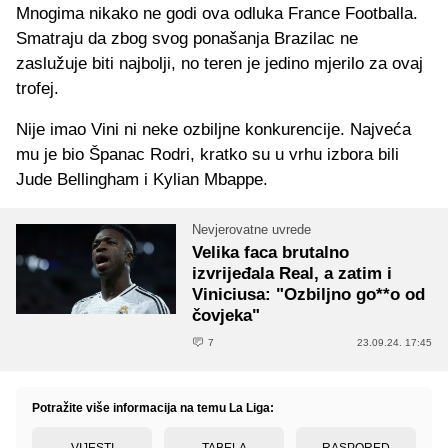
Mnogima nikako ne godi ova odluka France Footballa.
Smatraju da zbog svog ponašanja Brazilac ne
zaslužuje biti najbolji, no teren je jedino mjerilo za ovaj
trofej.
Nije imao Vini ni neke ozbiljne konkurencije. Najveća
mu je bio Španac Rodri, kratko su u vrhu izbora bili
Jude Bellingham i Kylian Mbappe.
Nevjerovatne uvrede
Velika faca brutalno
izvrijeđala Real, a zatim i
Viniciusa: "Ozbiljno go**o od
čovjeka"
7
23.09.24. 17:45
Potražite više informacija na temu La Liga:
VIJESTI
TABELA
RASPORED