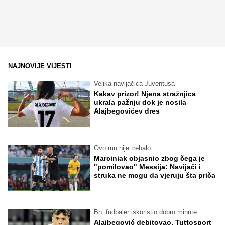
NAJNOVIJE VIJESTI
Velika navijačica Juventusa
Kakav prizor! Njena stražnjica
ukrala pažnju dok je nosila
Alajbegovićev dres
Ovo mu nije trebalo
Marciniak objasnio zbog čega je
"pomilovao" Messija: Navijači i
struka ne mogu da vjeruju šta priča
Bh. fudbaler iskoristio dobro minute
Alajbegović debitovao, Tuttosport