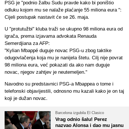
PSG je "podnio žalbu Sudu pravde kako bi poništio
odluku kojom mu se nalaže plaćanje 55 miliona eura ":
Cijeli postupak nastavit će se 26. maja.
U "protutužbi" kluba traži se ukupno 98 miliona eura od
igrača, prema izjavama advokata Renauda
Semerdjiana za AFP:
"Kylian Mbappé duguje novac PSG-u zbog taktike
odugovlačenja koja mu je nanijela štetu. Cilj nije povrat
98 miliona eura, već pokazati da ako nam duguje
novac, njegov zahtjev je neutemeljen."
Navodno su predstavnici PSG-a Mbappea o tome i
telefonski objavijestili, odnosno mu kazali kako je on taj
koji je dužan novac.
Barcelona izgubila El Clasico
Vrag odnio šalu! Perez
nazvao Alonsa i dao mu jasnu