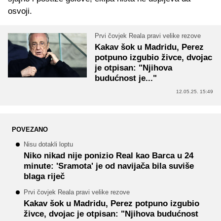
osvoji.
Prvi čovjek Reala pravi velike rezove
Kakav šok u Madridu, Perez
potpuno izgubio živce, dvojac
je otpisan: "Njihova
budućnost je..."
12.05.25. 15:49
POVEZANO
Nisu dotakli loptu
Niko nikad nije ponizio Real kao Barca u 24
minute: 'Sramota' je od navijača bila suviše
blaga riječ
Prvi čovjek Reala pravi velike rezove
Kakav šok u Madridu, Perez potpuno izgubio
živce, dvojac je otpisan: "Njihova budućnost