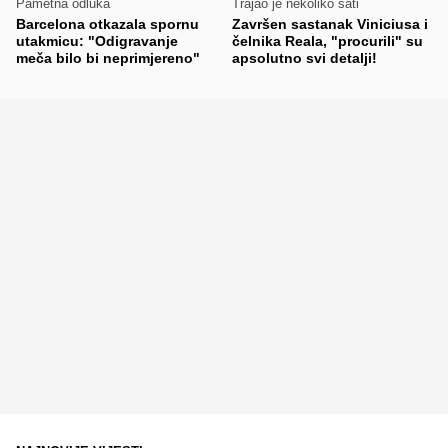
Pametna odluka
Trajao je nekoliko sati
Barcelona otkazala spornu
Završen sastanak Viniciusa i
utakmicu: "Odigravanje
čelnika Reala, "procurili" su
meča bilo bi neprimjereno"
apsolutno svi detalji!