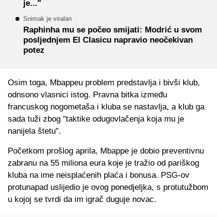
je..."
Snimak je viralan
Raphinha mu se počeo smijati: Modrić u svom
posljednjem El Clasicu napravio neočekivan
potez
Osim toga, Mbappeu problem predstavlja i bivši klub,
odnsono vlasnici istog. Pravna bitka između
francuskog nogometaša i kluba se nastavlja, a klub ga
sada tuži zbog "taktike odugovlačenja koja mu je
nanijela štetu".
Početkom prošlog aprila, Mbappe je dobio preventivnu
zabranu na 55 miliona eura koje je tražio od pariškog
kluba na ime neisplaćenih plaća i bonusa. PSG-ov
protunapad uslijedio je ovog ponedjeljka, s protutužbom
u kojoj se tvrdi da im igrač duguje novac.