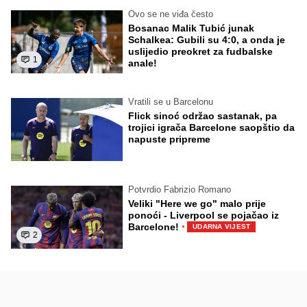
Ovo se ne viđa često
Bosanac Malik Tubić junak
Schalkea: Gubili su 4:0, a onda je
uslijedio preokret za fudbalske
1
anale!
Vratili se u Barcelonu
Flick sinoć održao sastanak, pa
trojici igrača Barcelone saopštio da
napuste pripreme
Potvrdio Fabrizio Romano
Veliki "Here we go" malo prije
ponoći - Liverpool se pojačao iz
·
Barcelone!
UDARNA VIJEST
2