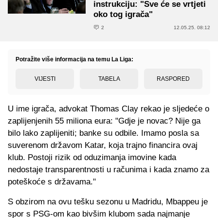
instrukciju: "Sve će se vrtjeti
oko tog igrača"
2
12.05.25. 08:12
Potražite više informacija na temu La Liga:
VIJESTI
TABELA
RASPORED
U ime igrača, advokat Thomas Clay rekao je sljedeće o
zaplijenjenih 55 miliona eura: "Gdje je novac? Nije ga
bilo lako zaplijeniti; banke su odbile. Imamo posla sa
suverenom državom Katar, koja trajno financira ovaj
klub. Postoji rizik od oduzimanja imovine kada
nedostaje transparentnosti u računima i kada znamo za
poteškoće s državama."
S obzirom na ovu tešku sezonu u Madridu, Mbappeu je
spor s PSG-om kao bivšim klubom sada najmanje