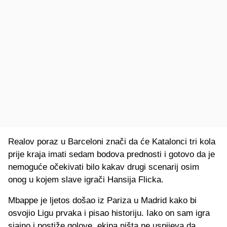
Realov poraz u Barceloni znači da će Katalonci tri kola
prije kraja imati sedam bodova prednosti i gotovo da je
nemoguće očekivati bilo kakav drugi scenarij osim
onog u kojem slave igrači Hansija Flicka.
Mbappe je ljetos došao iz Pariza u Madrid kako bi
osvojio Ligu prvaka i pisao historiju. Iako on sam igra
sjajno i postiže golove, ekipa ništa ne uspijeva da