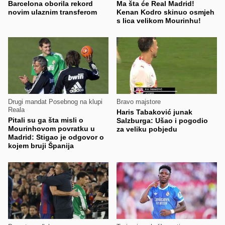
Barcelona oborila rekord
Ma šta će Real Madrid!
novim ulaznim transferom
Kenan Kodro skinuo osmjeh
s lica velikom Mourinhu!
Drugi mandat Posebnog na klupi
Bravo majstore
Reala
Haris Tabaković junak
Pitali su ga šta misli o
Salzburga: Ušao i pogodio
Mourinhovom povratku u
za veliku pobjedu
Madrid: Stigao je odgovor o
kojem bruji Španija