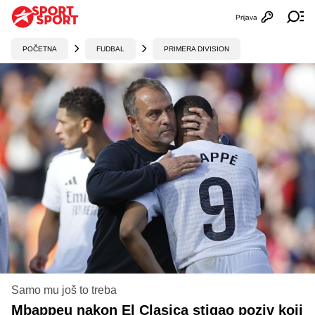
Prijava
Otvori profi
Ot
POČETNA
FUDBAL
PRIMERA DIVISION
Samo mu još to treba
Mbappeu nakon El Clasica stigao poziv koji