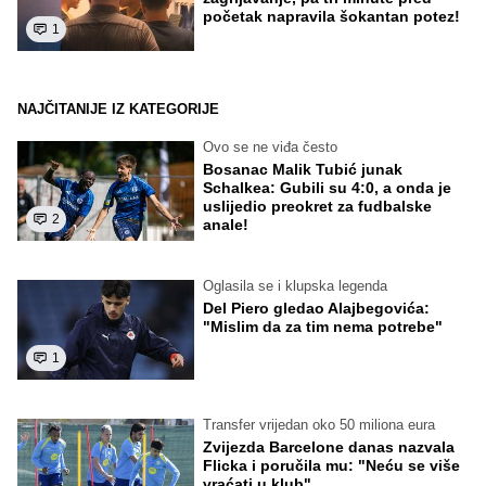
početak napravila šokantan potez!
1
NAJČITANIJE IZ KATEGORIJE
Ovo se ne viđa često
Bosanac Malik Tubić junak
Schalkea: Gubili su 4:0, a onda je
uslijedio preokret za fudbalske
2
anale!
Oglasila se i klupska legenda
Del Piero gledao Alajbegovića:
"Mislim da za tim nema potrebe"
1
Transfer vrijedan oko 50 miliona eura
Zvijezda Barcelone danas nazvala
Flicka i poručila mu: "Neću se više
vraćati u klub"