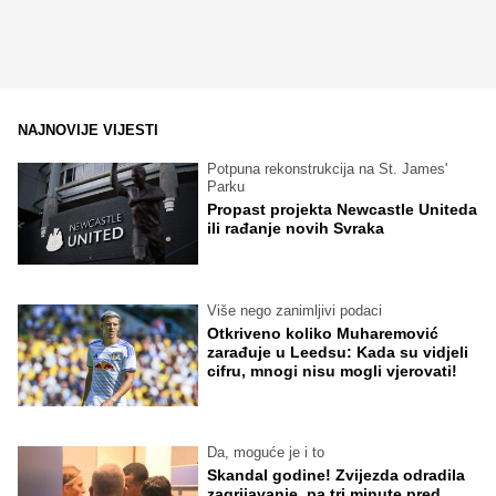
NAJNOVIJE VIJESTI
Potpuna rekonstrukcija na St. James'
Parku
Propast projekta Newcastle Uniteda
ili rađanje novih Svraka
Više nego zanimljivi podaci
Otkriveno koliko Muharemović
zarađuje u Leedsu: Kada su vidjeli
cifru, mnogi nisu mogli vjerovati!
Da, moguće je i to
Skandal godine! Zvijezda odradila
zagrijavanje, pa tri minute pred