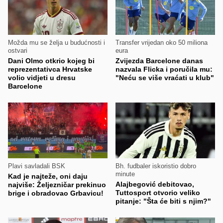
Možda mu se želja u budućnosti i
Transfer vrijedan oko 50 miliona
ostvari
eura
Dani Olmo otkrio kojeg bi
Zvijezda Barcelone danas
reprezentativca Hrvatske
nazvala Flicka i poručila mu:
volio vidjeti u dresu
"Neću se više vraćati u klub"
Barcelone
Plavi savladali BSK
Bh. fudbaler iskoristio dobro
minute
Kad je najteže, oni daju
Alajbegović debitovao,
najviše: Željezničar prekinuo
Tuttosport otvorio veliko
brige i obradovao Grbavicu!
pitanje: "Šta će biti s njim?"