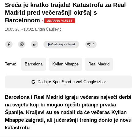
Sreća je kratko trajala! Katastrofa za Real
Madrid pred večerašnji okršaj s
Barcelonom
·
UDARNA VIJEST
10.05.26. - 13:02,
Endin Čaušević
4
Poslušajte
članak
Teme:
Barcelona
Kylian Mbappe
Real Madrid
Dodajte SportSport u vaš Google izbor
Barcelona i Real Madrid igraju večeras najveći derbi
na svijetu koji bi mogao riješiti pitanje prvaka
Španije. Kraljevi su se nadali da će večeras Kylian
Mbappe zaigrati, ali jučerašnji trening donio je novu
katastrofu.