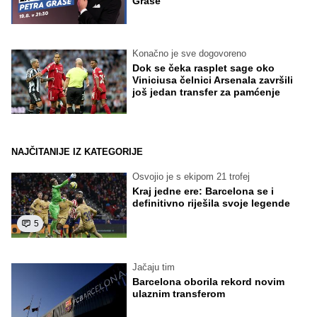
Graše
Konačno je sve dogovoreno
Dok se čeka rasplet sage oko
Viniciusa čelnici Arsenala završili
još jedan transfer za pamćenje
NAJČITANIJE IZ KATEGORIJE
Osvojio je s ekipom 21 trofej
Kraj jedne ere: Barcelona se i
definitivno riješila svoje legende
5
Jačaju tim
Barcelona oborila rekord novim
ulaznim transferom