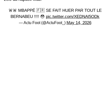
🚨🚨 MBAPPÉ 🇫🇷 SE FAIT HUER PAR TOUT LE
BERNABEU !!!! 😳
pic.twitter.com/XEDNAl5ODk
May 14, 2026
— Actu Foot (@ActuFoot_)