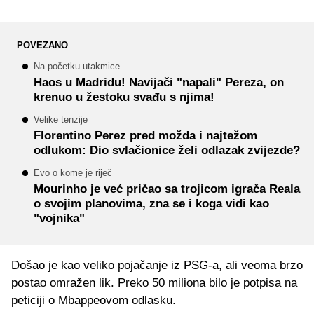
POVEZANO
Na početku utakmice
Haos u Madridu! Navijači "napali" Pereza, on
krenuo u žestoku svađu s njima!
Velike tenzije
Florentino Perez pred možda i najtežom
odlukom: Dio svlačionice želi odlazak zvijezde?
Evo o kome je riječ
Mourinho je već pričao sa trojicom igrača Reala
o svojim planovima, zna se i koga vidi kao
"vojnika"
Došao je kao veliko pojačanje iz PSG-a, ali veoma brzo
postao omražen lik. Preko 50 miliona bilo je potpisa na
peticiji o Mbappeovom odlasku.