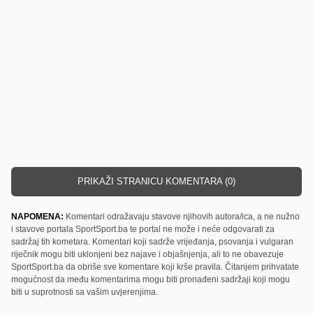
PRIKAŽI STRANICU KOMENTARA (0)
NAPOMENA:
Komentari odražavaju stavove njihovih autora/ica, a ne nužno
i stavove portala SportSport.ba te portal ne može i neće odgovarati za
sadržaj tih kometara. Komentari koji sadrže vrijeđanja, psovanja i vulgaran
riječnik mogu biti uklonjeni bez najave i objašnjenja, ali to ne obavezuje
SportSport.ba da obriše sve komentare koji krše pravila. Čitanjem prihvatate
mogućnost da među komentarima mogu biti pronađeni sadržaji koji mogu
biti u suprotnosti sa vašim uvjerenjima.