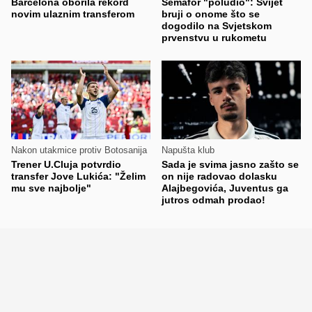
Barcelona oborila rekord
Semafor "poludio": Svijet
novim ulaznim transferom
bruji o onome što se
dogodilo na Svjetskom
prvenstvu u rukometu
Nakon utakmice protiv Botosanija
Napušta klub
Trener U.Cluja potvrdio
Sada je svima jasno zašto se
transfer Jove Lukića: "Želim
on nije radovao dolasku
mu sve najbolje"
Alajbegovića, Juventus ga
jutros odmah prodao!