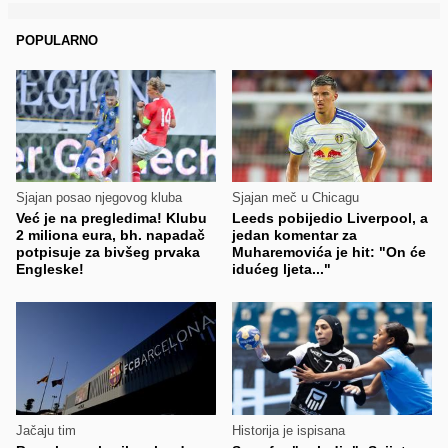
POPULARNO
Sjajan posao njegovog kluba
Sjajan meč u Chicagu
Već je na pregledima! Klubu
Leeds pobijedio Liverpool, a
2 miliona eura, bh. napadač
jedan komentar za
potpisuje za bivšeg prvaka
Muharemovića je hit: "On će
Engleske!
idućeg ljeta..."
Jačaju tim
Historija je ispisana