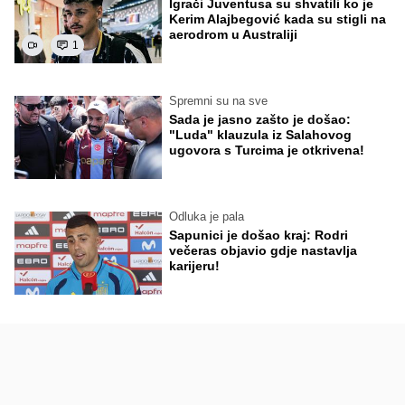
Igrači Juventusa su shvatili ko je
Kerim Alajbegović kada su stigli na
aerodrom u Australiji
1
Spremni su na sve
Sada je jasno zašto je došao:
"Luda" klauzula iz Salahovog
ugovora s Turcima je otkrivena!
Odluka je pala
Sapunici je došao kraj: Rodri
večeras objavio gdje nastavlja
karijeru!