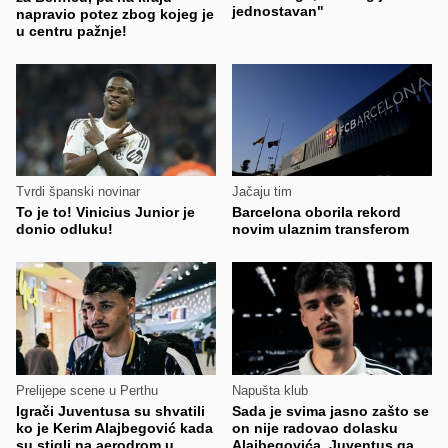
jednostavan"
napravio potez zbog kojeg je
u centru pažnje!
Tvrdi španski novinar
Jačaju tim
To je to! Vinicius Junior je
Barcelona oborila rekord
donio odluku!
novim ulaznim transferom
Prelijepe scene u Perthu
Napušta klub
Igrači Juventusa su shvatili
Sada je svima jasno zašto se
ko je Kerim Alajbegović kada
on nije radovao dolasku
su stigli na aerodrom u
Alajbegovića, Juventus ga