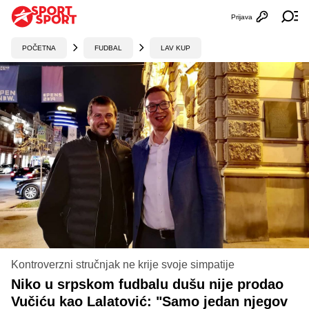
Prijava
Otvori profi
Ot
POČETNA
FUDBAL
LAV KUP
Kontroverzni stručnjak ne krije svoje simpatije
Niko u srpskom fudbalu dušu nije prodao
Vučiću kao Lalatović: "Samo jedan njegov