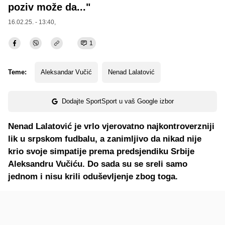
poziv može da..."
16.02.25. - 13:40,
1
Teme:
Aleksandar Vučić
Nenad Lalatović
Dodajte SportSport u vaš Google izbor
Nenad Lalatović je vrlo vjerovatno najkontroverzniji
lik u srpskom fudbalu, a zanimljivo da nikad nije
krio svoje simpatije prema predsjendiku Srbije
Aleksandru Vučiću. Do sada su se sreli samo
jednom i nisu krili oduševljenje zbog toga.