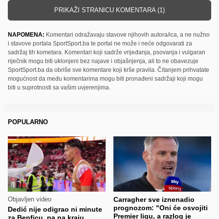
PRIKAŽI STRANICU KOMENTARA (1)
NAPOMENA:
Komentari odražavaju stavove njihovih autora/ica, a ne nužno
i stavove portala SportSport.ba te portal ne može i neće odgovarati za
sadržaj tih kometara. Komentari koji sadrže vrijeđanja, psovanja i vulgaran
riječnik mogu biti uklonjeni bez najave i objašnjenja, ali to ne obavezuje
SportSport.ba da obriše sve komentare koji krše pravila. Čitanjem prihvatate
mogućnost da među komentarima mogu biti pronađeni sadržaji koji mogu
biti u suprotnosti sa vašim uvjerenjima.
POPULARNO
Objavljen video
Carragher sve iznenadio
prognozom: "Oni će osvojiti
Dedić nije odigrao ni minute
Premier ligu, a razlog je
za Benficu, pa na kraju