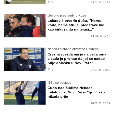
7
05.03.26. 16:24
Govorio pred derbi u Kupu
Lalatović otvorio dušu: "Nema
vode, nema struje, predstave me
kao cirkuzanta na terasi..."
04.03.26. 17:11
Nenad Lalatović otvoreno i iskreno
Crvena zvezda mu je najveća rana,
a sada je priznao da joj se nadao
prije dolasku u Novi Pazar
1
04.03.26. 15:51
Nižu se pobjede
Čudo nad čudima Nenada
Lalatovića, Novi Pazar "gori" kao
nikada prije
28.02.26. 16:09