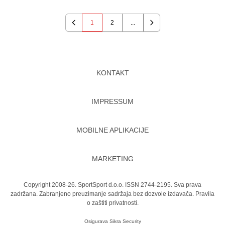
1
2
...
Previous
Next
KONTAKT
IMPRESSUM
MOBILNE APLIKACIJE
MARKETING
Copyright 2008-26. SportSport d.o.o. ISSN 2744-2195. Sva prava
zadržana. Zabranjeno preuzimanje sadržaja bez dozvole izdavača.
Pravila
o zaštiti privatnosti.
Osigurava
Sikra Security