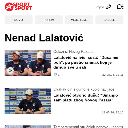
Prijava
Otvori profi
Ot
NOVO
FORUM
MOJE TEME
TABELE
Nenad Lalatović
Odlazi iz Novog Pazara
Lalatović na ivici suza: "Duša me
boli", pa pustio snimak koji je
dirnuo sve u sali
1
22.05.26. 17:11
Ovakav čin sigurno je kupio navijače
Lalatović otvorio dušu: "Smanjio
sam platu zbog Novog Pazara"
17.05.26. 15:15
Temperamentni stručnjak ponovo u centru