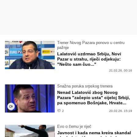
Trener Novog Pazara ponovo u centru
pažnje
Lalatović uzdrmao Srbiju, Novi
Pazar u strahu, riječi odjekuju:
"Nešto sam čuo..."
21.02.26. 00:16
Snažna poruka srpskog trenera
Nenad Lalatović zbog Novog
Pazara "začepio usta" cijeloj Srbiji,
pa spomenuo Bošnjake, Hrvate...
2
20.02.26. 15:19
Evo o čemu je riječ
Javnost i kada nema kreira skandal