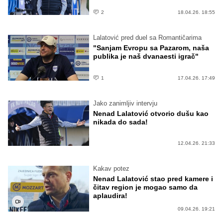
2
18.04.26. 18:55
Lalatović pred duel sa Romantičarima
"Sanjam Evropu sa Pazarom, naša
publika je naš dvanaesti igrač"
1
17.04.26. 17:49
Jako zanimljiv intervju
Nenad Lalatović otvorio dušu kao
nikada do sada!
12.04.26. 21:33
Kakav potez
Nenad Lalatović stao pred kamere i
čitav region je mogao samo da
aplaudira!
09.04.26. 19:21