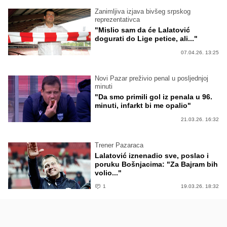
Zanimljiva izjava bivšeg srpskog
reprezentativca
"Mislio sam da će Lalatović
dogurati do Lige petice, ali..."
07.04.26. 13:25
Novi Pazar preživio penal u posljednjoj
minuti
"Da smo primili gol iz penala u 96.
minuti, infarkt bi me opalio"
21.03.26. 16:32
Trener Pazaraca
Lalatović iznenadio sve, poslao i
poruku Bošnjacima: "Za Bajram bih
volio..."
1
19.03.26. 18:32