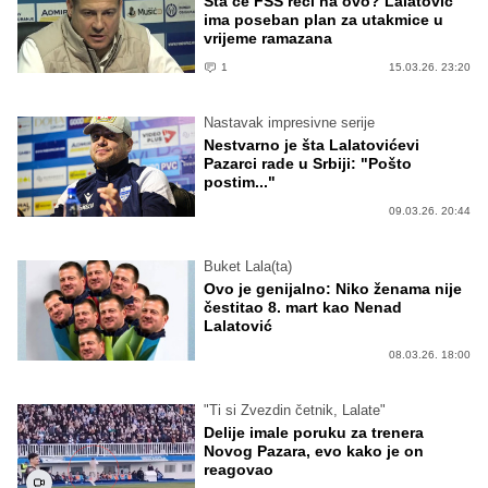
Šta će FSS reći na ovo? Lalatović
ima poseban plan za utakmice u
vrijeme ramazana
1
15.03.26. 23:20
Nastavak impresivne serije
Nestvarno je šta Lalatovićevi
Pazarci rade u Srbiji: "Pošto
postim..."
09.03.26. 20:44
Buket Lala(ta)
Ovo je genijalno: Niko ženama nije
čestitao 8. mart kao Nenad
Lalatović
08.03.26. 18:00
"Ti si Zvezdin četnik, Lalate"
Delije imale poruku za trenera
Novog Pazara, evo kako je on
reagovao