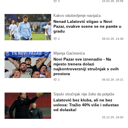
3
10.02.26. 16:58
Kakvo oduševljenje navijača
Nenad Lalatović stigao u Novi
Pazar, ovakve scene se ne pamte u
gradu
2
08.02.26. 14:38
Mijenja Gaćinovića
Novi Pazar sve iznenadio - Na
mjesto trenera dolazi
najkontroverzniji stručnjak s ovih
prostora
2
06.02.26. 16:21
Srpski stručnjak nije želio da potpiše
Lalatović bez kluba, ali ne bez
uslova: Tražio 40% više i odustao
od dolaska!
25.12.25. 18:00