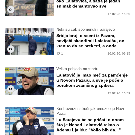
oko Lalatovića, a sada je jedan
snimak demantovao sve
17.02.26. 15:55
Neki su čak spomenuli i Sarajevo
Srbija bruji o sceni iz Pazara,
navijači skandirali Lalatoviću, on
krenuo da se prekrsti, a onda...
1
16.02.26. 09:15
Velika pobjeda na startu
Lalatović je imao meč za pamćenje
u Novom Pazaru, a sve je počelo
porukom zvaničnog spikera
15.02.26. 15:59
Kontroverzni stručnjak preuzeo je Novi
Pazar
I u Sarajevu će se pričati o onom
što je Nenad Lalatović rekao o
Ademu Ljajiću: "Volio bih da..."