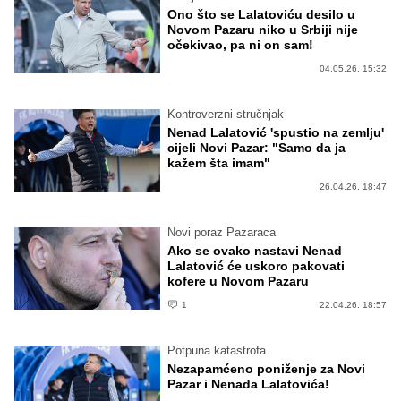
Ono što se Lalatoviću desilo u
Novom Pazaru niko u Srbiji nije
očekivao, pa ni on sam!
04.05.26. 15:32
Kontroverzni stručnjak
Nenad Lalatović 'spustio na zemlju'
cijeli Novi Pazar: "Samo da ja
kažem šta imam"
26.04.26. 18:47
Novi poraz Pazaraca
Ako se ovako nastavi Nenad
Lalatović će uskoro pakovati
kofere u Novom Pazaru
1
22.04.26. 18:57
Potpuna katastrofa
Nezapamćeno poniženje za Novi
Pazar i Nenada Lalatovića!