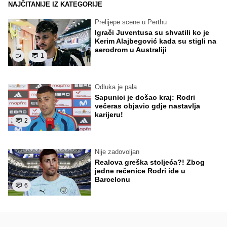
NAJČITANIJE IZ KATEGORIJE
Prelijepe scene u Perthu
Igrači Juventusa su shvatili ko je
Kerim Alajbegović kada su stigli na
aerodrom u Australiji
1
Odluka je pala
Sapunici je došao kraj: Rodri
večeras objavio gdje nastavlja
karijeru!
2
Nije zadovoljan
Realova greška stoljeća?! Zbog
jedne rečenice Rodri ide u
Barcelonu
6