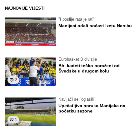
NAJNOVIJE VIJESTI
"I poslije rata je rat"
Manijaci odali počast Izetu Naniću
Eurobasket B divizije
Bh. kadeti teško poraženi od
Švedske u drugom kolu
2
Navijači se "oglasili"
Upečatljiva poruka Manijaka na
početku sezone
1