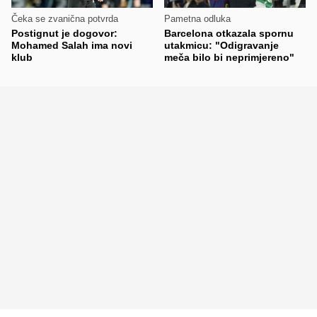
Čeka se zvanična potvrda
Pametna odluka
Postignut je dogovor:
Barcelona otkazala spornu
Mohamed Salah ima novi
utakmicu: "Odigravanje
klub
meča bilo bi neprimjereno"