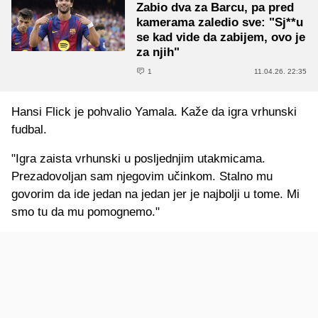
Zabio dva za Barcu, pa pred
kamerama zaledio sve: "Sj**u
se kad vide da zabijem, ovo je
za njih"
1
11.04.26. 22:35
Hansi Flick je pohvalio Yamala. Kaže da igra vrhunski
fudbal.
"Igra zaista vrhunski u posljednjim utakmicama.
Prezadovoljan sam njegovim učinkom. Stalno mu
govorim da ide jedan na jedan jer je najbolji u tome. Mi
smo tu da mu pomognemo."