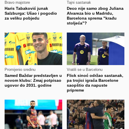
Bravo majstore
Tajni sastanak
Haris Tabaković junak
Deco nije samo zbog Juliana
Salzburga: Ušao i pogodio
Alvareza bio u Madridu,
za veliku pobjedu
Barcelona sprema "krađu
stoljeća"?
Promijenio sredinu
Vratili se u Barcelonu
Samed Baždar predstavljen u
Flick sinoć održao sastanak,
novom klubu: Zmaj potpisao
pa trojici igrača Barcelone
ugovor do 2031. godine
saopštio da napuste
pripreme