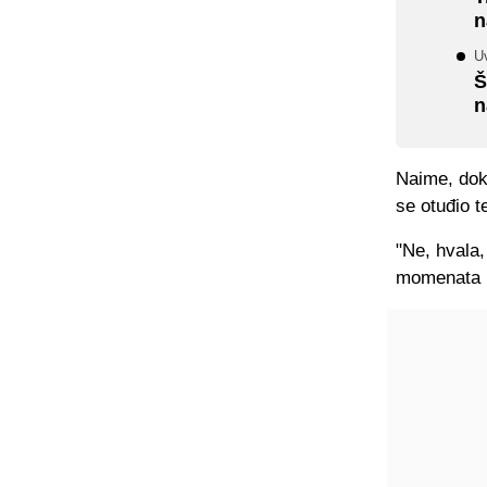
n
Uv
Š
n
Naime, dok 
se otuđio t
"Ne, hvala,
momenata u