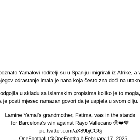
oznato Yamalovi roditelji su u Španiju imigrirali iz Afrike, a v
njegov odrastanje imala je nana koja često zna doći na utak
odgojila u skladu sa islamskim propisima koliko je to mogla
a je posti mjesec ramazan govori da je uspjela u svom cilju.
Lamine Yamal's grandmother, Fatima, was in the stands
for Barcelona's win against Rayo Vallecano 🥹❤️💙
pic.twitter.com/aX89bjCG6j
February 17, 2025
— OneFootball (@OneFootball)