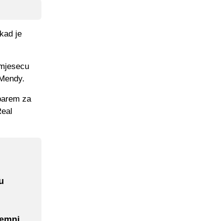
kad je
 mjesecu
 Mendy.
 barem za
Real
u
remni