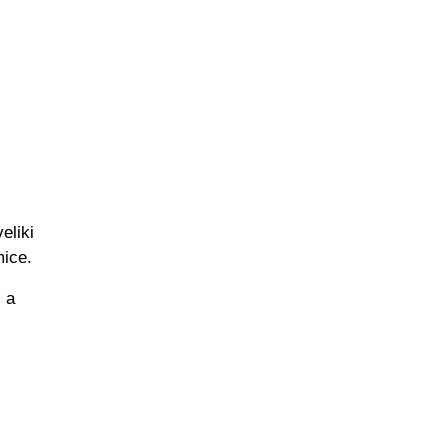
eliki
mice.
, a