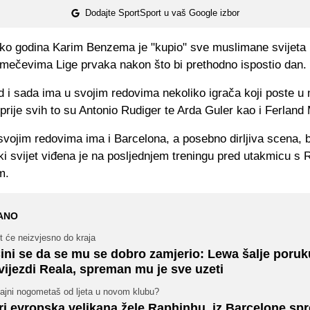
Dodajte SportSport u vaš Google izbor
liko godina Karim Benzema je "kupio" sve muslimane svijeta 
a mečevima Lige prvaka nakon što bi prethodno ispostio dan.
d i sada ima u svojim redovima nekoliko igrača koji poste u
rije svih to su Antonio Rudiger te Arda Guler kao i Ferland
svojim redovima ima i Barcelona, a posebno dirljiva scena,
 svijet viđena je na posljednjem treningu pred utakmicu s 
m.
ANO
t će neizvjesno do kraja
ini se da se mu se dobro zamjerio: Lewa šalje poruk
vijezdi Reala, spreman mu je sve uzeti
jajni nogometaš od ljeta u novom klubu?
ri evropska velikana žele Raphinhu, iz Barcelone sp