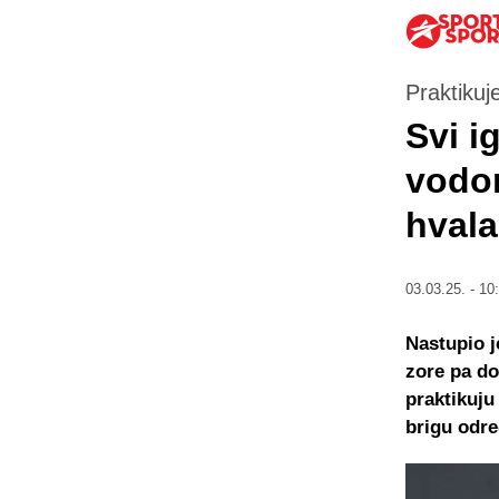
Praktiku
Svi i
vodom
hvala
03.03.25. - 10
Nastupio j
zore pa do
praktikuju
brigu odr