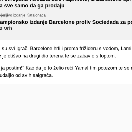
a sve samo da ga prodaju
jerljivo izdanje Katalonaca
ampionsko izdanje Barcelone protiv Sociedada za p
a vrh
su svi igrači Barcelone hrlili prema frižideru s vodom, Lam
e je otišao na drugi dio terena te se zabavio s loptom.
 ja postim!" Kao da je to želio reći Yamal tim potezom te se 
daljio od svih saigrača.