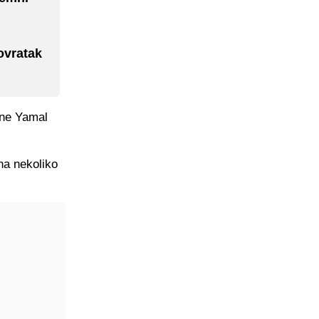
ovratak
ine Yamal
na nekoliko