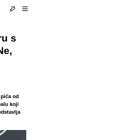
Otvori profil
Otvori meni
ru s
Ne,
 pića od
alu koji
edstavlja