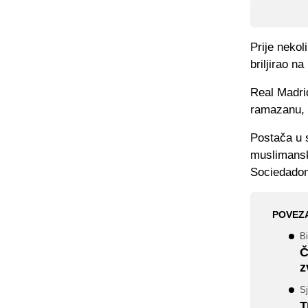
Prije neko
briljirao n
Real Madri
ramazanu, p
Postača u 
muslimanski
Sociedado
POVEZ
Bi
Č
z
S
T