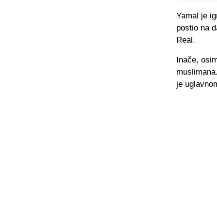
Yamal je ig
postio na 
Real.
Inače, osi
muslimana.
je uglavno