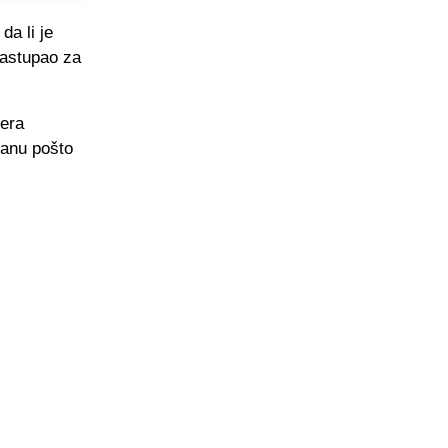
da li je
nastupao za
lera
lanu pošto