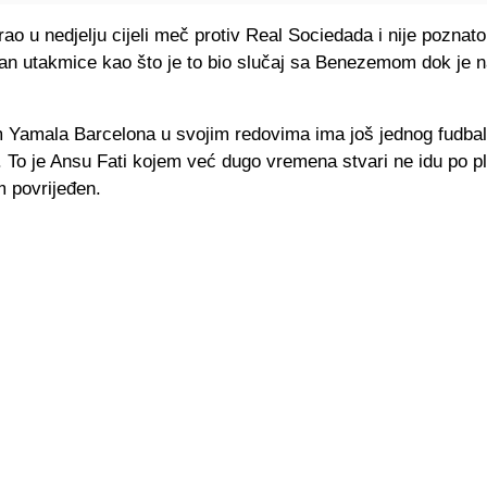
rao u nedjelju cijeli meč protiv Real Sociedada i nije poznato 
dan utakmice kao što je to bio slučaj sa Benezemom dok je 
m Yamala Barcelona u svojim redovima ima još jednog fudba
 To je Ansu Fati kojem već dugo vremena stvari ne idu po p
m povrijeđen.