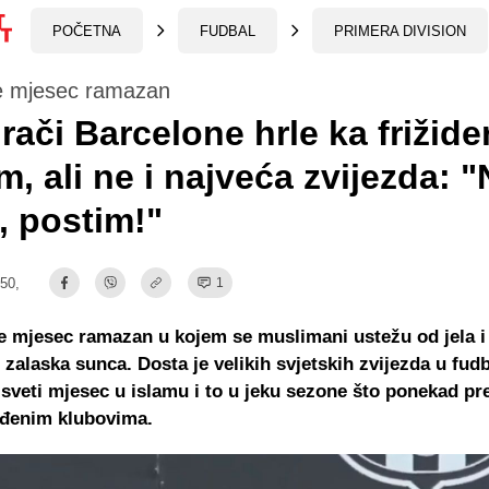
POČETNA
FUDBAL
PRIMERA DIVISION
je mjesec ramazan
grači Barcelone hrle ka frižide
, ali ne i najveća zvijezda: "
, postim!"
:50,
1
e mjesec ramazan u kojem se muslimani ustežu od jela i
 zalaska sunca. Dosta je velikih svjetskih zvijezda u fudb
 sveti mjesec u islamu i to u jeku sezone što ponekad pr
eđenim klubovima.