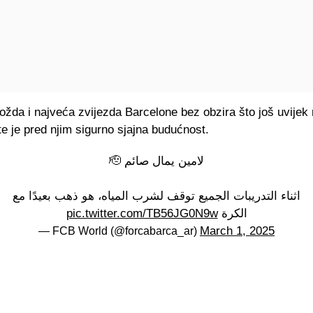
žda i najveća zvijezda Barcelone bez obzira što još uvijek n
te je pred njim sigurno sjajna budućnost.
لامين يمال صائم 🫡
اثناء التدريبات الجميع توقف لشرب المياه، هو ذهب بعيدًا مع
pic.twitter.com/TB56JG0N9w
الكرة
March 1, 2025
— FCB World (@forcabarca_ar)