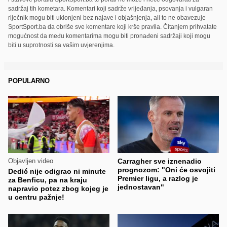
sadržaj tih kometara. Komentari koji sadrže vrijeđanja, psovanja i vulgaran
riječnik mogu biti uklonjeni bez najave i objašnjenja, ali to ne obavezuje
SportSport.ba da obriše sve komentare koji krše pravila. Čitanjem prihvatate
mogućnost da među komentarima mogu biti pronađeni sadržaji koji mogu
biti u suprotnosti sa vašim uvjerenjima.
POPULARNO
Objavljen video
Carragher sve iznenadio
prognozom: "Oni će osvojiti
Dedić nije odigrao ni minute
Premier ligu, a razlog je
za Benficu, pa na kraju
jednostavan"
napravio potez zbog kojeg je
u centru pažnje!