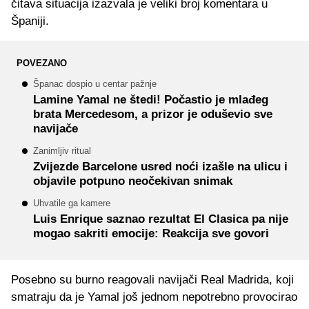
čitava situacija izazvala je veliki broj komentara u
Španiji.
POVEZANO
Španac dospio u centar pažnje
Lamine Yamal ne štedi! Počastio je mlađeg
brata Mercedesom, a prizor je oduševio sve
navijače
Zanimljiv ritual
Zvijezde Barcelone usred noći izašle na ulicu i
objavile potpuno neočekivan snimak
Uhvatile ga kamere
Luis Enrique saznao rezultat El Clasica pa nije
mogao sakriti emocije: Reakcija sve govori
Posebno su burno reagovali navijači Real Madrida, koji
smatraju da je Yamal još jednom nepotrebno provocirao