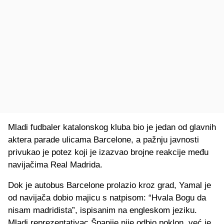
Mladi fudbaler katalonskog kluba bio je jedan od glavnih
aktera parade ulicama Barcelone, a pažnju javnosti
privukao je potez koji je izazvao brojne reakcije među
navijačima Real Madrida.
Dok je autobus Barcelone prolazio kroz grad, Yamal je
od navijača dobio majicu s natpisom: “Hvala Bogu da
nisam madridista”, ispisanim na engleskom jeziku.
Mladi reprezentativac Španije nije odbio poklon, već je