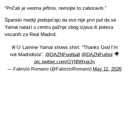
“Pričati je veoma jeftino, nemojte to zaboraviti.”
Španski mediji podsjećaju da ovo nije prvi put da se
Yamal nalazi u centru pažnje zbog izjava ili poteza
vezanih za Real Madrid.
🚨👕 Lamine Yamal shows shirt: “Thanks God I’m
not Madridista”.
@DAZNFootball
@DAZNFutbol
🎥
pic.twitter.com/GYIBWxqiJn
May 11, 2026
— Fabrizio Romano (@FabrizioRomano)