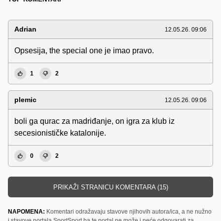
Adrian
12.05.26. 09:06
Opsesija, the special one je imao pravo.
1
2
plemic
12.05.26. 09:06
boli ga qurac za madriđanje, on igra za klub iz
secesionističke katalonije.
0
2
PRIKAŽI STRANICU KOMENTARA (15)
NAPOMENA:
Komentari odražavaju stavove njihovih autora/ica, a ne nužno
i stavove portala SportSport.ba te portal ne može i neće odgovarati za