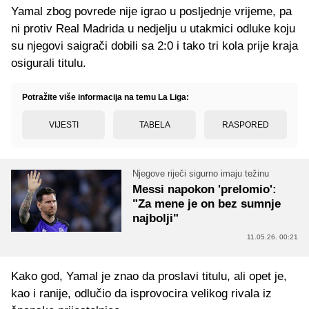
Yamal zbog povrede nije igrao u posljednje vrijeme, pa
ni protiv Real Madrida u nedjelju u utakmici odluke koju
su njegovi saigrači dobili sa 2:0 i tako tri kola prije kraja
osigurali titulu.
Potražite više informacija na temu La Liga:
VIJESTI
TABELA
RASPORED
Njegove riječi sigurno imaju težinu
Messi napokon 'prelomio':
"Za mene je on bez sumnje
najbolji"
11.05.26. 00:21
Kako god, Yamal je znao da proslavi titulu, ali opet je,
kao i ranije, odlučio da isprovocira velikog rivala iz