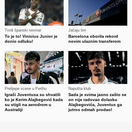
Tvrdi španski novinar
Jačaju tim
To je to! Vinicius Junior je
Barcelona oborila rekord
donio odluku!
novim ulaznim transferom
Prelijepe scene u Perthu
Napušta klub
Igrači Juventusa su shvatili
Sada je svima jasno zašto se
ko je Kerim Alajbegović kada
on nije radovao dolasku
su stigli na aerodrom u
Alajbegovića, Juventus ga
Australiji
jutros odmah prodao!