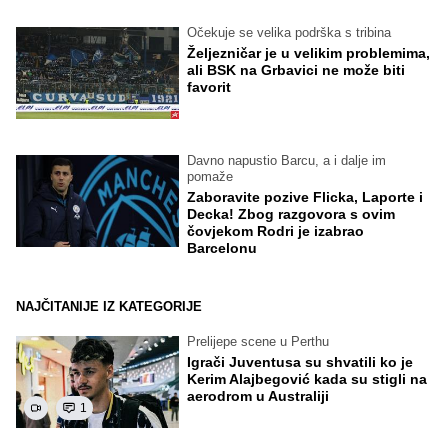
Očekuje se velika podrška s tribina
Željezničar je u velikim problemima,
ali BSK na Grbavici ne može biti
favorit
Davno napustio Barcu, a i dalje im
pomaže
Zaboravite pozive Flicka, Laporte i
Decka! Zbog razgovora s ovim
čovjekom Rodri je izabrao
Barcelonu
NAJČITANIJE IZ KATEGORIJE
Prelijepe scene u Perthu
Igrači Juventusa su shvatili ko je
Kerim Alajbegović kada su stigli na
aerodrom u Australiji
1