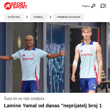
Prijava
Otvori profi
Ot
POČETNA
FUDBAL
PRIMERA DIVISION
Šala im se nije svidjela
Lamine Yamal od danas "neprijatelj broj 1