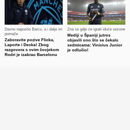
Davno napustio Barcu, a i dalje im
Zna se gdje će igrati iduće sezone
pomaže
Mediji u Španiji jutros
Zaboravite pozive Flicka,
objavili ono što se čekalo
Laporte i Decka! Zbog
sedmicama: Vinicius Junior
razgovora s ovim čovjekom
je odlučio!
Rodri je izabrao Barcelonu