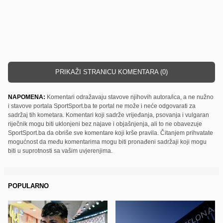
PRIKAŽI STRANICU KOMENTARA (0)
NAPOMENA:
Komentari odražavaju stavove njihovih autora/ica, a ne nužno
i stavove portala SportSport.ba te portal ne može i neće odgovarati za
sadržaj tih kometara. Komentari koji sadrže vrijeđanja, psovanja i vulgaran
riječnik mogu biti uklonjeni bez najave i objašnjenja, ali to ne obavezuje
SportSport.ba da obriše sve komentare koji krše pravila. Čitanjem prihvatate
mogućnost da među komentarima mogu biti pronađeni sadržaji koji mogu
biti u suprotnosti sa vašim uvjerenjima.
POPULARNO