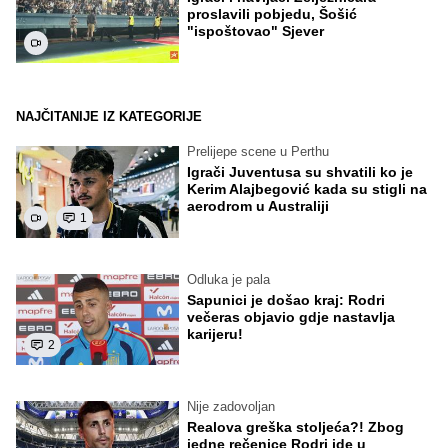
proslavili pobjedu, Šošić
"ispoštovao" Sjever
NAJČITANIJE IZ KATEGORIJE
Prelijepe scene u Perthu
Igrači Juventusa su shvatili ko je
Kerim Alajbegović kada su stigli na
aerodrom u Australiji
1
Odluka je pala
Sapunici je došao kraj: Rodri
večeras objavio gdje nastavlja
karijeru!
2
Nije zadovoljan
Realova greška stoljeća?! Zbog
jedne rečenice Rodri ide u