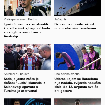
Prelijepe scene u Perthu
Jačaju tim
Igrači Juventusa su shvatili
Barcelona oborila rekord
ko je Kerim Alajbegović kada
novim ulaznim transferom
su stigli na aerodrom u
Australiji
Spremni su na sve
Dao zeleno svjetlo
Sada je jasno zašto je
Udarac kojem se Barcelona
došao: "Luda" klauzula iz
nije nadala, zvijezda napušta
Salahovog ugovora s
klub, do 12. avgusta sve će
Turcima je otkrivena!
biti gotovo