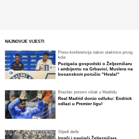
NAJNOVIJE VIJESTI
Press-konferencija nakon utakmice prvog
kola
Puzigaća gospodski o Željezničaru
i ambijentu na Grbavici, Muslera na
bosanskom poručio "Hvala!"
Brazilac ponovo višak u Madridu
Real Madrid donio odluku: Endrick
odlazi u Premier ligu!
Slijedi derbi
Igrači i navijači Željezničara