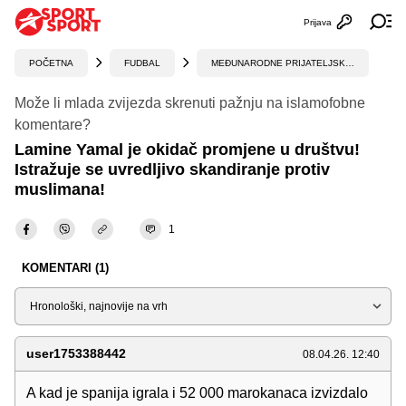
Prijava
Otvori profi
Ot
POČETNA
FUDBAL
MEĐUNARODNE PRIJATELJSKE UTAKMICE
Može li mlada zvijezda skrenuti pažnju na islamofobne
komentare?
Lamine Yamal je okidač promjene u društvu!
Istražuje se uvredljivo skandiranje protiv
muslimana!
1
KOMENTARI (1)
Sortiraj
user1753388442
08.04.26. 12:40
A kad je spanija igrala i 52 000 marokanaca izvizdalo