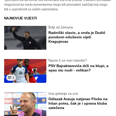
SportSport.ba da obriše sve komentare koji krše pravila. Čitanjem prihvatate
mogućnost da među komentarima mogu biti pronađeni sadržaji koji mogu
biti u suprotnosti sa vašim uvjerenjima.
NAJNOVIJE VIJESTI
Bolji od Zemuna
Radnički slavio, a onda je Dudić
porukom oduševio cijeli
Kragujevac
Nazire li se novi transfer?
PSV Bajraktarevića drži na klupi, a
spas mu nudi - velikan?
1
Ima rješenje za sve
Odlazak Arauja natjerao Flicka na
hitan potez, čak je i uprava kluba
zatečena