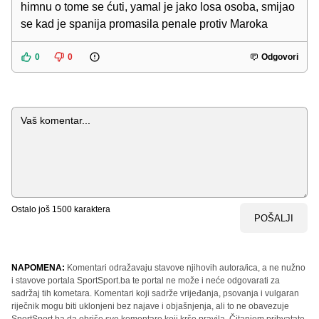
himnu o tome se ćuti, yamal je jako losa osoba, smijao
se kad je spanija promasila penale protiv Maroka
0
0
Odgovori
Komentar
Ostalo još
1500
karaktera
POŠALJI
NAPOMENA:
Komentari odražavaju stavove njihovih autora/ica, a ne nužno
i stavove portala SportSport.ba te portal ne može i neće odgovarati za
sadržaj tih kometara. Komentari koji sadrže vrijeđanja, psovanja i vulgaran
riječnik mogu biti uklonjeni bez najave i objašnjenja, ali to ne obavezuje