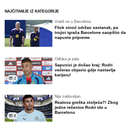
NAJČITANIJE IZ KATEGORIJE
Vratili se u Barcelonu
Flick sinoć održao sastanak, pa
trojici igrača Barcelone saopštio da
napuste pripreme
Odluka je pala
Sapunici je došao kraj: Rodri
večeras objavio gdje nastavlja
karijeru!
2
Nije zadovoljan
Realova greška stoljeća?! Zbog
jedne rečenice Rodri ide u
Barcelonu
6