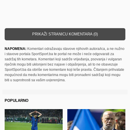
PRIKAŽI STRANICU KOMENTARA (0)
NAPOMENA:
Komentari odražavaju stavove njihovih autora/ica, a ne nužno
i stavove portala SportSport.ba te portal ne može i neće odgovarati za
sadržaj tih kometara. Komentari koji sadrže vrijeđanja, psovanja i vulgaran
riječnik mogu biti uklonjeni bez najave i objašnjenja, ali to ne obavezuje
SportSport.ba da obriše sve komentare koji krše pravila. Čitanjem prihvatate
mogućnost da među komentarima mogu biti pronađeni sadržaji koji mogu
biti u suprotnosti sa vašim uvjerenjima.
POPULARNO