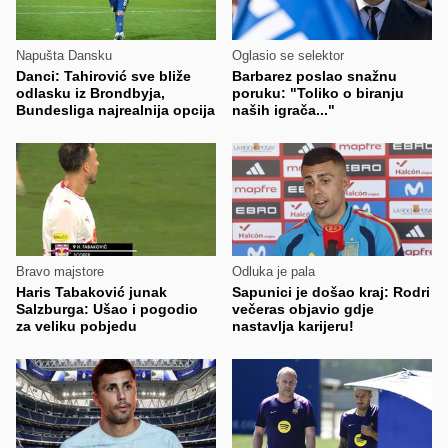
Napušta Dansku
Oglasio se selektor
Danci: Tahirović sve bliže
Barbarez poslao snažnu
odlasku iz Brondbyja,
poruku: "Toliko o biranju
Bundesliga najrealnija opcija
naših igrača..."
Bravo majstore
Odluka je pala
Haris Tabaković junak
Sapunici je došao kraj: Rodri
Salzburga: Ušao i pogodio
večeras objavio gdje
za veliku pobjedu
nastavlja karijeru!