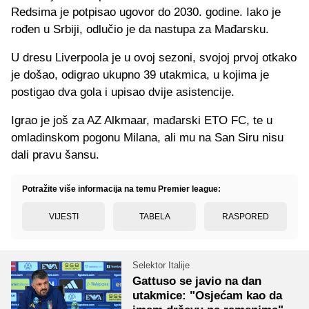
Redsima je potpisao ugovor do 2030. godine. Iako je
rođen u Srbiji, odlučio je da nastupa za Mađarsku.
U dresu Liverpoola je u ovoj sezoni, svojoj prvoj otkako
je došao, odigrao ukupno 39 utakmica, u kojima je
postigao dva gola i upisao dvije asistencije.
Igrao je još za AZ Alkmaar, mađarski ETO FC, te u
omladinskom pogonu Milana, ali mu na San Siru nisu
dali pravu šansu.
Potražite više informacija na temu Premier league:
VIJESTI
TABELA
RASPORED
Selektor Italije
Gattuso se javio na dan
utakmice: "Osjećam kao da