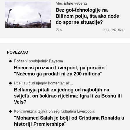
Meč istine večeras
Bez gol-tehnologije na
Bilinom polju, šta ako dođe
do sporne situacije?
6
31.03.26. 16:25
POVEZANO
Počasni predsjednik Bayerna
Hoeness prozvao Liverpool, pa poručio:
"Nećemo ga prodati ni za 200 miliona"
Htjeli su čuti njegov komentar, ali...
Bellamyja pitali za jednog od najboljih na
svijetu, on šokirao riječima: Igra li za Bosnu ili
Vels?
Kontroverzna izjava bivšeg fudbalera Liverpoola
"Mohamed Salah je bolji od Cristiana Ronalda u
historiji Premiershipa"