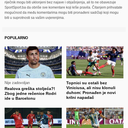
riječnik mogu biti uklonjeni bez najave i objašnjenja, ali to ne obavezuje
SportSport.ba da obriše sve komentare koji krše pravila. Čitanjem prihvatate
mogućnost da među komentarima mogu biti pronađeni sadržaji koji mogu
biti u suprotnosti sa vašim uvjerenjima.
POPULARNO
Nije zadovoljan
Topnici su ostali bez
Viniciusa, ali nisu klonuli
Realova greška stoljeća?!
duhom: Pronađen je novi
Zbog jedne rečenice Rodri
krilni napadač
ide u Barcelonu