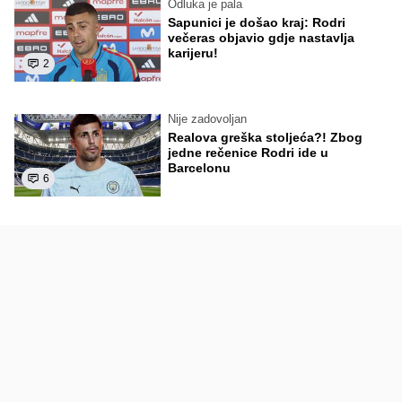
Odluka je pala
Sapunici je došao kraj: Rodri
večeras objavio gdje nastavlja
karijeru!
2
Nije zadovoljan
Realova greška stoljeća?! Zbog
jedne rečenice Rodri ide u
Barcelonu
6