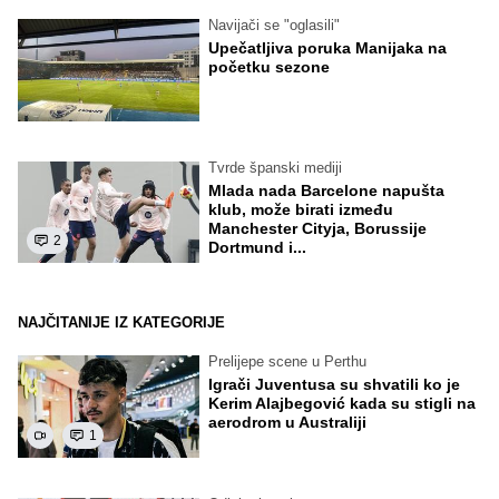
Navijači se "oglasili"
Upečatljiva poruka Manijaka na
početku sezone
Tvrde španski mediji
Mlada nada Barcelone napušta
klub, može birati između
Manchester Cityja, Borussije
2
Dortmund i...
NAJČITANIJE IZ KATEGORIJE
Prelijepe scene u Perthu
Igrači Juventusa su shvatili ko je
Kerim Alajbegović kada su stigli na
aerodrom u Australiji
1