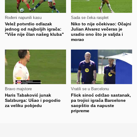
Rođeni napunili kasu
Sada se čeka rasplet
Velež potvrdio odlazak
Niko to nije očekivao: Očajni
jednog od najboljih igrača:
Julian Alvarez večeras je
"Više nije član našeg kluba"
uradio ono što je valjda i
morao
Bravo majstore
Vratili se u Barcelonu
Haris Tabaković junak
Flick sinoć održao sastanak,
Salzburga: Ušao i pogodio
pa trojici igrača Barcelone
za veliku pobjedu
saopštio da napuste
pripreme