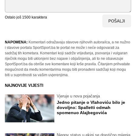
Ostalo još
1500
karaktera
POŠALJI
NAPOMENA:
Komentari odražavaju stavove njihovih autora/ica, a ne nužno
i stavove portala SportSport.ba te portal ne može i neće odgovarati za
sadržaj tih kometara. Komentari koji sadrže vrijeđanja, psovanja i vulgaran
riječnik mogu biti uklonjeni bez najave i objašnjenja, ali to ne obavezuje
SportSport.ba da obriše sve komentare koji krše pravila. Čitanjem prihvatate
mogućnost da među komentarima mogu biti pronađeni sadržaji koji mogu
biti u suprotnosti sa vašim uvjerenjima.
NAJNOVIJE VIJESTI
Vjeruje u nova pojačanja
Jedno pitanje o Vlahoviću bilo je
dovoljno: Spalletti odmah
spomenuo Alajbegovića
Njegov status u ekipi se drastično mijenja