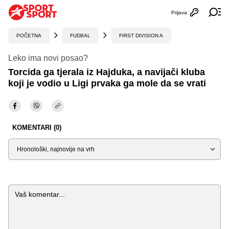
Prijava
Otvori profi
Ot
POČETNA
FUDBAL
FIRST DIVISION A
Leko ima novi posao?
Torcida ga tjerala iz Hajduka, a navijači kluba
koji je vodio u Ligi prvaka ga mole da se vrati
KOMENTARI (0)
Sortiraj
Komentar