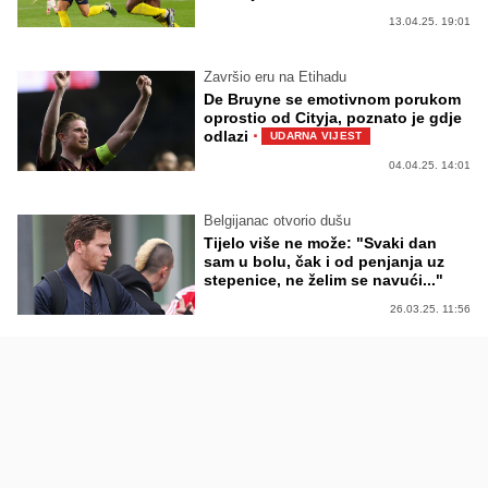
13.04.25. 19:01
Završio eru na Etihadu
De Bruyne se emotivnom porukom
oprostio od Cityja, poznato je gdje
·
odlazi
UDARNA VIJEST
04.04.25. 14:01
Belgijanac otvorio dušu
Tijelo više ne može: "Svaki dan
sam u bolu, čak i od penjanja uz
stepenice, ne želim se navući..."
26.03.25. 11:56