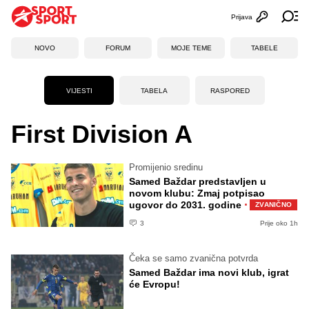
Prijava
Otvori profi
Ot
NOVO
FORUM
MOJE TEME
TABELE
VIJESTI
TABELA
RASPORED
First Division A
Promijenio sredinu
Samed Baždar predstavljen u
novom klubu: Zmaj potpisao
·
ugovor do 2031. godine
ZVANIČNO
3
Prije oko 1h
Čeka se samo zvanična potvrda
Samed Baždar ima novi klub, igrat
će Evropu!