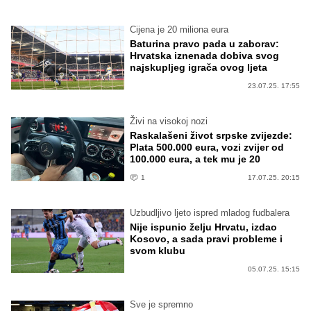
Cijena je 20 miliona eura
Baturina pravo pada u zaborav:
Hrvatska iznenada dobiva svog
najskupljeg igrača ovog ljeta
23.07.25. 17:55
Živi na visokoj nozi
Raskalašeni život srpske zvijezde:
Plata 500.000 eura, vozi zvijer od
100.000 eura, a tek mu je 20
1
17.07.25. 20:15
Uzbudljivo ljeto ispred mladog fudbalera
Nije ispunio želju Hrvatu, izdao
Kosovo, a sada pravi probleme i
svom klubu
05.07.25. 15:15
Sve je spremno