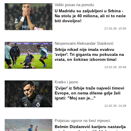
Veliki posao na pomolu
U Madridu su zaljubljeni u Srbina -
Na stolu je 40 miliona, ali ni to neće
biti dovoljno!
27.02.26. 15:50
Nevjerovatni Aleksandar Stanković
Srbija nikad nije imala ovakvu
'zvijer': Tri giganta mu pokucala na
vrata, on šokirao izborom tima!
13.02.26. 20:46
Kratko i jasno
'Zvijer' iz Srbije traže najveći timovi
Evrope, on nema dileme gdje želi
igrati: "Moj san je..."
12.02.26. 14:28
Potpisao ugovor na šest mjeseci
Belmin Dizdarević karijeru nastavlja