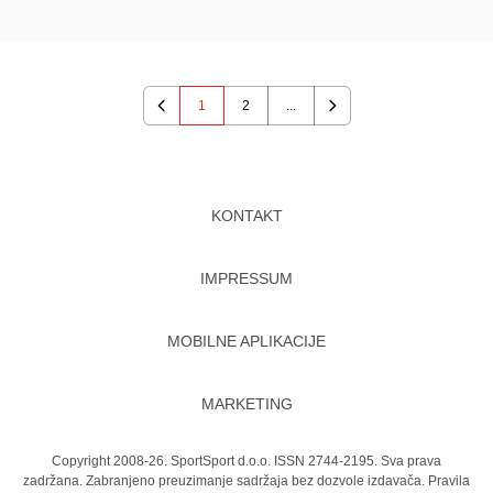
1
2
...
Previous
Next
KONTAKT
IMPRESSUM
MOBILNE APLIKACIJE
MARKETING
Copyright 2008-26. SportSport d.o.o. ISSN 2744-2195. Sva prava
zadržana. Zabranjeno preuzimanje sadržaja bez dozvole izdavača.
Pravila