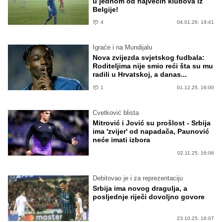
u jednom od najvećih klubova iz
Belgije!
4
04.01.26. 19:41
Igraće i na Mundijalu
Nova zvijezda svjetskog fudbala:
Roditeljima nije smio reći šta su mu
radili u Hrvatskoj, a danas...
1
01.12.25. 16:00
Cvetković blista
Mitrović i Jović su prošlost - Srbija
ima 'zvijer' od napadača, Paunović
neće imati izbora
02.11.25. 16:06
Debitovao je i za reprezentaciju
Srbija ima novog dragulja, a
posljednje riječi dovoljno govore
23.10.25. 16:07