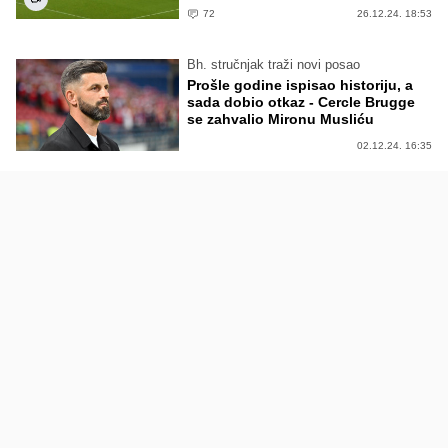
72
26.12.24. 18:53
Bh. stručnjak traži novi posao
Prošle godine ispisao historiju, a
sada dobio otkaz - Cercle Brugge
se zahvalio Mironu Musliću
02.12.24. 16:35