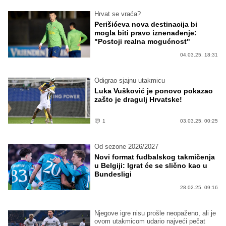
Hrvat se vraća?
Perišićeva nova destinacija bi
mogla biti pravo iznenađenje:
"Postoji realna mogućnost"
04.03.25. 18:31
Odigrao sjajnu utakmicu
Luka Vušković je ponovo pokazao
zašto je dragulj Hrvatske!
1
03.03.25. 00:25
Od sezone 2026/2027
Novi format fudbalskog takmičenja
u Belgiji: Igrat će se slično kao u
Bundesligi
28.02.25. 09:16
Njegove igre nisu prošle neopaženo, ali je
ovom utakmicom udario najveći pečat