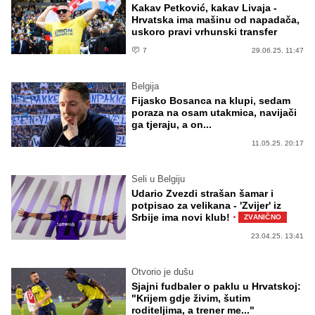
Kakav Petković, kakav Livaja -
Hrvatska ima mašinu od napadača,
uskoro pravi vrhunski transfer
7
29.06.25. 11:47
Belgija
Fijasko Bosanca na klupi, sedam
poraza na osam utakmica, navijači
ga tjeraju, a on...
11.05.25. 20:17
Seli u Belgiju
Udario Zvezdi strašan šamar i
potpisao za velikana - 'Zvijer' iz
·
Srbije ima novi klub!
ZVANIČNO
23.04.25. 13:41
Otvorio je dušu
Sjajni fudbaler o paklu u Hrvatskoj:
"Krijem gdje živim, šutim
roditeljima, a trener me..."