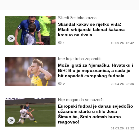
Slijedi žestoka kazna
Skandal kakav se rijetko viđa:
Mladi srbijanski talenat šakama
krenuo na rivala
1
10.05.26. 16:42
Ime koje treba zapamtiti
Može igrati za Njemačku, Hrvatsku i
BiH: Bio je nepoznanica, a sada je
hit napadač evropskog fudbala
2
20.04.26. 23:36
Nije mogao da se suzdrži
Europski fudbal je danas svjedočio
užasnom startu u stilu Joea
Šimunića, Srbin odmah burno
reagovao!
01.03.26. 22:22