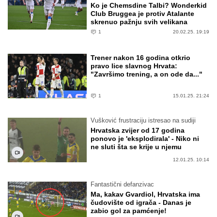
Ko je Chemsdine Talbi? Wonderkid
Club Bruggea je protiv Atalante
skrenuo pažnju svih velikana
1
20.02.25. 19:19
Trener nakon 16 godina otkrio
pravo lice slavnog Hrvata:
"Završimo trening, a on ode da..."
1
15.01.25. 21:24
Vušković frustraciju istresao na sudiji
Hrvatska zvijer od 17 godina
ponovo je 'eksplodirala' - Niko ni
ne sluti šta se krije u njemu
12.01.25. 10:14
Fantastični defanzivac
Ma, kakav Gvardiol, Hrvatska ima
čudovište od igrača - Danas je
zabio gol za pamćenje!