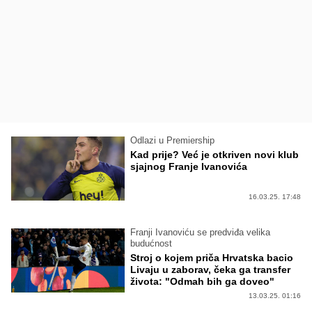
Odlazi u Premiership
Kad prije? Već je otkriven novi klub
sjajnog Franje Ivanovića
16.03.25. 17:48
Franji Ivanoviću se predviđa velika
budućnost
Stroj o kojem priča Hrvatska bacio
Livaju u zaborav, čeka ga transfer
života: "Odmah bih ga doveo"
13.03.25. 01:16