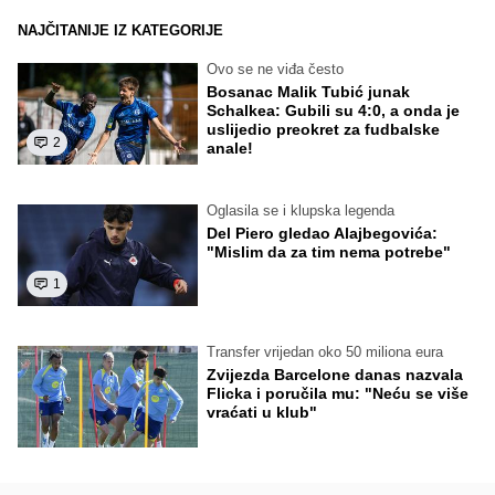
NAJČITANIJE IZ KATEGORIJE
Ovo se ne viđa često
Bosanac Malik Tubić junak
Schalkea: Gubili su 4:0, a onda je
uslijedio preokret za fudbalske
2
anale!
Oglasila se i klupska legenda
Del Piero gledao Alajbegovića:
"Mislim da za tim nema potrebe"
1
Transfer vrijedan oko 50 miliona eura
Zvijezda Barcelone danas nazvala
Flicka i poručila mu: "Neću se više
vraćati u klub"