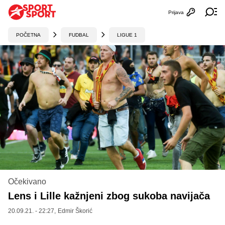
Prijava
Otvori profi
Ot
POČETNA
FUDBAL
LIGUE 1
Očekivano
Lens i Lille kažnjeni zbog sukoba navijača
20.09.21. - 22:27,
Edmir Škorić