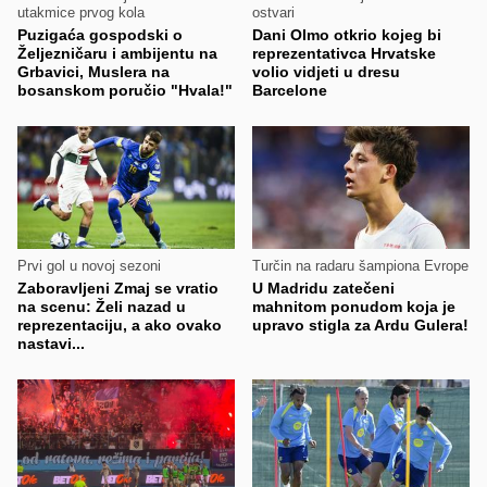
utakmice prvog kola
ostvari
Puzigaća gospodski o
Dani Olmo otkrio kojeg bi
Željezničaru i ambijentu na
reprezentativca Hrvatske
Grbavici, Muslera na
volio vidjeti u dresu
bosanskom poručio "Hvala!"
Barcelone
Prvi gol u novoj sezoni
Turčin na radaru šampiona Evrope
Zaboravljeni Zmaj se vratio
U Madridu zatečeni
na scenu: Želi nazad u
mahnitom ponudom koja je
reprezentaciju, a ako ovako
upravo stigla za Ardu Gulera!
nastavi...