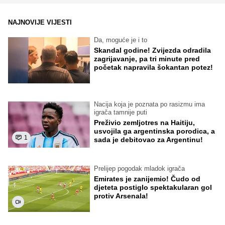
NAJNOVIJE VIJESTI
Da, moguće je i to
Skandal godine! Zvijezda odradila
zagrijavanje, pa tri minute pred
početak napravila šokantan potez!
Nacija koja je poznata po rasizmu ima
igrača tamnije puti
Preživio zemljotres na Haitiju,
usvojila ga argentinska porodica, a
1
sada je debitovao za Argentinu!
Prelijep pogodak mladok igrača
Emirates je zanijemio! Čudo od
djeteta postiglo spektakularan gol
protiv Arsenala!