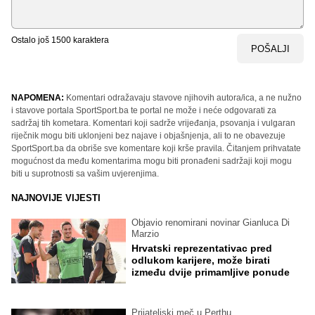
Ostalo još
1500
karaktera
POŠALJI
NAPOMENA:
Komentari odražavaju stavove njihovih autora/ica, a ne nužno
i stavove portala SportSport.ba te portal ne može i neće odgovarati za
sadržaj tih kometara. Komentari koji sadrže vrijeđanja, psovanja i vulgaran
riječnik mogu biti uklonjeni bez najave i objašnjenja, ali to ne obavezuje
SportSport.ba da obriše sve komentare koji krše pravila. Čitanjem prihvatate
mogućnost da među komentarima mogu biti pronađeni sadržaji koji mogu
biti u suprotnosti sa vašim uvjerenjima.
NAJNOVIJE VIJESTI
Objavio renomirani novinar Gianluca Di
Marzio
Hrvatski reprezentativac pred
odlukom karijere, može birati
između dvije primamljive ponude
Prijateljski meč u Perthu