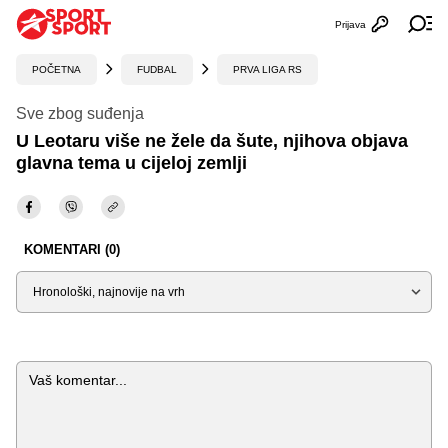
Prijava
Otvori profi
Ot
POČETNA
FUDBAL
PRVA LIGA RS
Sve zbog suđenja
U Leotaru više ne žele da šute, njihova objava
glavna tema u cijeloj zemlji
KOMENTARI (0)
Sortiraj
Komentar