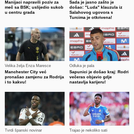
Manijaci napravili poziv za
Sada je jasno zašto je
meč sa BSK; uslijedio sukob
došao: "Luda" klauzula iz
u centru grada
Salahovog ugovora s
Turcima je otkrivena!
Velika želja Enza Maresce
Odluka je pala
Manchester City već
Sapunici je došao kraj: Rodri
pronašao zamjenu za Rodrija
večeras objavio gdje
i to kakvu!
nastavlja karijeru!
Tvrdi španski novinar
Trajao je nekoliko sati