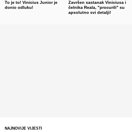
To je to! Vinicius Junior je
Završen sastanak Viniciusa i
donio odluku!
čelnika Reala, "procurili" su
apsolutno svi detalji!
NAJNOVIJE VIJESTI