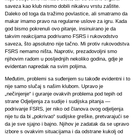
saveza kao klub nismo dobili nikakvu vrstu zaštite.
Daleko od toga da tražimo povlastice, ali smatramo da
makar imamo pravo na regularne uslove za igru. Kada
god bismo pokrenuli ovo pitanje, insinuirano je da
takvim reakcijama podrivamo FSRS i rukovodstvo
saveza, što apsolutno nije tačno. Mi protiv rukovodstva
FSRS nemamo ništa. Naprotiv, prezadovoljni smo
njihovim radom u posljednjih nekoliko godina, gdje je
evidentan napredak na svim poljima.
Međutim, problemi sa suđenjem su takođe evidentni i to
nije samo slučaj s našim klubom. Upravo je
„nečinjenje“ i guranje ovakvih problema pod tepih od
strane Odjeljenja za sudije i sudijska pitanja —
podrivanje FSRS, jer niko od članova ovog odjeljenja
nije tu da bi „pokrivao“ sudijske greške, pretvarajući se
da je sve sjajno i bajno. Njihov je zadatak da se upravo
izbore s ovakvim situacijama i da odstrane kukolj od