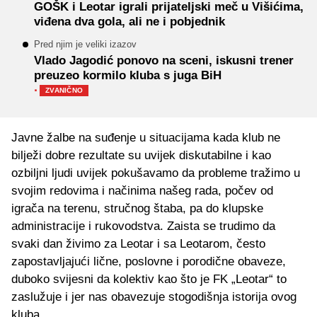
GOŠK i Leotar igrali prijateljski meč u Višićima,
viđena dva gola, ali ne i pobjednik
Pred njim je veliki izazov
Vlado Jagodić ponovo na sceni, iskusni trener
preuzeo kormilo kluba s juga BiH
·
ZVANIČNO
Javne žalbe na suđenje u situacijama kada klub ne
bilježi dobre rezultate su uvijek diskutabilne i kao
ozbiljni ljudi uvijek pokušavamo da probleme tražimo u
svojim redovima i načinima našeg rada, počev od
igrača na terenu, stručnog štaba, pa do klupske
administracije i rukovodstva. Zaista se trudimo da
svaki dan živimo za Leotar i sa Leotarom, često
zapostavljajući lične, poslovne i porodične obaveze,
duboko svijesni da kolektiv kao što je FK „Leotar“ to
zaslužuje i jer nas obavezuje stogodišnja istorija ovog
kluba.