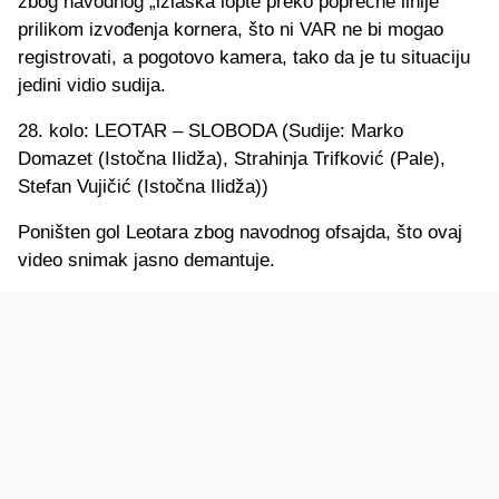
zbog navodnog „izlaska lopte preko poprečne linije“
prilikom izvođenja kornera, što ni VAR ne bi mogao
registrovati, a pogotovo kamera, tako da je tu situaciju
jedini vidio sudija.
28. kolo: LEOTAR – SLOBODA (Sudije: Marko
Domazet (Istočna Ilidža), Strahinja Trifković (Pale),
Stefan Vujičić (Istočna Ilidža))
Poništen gol Leotara zbog navodnog ofsajda, što ovaj
video snimak jasno demantuje.