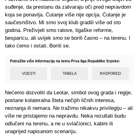
suđenje, da prestanu da zatvaraju oči pred nepravdom
koja se ponavlja. Ćutanje više nije opcija. Ćutanje je
saučesništvo. Mi smo svoj klub gradili više od sto
godina. Preživjeli smo ratove, ligaške reforme,
besparicu, ali uvijek smo se borili časno – na terenu. I
tako ćemo i ostati. Boriti se.
Potražite više informacija na temu Prva liga Republike Srpske:
VIJESTI
TABELA
RASPORED
Nećemo dozvoliti da Leotar, simbol ovog grada i regije,
postane kolateralna šteta nečijih ličnih interesa,
neznanja ili nemara. Ne tražimo nikakvu privilegiju – ali
više ne pristajemo na nepravdu. Neka rezultati budu
odlučeni na terenu, a ne u svlačionici, kabini ili
unaprijed napisanom scenariju.