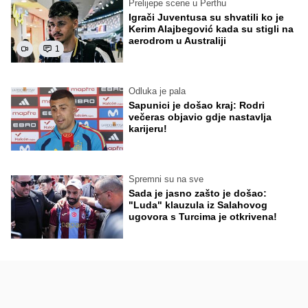
Prelijepe scene u Perthu
Igrači Juventusa su shvatili ko je
Kerim Alajbegović kada su stigli na
aerodrom u Australiji
1
Odluka je pala
Sapunici je došao kraj: Rodri
večeras objavio gdje nastavlja
karijeru!
Spremni su na sve
Sada je jasno zašto je došao:
"Luda" klauzula iz Salahovog
ugovora s Turcima je otkrivena!