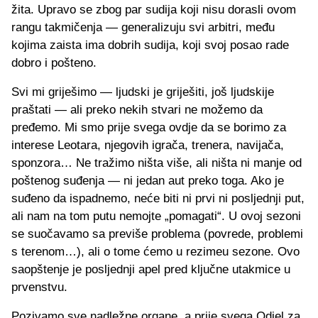
žita. Upravo se zbog par sudija koji nisu dorasli ovom
rangu takmičenja — generalizuju svi arbitri, među
kojima zaista ima dobrih sudija, koji svoj posao rade
dobro i pošteno.
Svi mi griješimo — ljudski je griješiti, još ljudskije
praštati — ali preko nekih stvari ne možemo da
pređemo. Mi smo prije svega ovdje da se borimo za
interese Leotara, njegovih igrača, trenera, navijača,
sponzora… Ne tražimo ništa više, ali ništa ni manje od
poštenog suđenja — ni jedan aut preko toga. Ako je
suđeno da ispadnemo, neće biti ni prvi ni posljednji put,
ali nam na tom putu nemojte „pomagati“. U ovoj sezoni
se suočavamo sa previše problema (povrede, problemi
s terenom…), ali o tome ćemo u rezimeu sezone. Ovo
saopštenje je posljednji apel pred ključne utakmice u
prvenstvu.
Pozivamo sve nadležne organe, a prije svega Odjel za