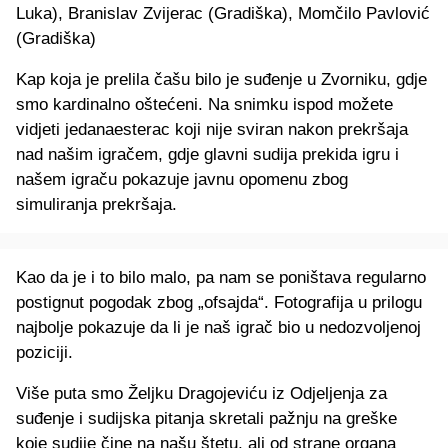
Luka), Branislav Zvijerac (Gradiška), Momčilo Pavlović
(Gradiška)
Kap koja je prelila čašu bilo je suđenje u Zvorniku, gdje
smo kardinalno oštećeni. Na snimku ispod možete
vidjeti jedanaesterac koji nije sviran nakon prekršaja
nad našim igračem, gdje glavni sudija prekida igru i
našem igraču pokazuje javnu opomenu zbog
simuliranja prekršaja.
Kao da je i to bilo malo, pa nam se poništava regularno
postignut pogodak zbog „ofsajda“. Fotografija u prilogu
najbolje pokazuje da li je naš igrač bio u nedozvoljenoj
poziciji.
Više puta smo Željku Dragojeviću iz Odjeljenja za
suđenje i sudijska pitanja skretali pažnju na greške
koje sudije čine na našu štetu, ali od strane organa