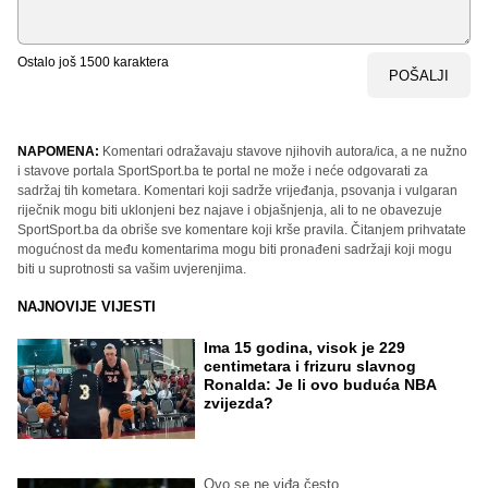
Ostalo još
1500
karaktera
POŠALJI
NAPOMENA:
Komentari odražavaju stavove njihovih autora/ica, a ne nužno
i stavove portala SportSport.ba te portal ne može i neće odgovarati za
sadržaj tih kometara. Komentari koji sadrže vrijeđanja, psovanja i vulgaran
riječnik mogu biti uklonjeni bez najave i objašnjenja, ali to ne obavezuje
SportSport.ba da obriše sve komentare koji krše pravila. Čitanjem prihvatate
mogućnost da među komentarima mogu biti pronađeni sadržaji koji mogu
biti u suprotnosti sa vašim uvjerenjima.
NAJNOVIJE VIJESTI
Ima 15 godina, visok je 229
centimetara i frizuru slavnog
Ronalda: Je li ovo buduća NBA
zvijezda?
Ovo se ne viđa često