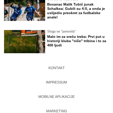
Bosanac Malik Tubić junak
Schalkea: Gubili su 4:0, a onda je
uslijedio preokret za fudbalske
anale!
Sloga se "ponovila"
Malo im za sreću treba: Prvi put u
historiji kluba "niče" tribina i to za
400 ljudi
KONTAKT
IMPRESSUM
MOBILNE APLIKACIJE
MARKETING