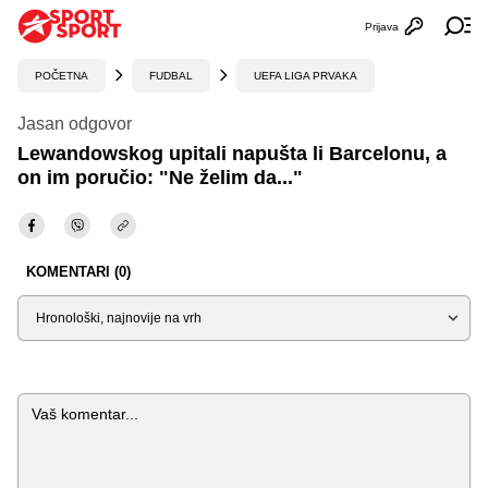
Prijava
Otvori profi
Ot
POČETNA
FUDBAL
UEFA LIGA PRVAKA
Jasan odgovor
Lewandowskog upitali napušta li Barcelonu, a
on im poručio: "Ne želim da..."
KOMENTARI (0)
Sortiraj
Komentar