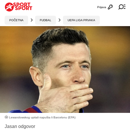
Prijava
Otvori profi
Ot
POČETNA
FUDBAL
UEFA LIGA PRVAKA
Lewandowskog upitali napušta li Barcelonu (EPA)
Jasan odgovor