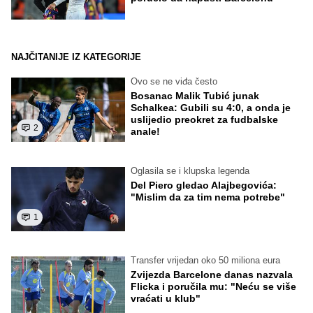
NAJČITANIJE IZ KATEGORIJE
Ovo se ne viđa često
Bosanac Malik Tubić junak
Schalkea: Gubili su 4:0, a onda je
uslijedio preokret za fudbalske
2
anale!
Oglasila se i klupska legenda
Del Piero gledao Alajbegovića:
"Mislim da za tim nema potrebe"
1
Transfer vrijedan oko 50 miliona eura
Zvijezda Barcelone danas nazvala
Flicka i poručila mu: "Neću se više
vraćati u klub"