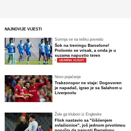
NAJNOVIJE VIJESTI
Sumnja se na tešku povredu
Šok na treningu Barcelone!
Prolomio se vrisak, a onda je u
suzama napustio teren
·
UDARNA VIJEST
Novo pojačanje
Trabzonspor ne staje: Dogovoren
je napadač, igrao je sa Salahom u
Liverpoolu
Žele ga klubovi iz Engleske
Flick nastavio sa "čišćenjem
svlačionice", još jednom prvotimcu
poručio da napusti Barcelonu