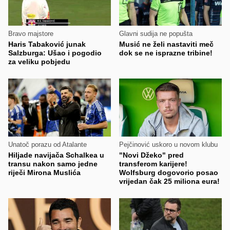
Bravo majstore
Glavni sudija ne popušta
Haris Tabaković junak
Musić ne želi nastaviti meč
Salzburga: Ušao i pogodio
dok se ne isprazne tribine!
za veliku pobjedu
Unatoč porazu od Atalante
Pejčinović uskoro u novom klubu
Hiljade navijača Schalkea u
"Novi Džeko" pred
transu nakon samo jedne
transferom karijere!
riječi Mirona Muslića
Wolfsburg dogovorio posao
vrijedan čak 25 miliona eura!