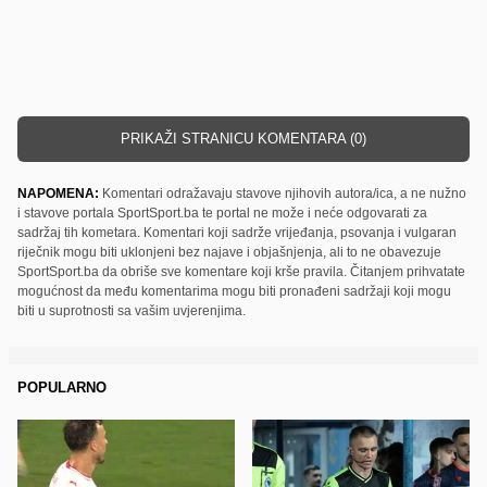
PRIKAŽI STRANICU KOMENTARA (0)
NAPOMENA:
Komentari odražavaju stavove njihovih autora/ica, a ne nužno
i stavove portala SportSport.ba te portal ne može i neće odgovarati za
sadržaj tih kometara. Komentari koji sadrže vrijeđanja, psovanja i vulgaran
riječnik mogu biti uklonjeni bez najave i objašnjenja, ali to ne obavezuje
SportSport.ba da obriše sve komentare koji krše pravila. Čitanjem prihvatate
mogućnost da među komentarima mogu biti pronađeni sadržaji koji mogu
biti u suprotnosti sa vašim uvjerenjima.
POPULARNO