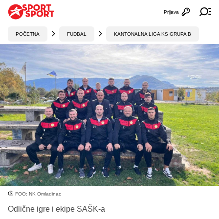
Prijava
Otvori profi
Ot
POČETNA
FUDBAL
KANTONALNA LIGA KS GRUPA B
FOO: NK Omladinac
Odlične igre i ekipe SAŠK-a