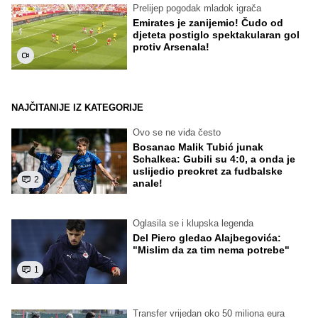
Prelijep pogodak mladok igrača
Emirates je zanijemio! Čudo od
djeteta postiglo spektakularan gol
protiv Arsenala!
NAJČITANIJE IZ KATEGORIJE
Ovo se ne viđa često
Bosanac Malik Tubić junak
Schalkea: Gubili su 4:0, a onda je
uslijedio preokret za fudbalske
2
anale!
Oglasila se i klupska legenda
Del Piero gledao Alajbegovića:
"Mislim da za tim nema potrebe"
1
Transfer vrijedan oko 50 miliona eura