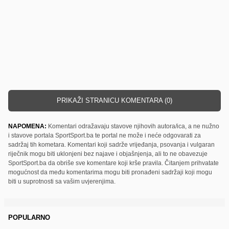
PRIKAŽI STRANICU KOMENTARA (0)
NAPOMENA:
Komentari odražavaju stavove njihovih autora/ica, a ne nužno
i stavove portala SportSport.ba te portal ne može i neće odgovarati za
sadržaj tih kometara. Komentari koji sadrže vrijeđanja, psovanja i vulgaran
riječnik mogu biti uklonjeni bez najave i objašnjenja, ali to ne obavezuje
SportSport.ba da obriše sve komentare koji krše pravila. Čitanjem prihvatate
mogućnost da među komentarima mogu biti pronađeni sadržaji koji mogu
biti u suprotnosti sa vašim uvjerenjima.
POPULARNO