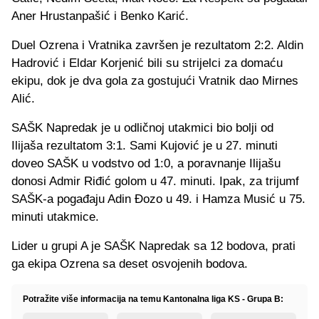
Aner Hrustanpašić i Benko Karić.
Duel Ozrena i Vratnika završen je rezultatom 2:2. Aldin
Hadrović i Eldar Korjenić bili su strijelci za domaću
ekipu, dok je dva gola za gostujući Vratnik dao Mirnes
Alić.
SAŠK Napredak je u odličnoj utakmici bio bolji od
Ilijaša rezultatom 3:1. Sami Kujović je u 27. minuti
doveo SAŠK u vodstvo od 1:0, a poravnanje Ilijašu
donosi Admir Riđić golom u 47. minuti. Ipak, za trijumf
SAŠK-a pogađaju Adin Đozo u 49. i Hamza Musić u 75.
minuti utakmice.
Lider u grupi A je SAŠK Napredak sa 12 bodova, prati
ga ekipa Ozrena sa deset osvojenih bodova.
Potražite više informacija na temu Kantonalna liga KS - Grupa B: