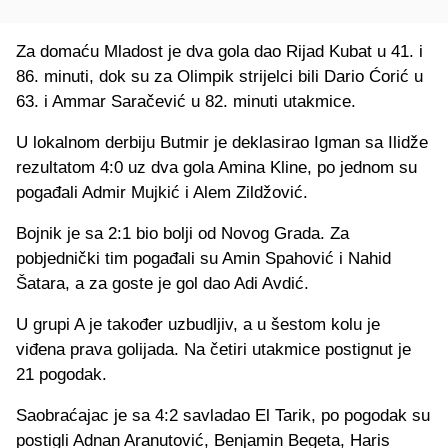
Za domaću Mladost je dva gola dao Rijad Kubat u 41. i
86. minuti, dok su za Olimpik strijelci bili Dario Ćorić u
63. i Ammar Saračević u 82. minuti utakmice.
U lokalnom derbiju Butmir je deklasirao Igman sa Ilidže
rezultatom 4:0 uz dva gola Amina Kline, po jednom su
pogađali Admir Mujkić i Alem Zildžović.
Bojnik je sa 2:1 bio bolji od Novog Grada. Za
pobjednički tim pogađali su Amin Spahović i Nahid
Šatara, a za goste je gol dao Adi Avdić.
U grupi A je također uzbudljiv, a u šestom kolu je
viđena prava golijada. Na četiri utakmice postignut je
21 pogodak.
Saobraćajac je sa 4:2 savladao El Tarik, po pogodak su
postigli Adnan Aranutović, Benjamin Begeta, Haris