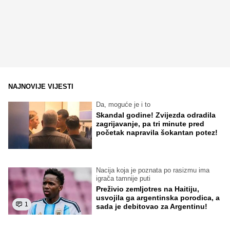
NAJNOVIJE VIJESTI
Da, moguće je i to
Skandal godine! Zvijezda odradila
zagrijavanje, pa tri minute pred
početak napravila šokantan potez!
Nacija koja je poznata po rasizmu ima
igrača tamnije puti
Preživio zemljotres na Haitiju,
usvojila ga argentinska porodica, a
1
sada je debitovao za Argentinu!