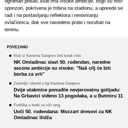
ogroman posao, klub ima visoke ambicije, stigli su novi
sponzori, pokrivena je tribina na stadionu, a uporedo se
radi i na postavljanju reflektora i renoviranju
svlačionica, dok sve navedeno prate i rezultati na
terenu.
POVEZANO
Klub iz Kantona Sarajevo želi korak više
NK Omladinac slavi 50. rođendan, naredne
sezone ambicije su visoke: "Naš cilj će biti
borba za vrh"
Zanimljiv vikend u ligi Kantona Sarajevo
Dvije utakmice ponudile nevjerovatnu golijadu:
Na Grbavici viđeno 13 pogodaka, a u Butmiru 11
Podrška u borbi za viši rang
Uoči 50. rođendana: Mozzart dresovi za NK
Omladinac Ilidža