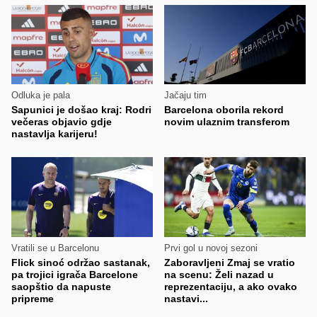
Odluka je pala
Jačaju tim
Sapunici je došao kraj: Rodri
Barcelona oborila rekord
večeras objavio gdje
novim ulaznim transferom
nastavlja karijeru!
Vratili se u Barcelonu
Prvi gol u novoj sezoni
Flick sinoć održao sastanak,
Zaboravljeni Zmaj se vratio
pa trojici igrača Barcelone
na scenu: Želi nazad u
saopštio da napuste
reprezentaciju, a ako ovako
pripreme
nastavi...