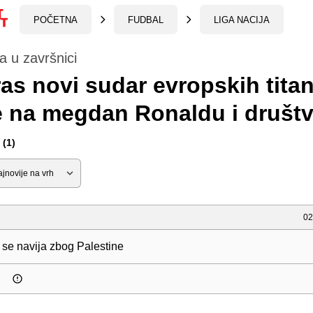
POČETNA
FUDBAL
LIGA NACIJA
ja u završnici
as novi sudar evropskih titan
e na megdan Ronaldu i društ
(1)
02
 se navija zbog Palestine