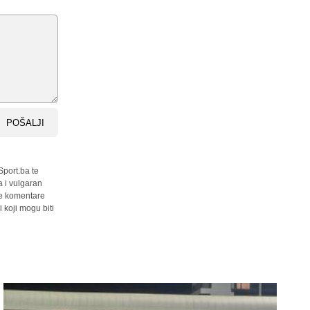
POŠALJI
Sport.ba te
a i vulgaran
sve komentare
 koji mogu biti