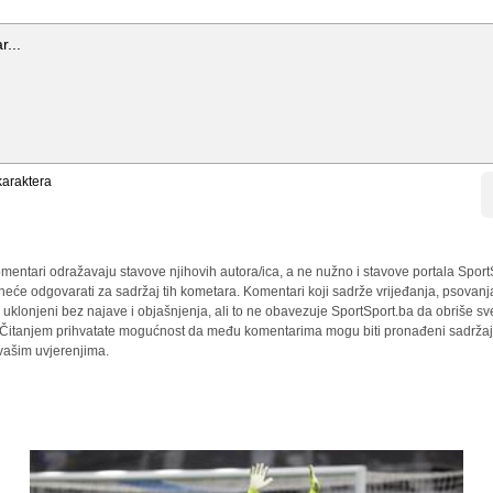
araktera
mentari odražavaju stavove njihovih autora/ica, a ne nužno i stavove portala Sport
 neće odgovarati za sadržaj tih kometara. Komentari koji sadrže vrijeđanja, psovanj
i uklonjeni bez najave i objašnjenja, ali to ne obavezuje SportSport.ba da obriše 
a. Čitanjem prihvatate mogućnost da među komentarima mogu biti pronađeni sadržaji
 vašim uvjerenjima.