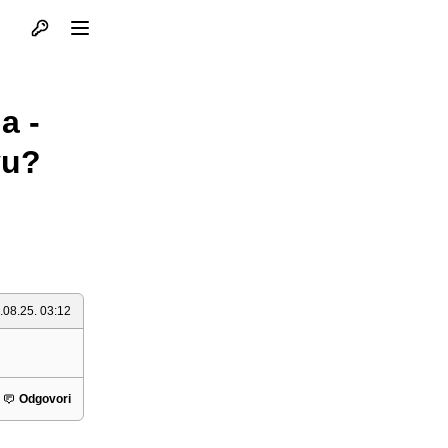
Otvori profil
Otvori meni
a -
vu?
.08.25. 03:12
Odgovori