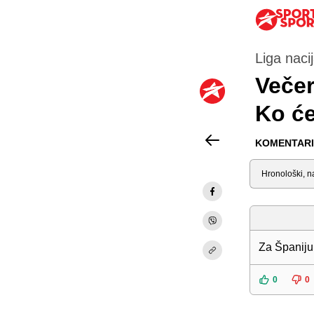
Liga naci
Večer
Ko ć
KOMENTARI 
Sortiraj
Za Španiju
0
0