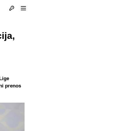
Otvori profil
Otvori meni
ija,
Lige
lni prenos