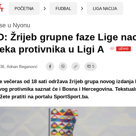
POČETNA
FUDBAL
LIGA NACIJA
se u Nyonu
: Žrijeb grupne faze Lige nac
eka protivnika u Ligi A
UŽIVO
:36,
Adnan Beganović
5
 večeras od 18 sati održava žrijeb grupa novog izdanja 
svog protivnika saznat će i Bosna i Hercegovina. Tekstua
žete pratiti na portalu SportSport.ba.