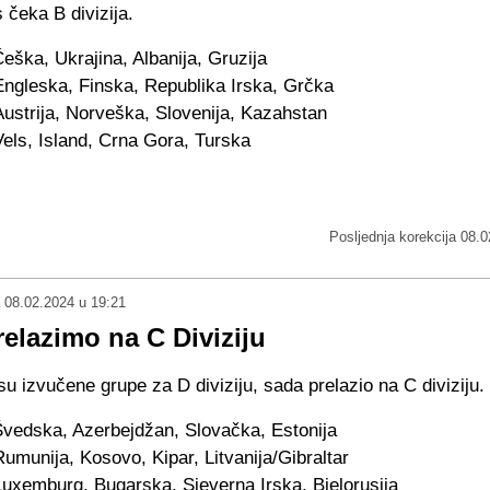
s čeka B divizija.
eška, Ukrajina, Albanija, Gruzija
Engleska, Finska, Republika Irska, Grčka
Austrija, Norveška, Slovenija, Kazahstan
Vels, Island, Crna Gora, Turska
Posljednja korekcija
08.0
08.02.2024 u 19:21
elazimo na C Diviziju
u izvučene grupe za D diviziju, sada prelazio na C diviziju.
vedska, Azerbejdžan, Slovačka, Estonija
umunija, Kosovo, Kipar, Litvanija/Gibraltar
uxemburg, Bugarska, Sjeverna Irska, Bjelorusija