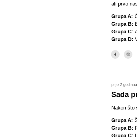
ali prvo na
Grupa A:
Č
Grupa B:
Grupa C:
Grupa D:
prije 2 godinaa
Sada pr
Nakon što s
Grupa A:
Š
Grupa B:
R
Grupa C:
L