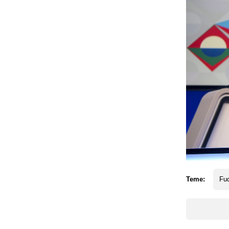
Teme:
Fud