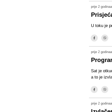
prije 2 godinaa
Prisjeć
U toku je p
prije 2 godinaa
Progra
Sat je otku
a to je izv
prije 2 godinaa
Izvlače