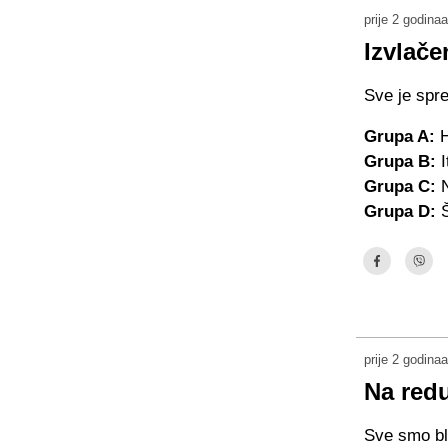
prije 2 godinaa
Izvlače
Sve je spr
Grupa A:
H
Grupa B:
I
Grupa C:
Grupa D:
prije 2 godinaa
Na redu
Sve smo bli