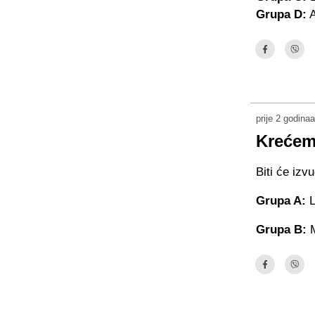
Grupa D:
A
prije 2 godinaa
Krećemo
Biti će izv
Grupa A:
L
Grupa B:
M