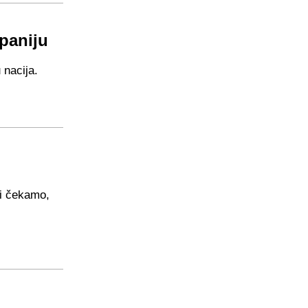
paniju
 nacija.
vi čekamo,