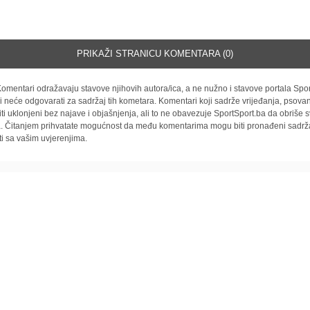
PRIKAŽI STRANICU KOMENTARA (0)
omentari odražavaju stavove njihovih autora/ica, a ne nužno i stavove portala Spor
i neće odgovarati za sadržaj tih kometara. Komentari koji sadrže vrijeđanja, psovan
iti uklonjeni bez najave i objašnjenja, ali to ne obavezuje SportSport.ba da obriše
la. Čitanjem prihvatate mogućnost da među komentarima mogu biti pronađeni sadrža
ti sa vašim uvjerenjima.