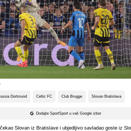
A
russia Dortmund
Celtic FC
Club Brugge
Slovan Bratislava
Dodajte SportSport u vaš Google izbor
očekao Slovan iz Bratislave i ubjedljivo savladao goste iz S