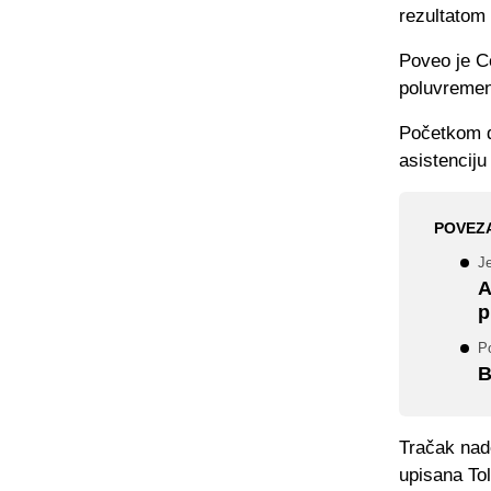
rezultatom 
Poveo je Ce
poluvreme
Početkom d
asistenciju
POVEZ
Je
A
p
P
B
Tračak nad
upisana Tol