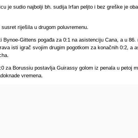
u je sudio najbolji bh. sudija Irfan peljto i bez greške je ob
 susret riješila u drugom poluvremenu.
i Bynoe-Gittens pogađa za 0:1 na asistenciju Cana, a u 86. 
erava isti igrač svojim drugim pogotkom za konačnih 0:2, a 
cha.
0 za Borussiu postavlja Guirassy golom iz penala u petoj m
adoknade vremena.