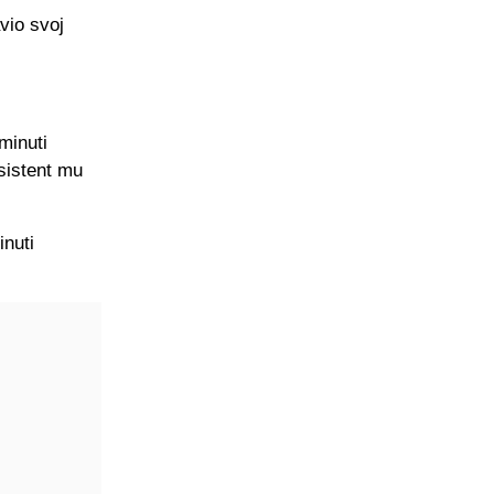
avio svoj
minuti
asistent mu
inuti