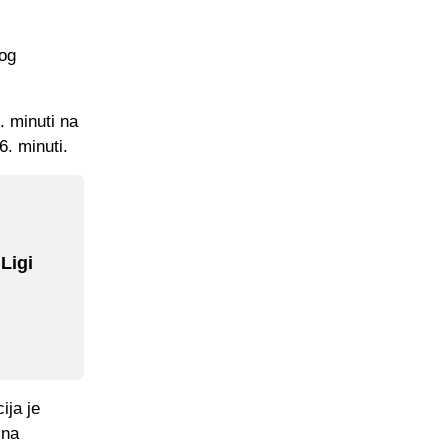
vog
 minuti na
6. minuti.
Ligi
ija je
 na