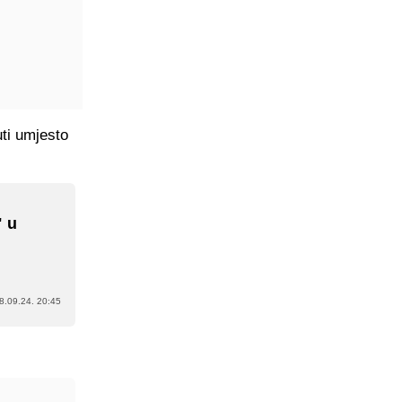
uti umjesto
" u
8.09.24. 20:45