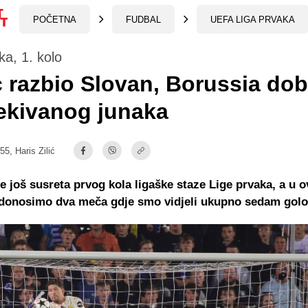
POČETNA
FUDBAL
UEFA LIGA PRVAKA
ka, 1. kolo
c razbio Slovan, Borussia dob
ekivanog junaka
:55,
Haris Zilić
e još susreta prvog kola ligaške staze Lige prvaka, a u 
u donosimo dva meča gdje smo vidjeli ukupno sedam golo