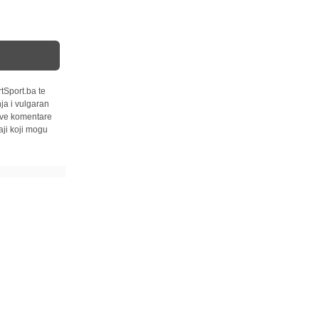
tSport.ba te
ja i vulgaran
 sve komentare
ji koji mogu