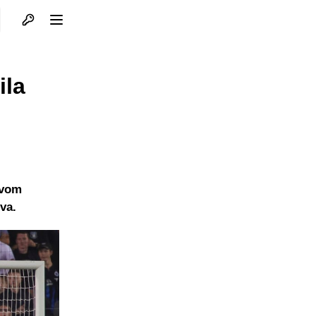
Otvori profil
Otvori meni
ila
ovom
va.