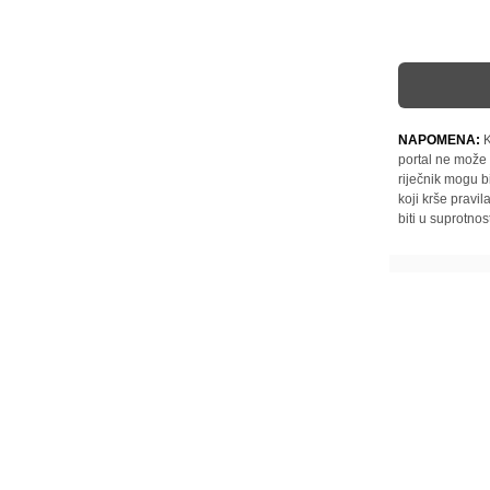
NAPOMENA:
K
portal ne može 
riječnik mogu b
koji krše pravi
biti u suprotnos