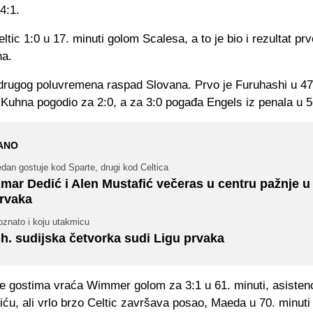
4:1.
ltic 1:0 u 17. minuti golom Scalesa, a to je bio i rezultat pr
na.
rugog poluvremena raspad Slovana. Prvo je Furuhashi u 47.
 Kuhna pogodio za 2:0, a za 3:0 pogađa Engels iz penala u 5
ANO
dan gostuje kod Sparte, drugi kod Celtica
mar Dedić i Alen Mustafić večeras u centru pažnje u 
rvaka
oznato i koju utakmicu
h. sudijska četvorka sudi Ligu prvaka
e gostima vraća Wimmer golom za 3:1 u 61. minuti, asistenc
iću, ali vrlo brzo Celtic završava posao, Maeda u 70. minuti