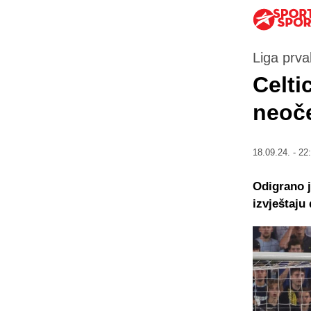
Liga prva
Celti
neoč
18.09.24. - 22
Odigrano j
izvještaj