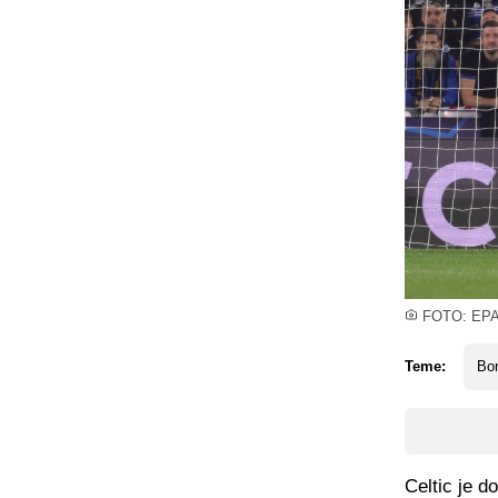
FOTO: EP
Teme:
Bo
Celtic je d