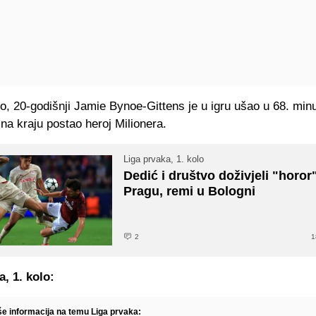
o, 20-godišnji Jamie Bynoe-Gittens je u igru ušao u 68. min
 na kraju postao heroj Milionera.
Liga prvaka, 1. kolo
Dedić i društvo doživjeli "horor
Pragu, remi u Bologni
2
1
a, 1. kolo:
iše informacija na temu Liga prvaka: