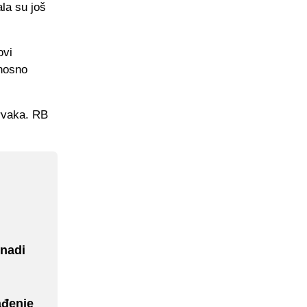
la su još
ovi
dnosno
prvaka. RB
knadi
ađenje