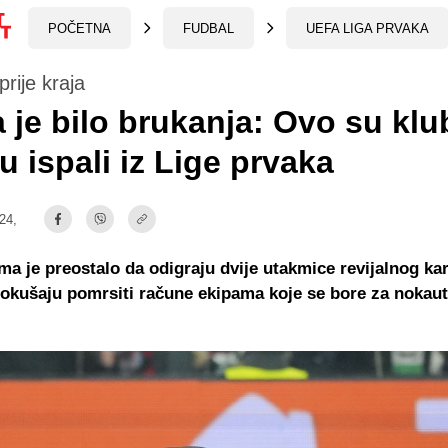
POČETNA
FUDBAL
UEFA LIGA PRVAKA
prije kraja
 je bilo brukanja: Ovo su klu
su ispali iz Lige prvaka
:24,
tima je preostalo da odigraju dvije utakmice revijalnog ka
kušaju pomrsiti račune ekipama koje se bore za nokaut