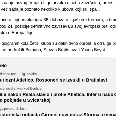
izdanje novog firmata Lige prvaka ulazi u završnicu, preosta
 već sada je poznato nekoliko klubova koji su ispali.
one u Ligi prvaka igra 36 klubova u ligaškom formatu, a tim
spod 24. pozicije definitivno završavaju svoj evropski put, o
ska u Europa ligu.
odigranih kola četiri kluba su definitivno oprostila od Lige 
 se pridružili Bologna, Slovan Bratislava i Young Boysi.
ANO
ikasna noć u Ligi prvaka
uriozni Atletico, Rossoneri se izvukli u Bratislavi
eyenoord slavio kod Benfice
ille nakon Reala slavio i protiv Atletica, Inter u nado
o pobjede u Švicarskoj
ga prvaka, 3. kolo
istorijska pobjeda Girone, novi poraz Sturma, iznen