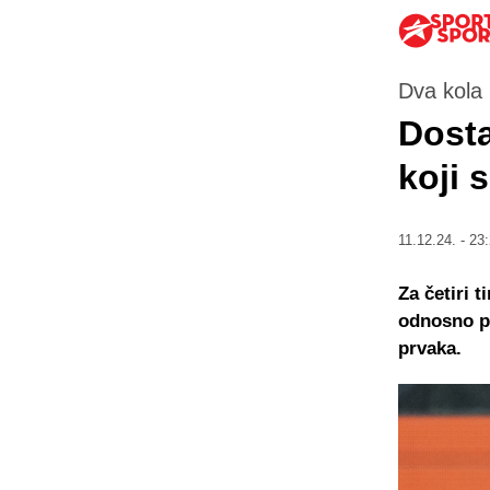
Dva kola 
Dosta
koji 
11.12.24. - 23
Za četiri 
odnosno po
prvaka.