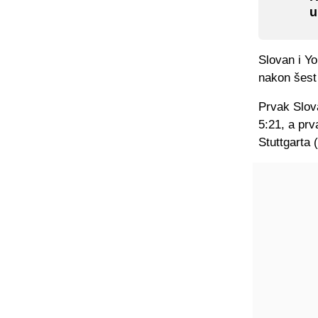
u
Slovan i Yo
nakon šest
Prvak Slova
5:21, a prv
Stuttgarta (