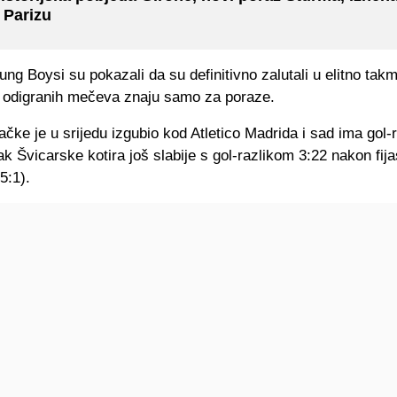
 Parizu
ung Boysi su pokazali da su definitivno zalutali u elitno takm
 odigranih mečeva znaju samo za poraze.
čke je u srijedu izgubio kod Atletico Madrida i sad ima gol-r
ak Švicarske kotira još slabije s gol-razlikom 3:22 nakon fija
5:1).