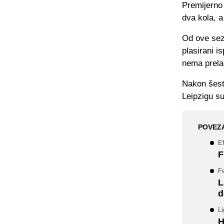
Premijerno 
dva kola, a
Od ove sez
plasirani i
nema prela
Nakon šest 
Leipzigu su
POVEZ
Ef
F
F
L
d
Li
H