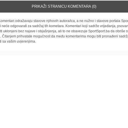
PRIKAŽI STRANICU KOMENTARA (0)
omentari odražavaju stavove njihovih autora/ica, a ne nužno i stavove portala Spor
i neće odgovarati za sadržaj tih kometara. Komentari koji sadrže vrijeđanja, psovan
iti uklonjeni bez najave i objašnjenja, ali to ne obavezuje SportSport.ba da obriše
la. Čitanjem prihvatate mogućnost da među komentarima mogu biti pronađeni sadrža
ti sa vašim uvjerenjima.