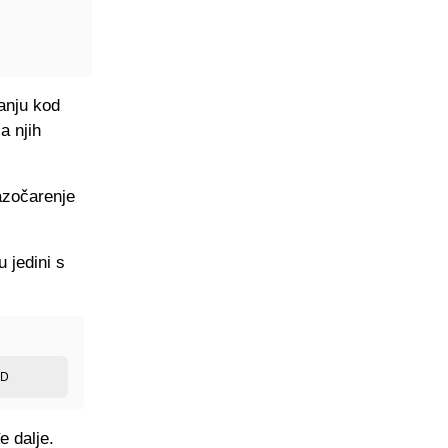
vanju kod
a njih
razočarenje
 jedini s
ED
e dalje.