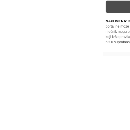
NAPOMENA:
K
portal ne može 
riječnik mogu b
koji krše pravi
biti u suprotnos