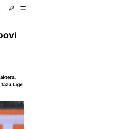
Otvori profil
Otvori meni
bovi
raktera,
 fazu Lige