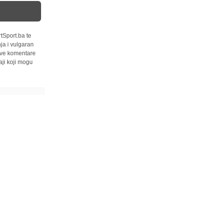
tSport.ba te
ja i vulgaran
 sve komentare
ji koji mogu