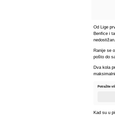
Od Lige prv
Benfice i t
nedostižan
Ranije se o
pošto do sa
Dva kola pr
maksimalni
Potražite v
Kad su u pi