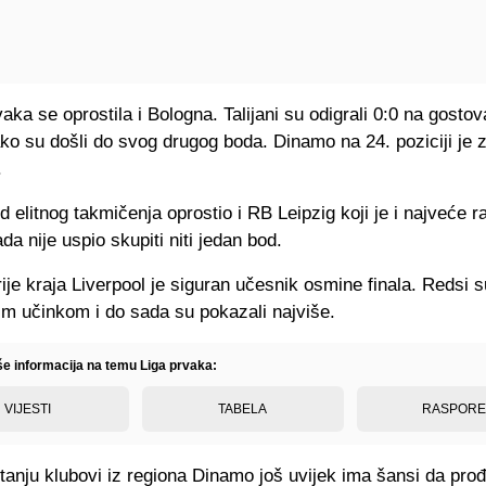
aka se oprostila i Bologna. Talijani su odigrali 0:0 na gosto
ako su došli do svog drugog boda. Dinamo na 24. poziciji je z
.
d elitnog takmičenja oprostio i RB Leipzig koji je i najveće 
da nije uspio skupiti niti jedan bod.
ije kraja Liverpool je siguran učesnik osmine finala. Redsi su
m učinkom i do sada su pokazali najviše.
iše informacija na temu Liga prvaka:
VIJESTI
TABELA
RASPOR
tanju klubovi iz regiona Dinamo još uvijek ima šansi da prođ