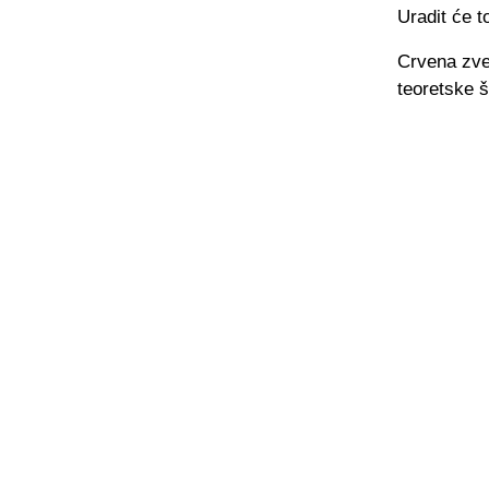
Uradit će t
Crvena zvez
teoretske 