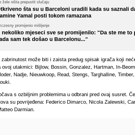
 žele ništa prepustit slučaju
tkriveno šta su u Barceloni uradili kada su saznali d
amine Yamal posti tokom ramazana
zczesny promijenio mišljenje
 nekoliko mjeseci sve se promijenilo: "Da ste me to p
ada sam tek došao u Barcelonu..."
 zabrinutost može biti i zaista predug spisak igrača koji ne
na ovoj utakmici: Bijlow, Bossin, Gonzalez, Hartman, In-Beo
oder, Nadje, Nieuwkoop, Read, Stengs, Targhalline, Timber,
ouki.
očava s ozbiljnim problemima u odbrani pred ovaj susret. Čet
kova su povrijeđena: Federico Dimarco, Nicola Zalewski, Ca
Matteo Darmian.