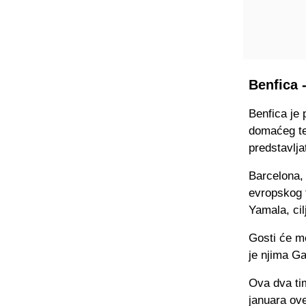
Benfica 
Benfica je 
domaćeg ter
predstavlja
Barcelona,
evropskog 
Yamala, cil
Gosti će mo
je njima G
Ova dva tim
januara ove