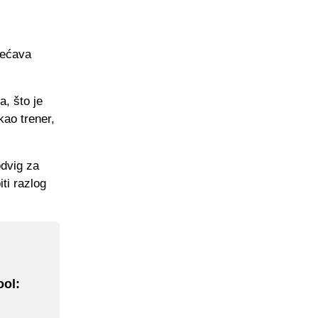
bećava
, što je
kao trener,
odvig za
ti razlog
ool: