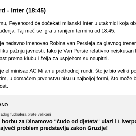
d - Inter (18:45)
mu, Feyenoord će dočekati milanski Inter u utakmici koja o
đenja. Taj meč se igra u ranijem terminu od 18:45.
je nedavno imenovao Robina van Persieja za glavnog trenera
liku pažnju javnosti. Iako je Van Persie relativno neiskusan 
ast prema klubu i želja za uspjehom su neupitni.
e eliminisao AC Milan u prethodnoj rundi, što je bio veliki p
im, u domaćem prvenstvu nisu u najboljoj formi, što može bi
ost.
ANO
adog fudbalera prate velikani
 borbu za Dinamovo "čudo od djeteta" ulazi i Liverp
ajveći problem predstavlja zakon Gruzije!