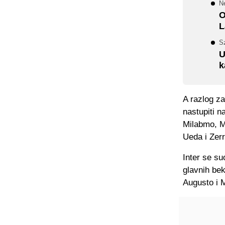
Ne
O
L
S
U
k
A razlog za
nastupiti 
Milabmo, M
Ueda i Zerr
Inter se su
glavnih be
Augusto i 