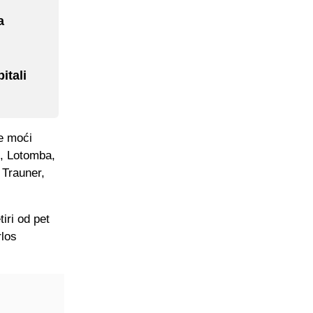
a
itali
će moći
m, Lotomba,
 Trauner,
iri od pet
rlos