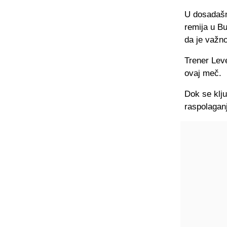
U dosadašnj
remija u Bu
da je važno
Trener Leve
ovaj meč.
Dok se klj
raspolaganj