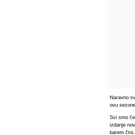
Naravno svi
ovu sezone
Svi smo ček
izdanje nov
barem čini.