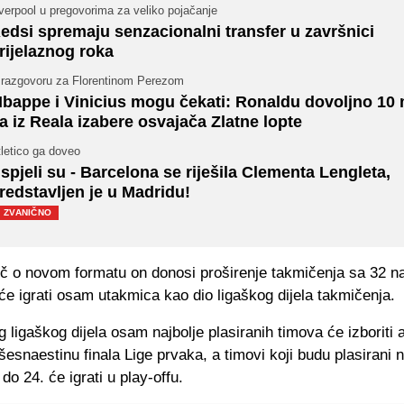
verpool u pregovorima za veliko pojačanje
edsi spremaju senzacionalni transfer u završnici
rijelaznog roka
 razgovoru za Florentinom Perezom
bappe i Vinicius mogu čekati: Ronaldu dovoljno 10 
a iz Reala izabere osvajača Zlatne lopte
letico ga doveo
spjeli su - Barcelona se riješila Clementa Lengleta,
redstavljen je u Madridu!
ZVANIČNO
ječ o novom formatu on donosi proširenje takmičenja sa 32 n
 će igrati osam utakmica kao dio ligaškog dijela takmičenja.
g ligaškog dijela osam najbolje plasiranih timova će izboriti
esnaestinu finala Lige prvaka, a timovi koji budu plasirani 
do 24. će igrati u play-offu.