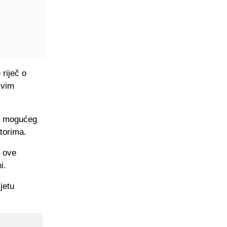
 riječ o
svim
og mogućeg
torima.
a ove
i.
jetu