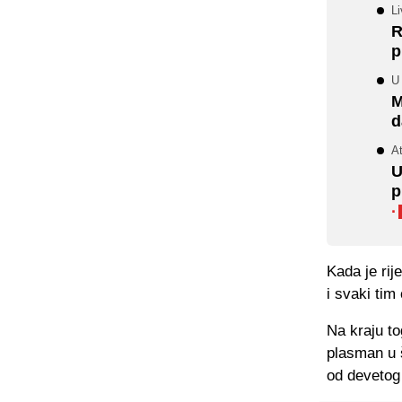
Li
R
p
U
M
d
At
U
p
·
Kada je ri
i svaki tim
Na kraju to
plasman u š
od devetog 