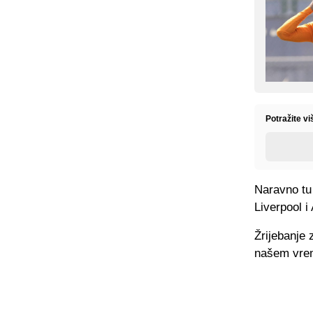
Potražite v
Naravno tu 
Liverpool i 
Žrijebanje 
našem vrem