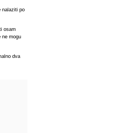
 nalaziti po
ti osam
je ne mogu
malno dva