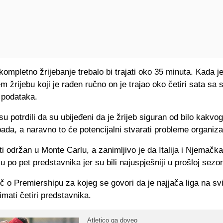
ompletno žrijebanje trebalo bi trajati oko 35 minuta. Kada je
 žrijebu koji je rađen ručno on je trajao oko četiri sata sa 
podataka.
u potrdili da su ubijeđeni da je žrijeb siguran od bilo kakv
ada, a naravno to će potencijalni stvarati probleme organiza
iti održan u Monte Carlu, a zanimljivo je da Italija i Njemačk
u po pet predstavnika jer su bili najuspješniji u prošloj sezon
eč o Premiershipu za kojeg se govori da je najjača liga na svi
imati četiri predstavnika.
Atletico ga doveo