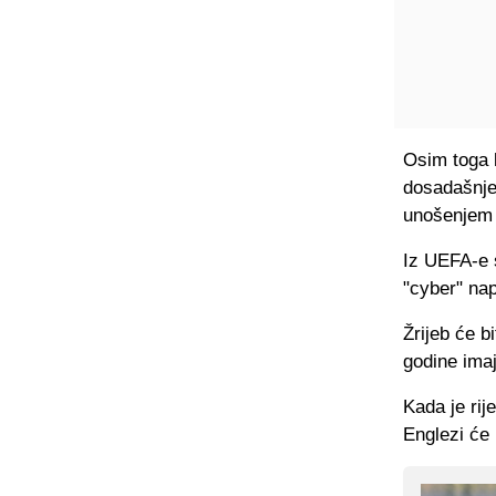
Osim toga k
dosadašnjem
unošenjem 
Iz UEFA-e s
"cyber" nap
Žrijeb će b
godine imaj
Kada je rij
Englezi će 