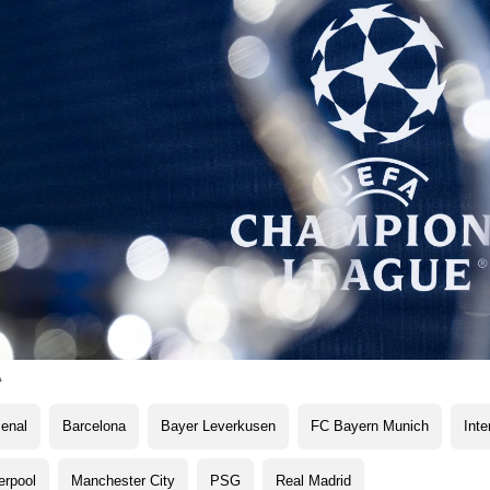
A
enal
Barcelona
Bayer Leverkusen
FC Bayern Munich
Inte
erpool
Manchester City
PSG
Real Madrid