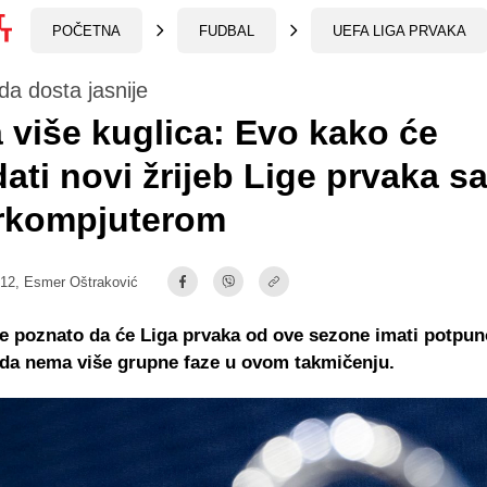
POČETNA
FUDBAL
UEFA LIGA PRVAKA
da dosta jasnije
više kuglica: Evo kako će
dati novi žrijeb Lige prvaka sa
rkompjuterom
:12,
Esmer Oštraković
je poznato da će Liga prvaka od ove sezone imati potpun
 da nema više grupne faze u ovom takmičenju.