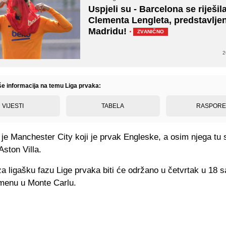
Uspjeli su - Barcelona se riješil
Clementa Lengleta, predstavljen
Madridu!
·
ZVANIČNO
2
iše informacija na temu Liga prvaka:
VIJESTI
TABELA
RASPOR
je Manchester City koji je prvak Engleske, a osim njega tu 
Aston Villa.
za ligašku fazu Lige prvaka biti će održano u četvrtak u 18 s
enu u Monte Carlu.