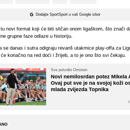
Dodajte SportSport u vaš Google izbor
tu novi format koji će biti sličan onom ligaškom, što znači d
lne grupne faze odlaze u historiju.
a se danas i sutra odigraju revanš utakmice play-offa za Lig
će konačno na red doći i žrijeb, a to je ono što svi čekaju.
Sve potvrdio Ornstein
Novi nemilosrdan potez Mikela A
Ovaj put sve je na svojoj koži os
mlada zvijezda Topnika
2
ANO