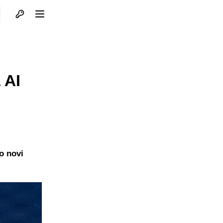
Otvori profil
Otvori meni
 AI
o novi