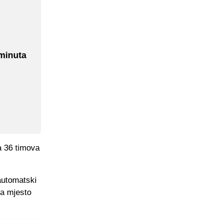
minuta
a 36 timova
 automatski
na mjesto