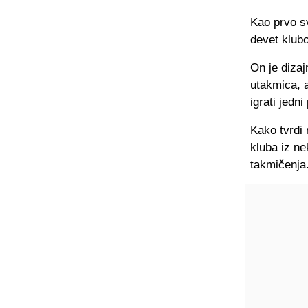
Kao prvo sv
devet klub
On je diza
utakmica, a
igrati jedni
Kako tvrdi
kluba iz n
takmičenja