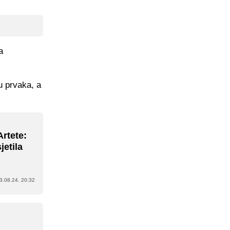
a
u prvaka, a
rtete:
jetila
3.08.24. 20:32