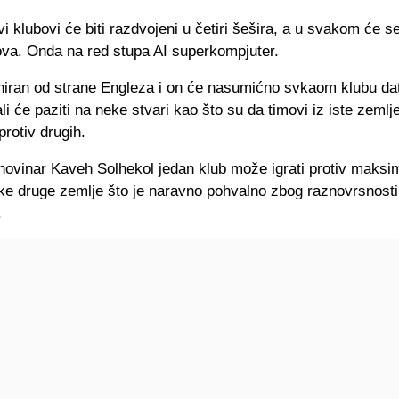
i klubovi će biti razdvojeni u četiri šešira, a u svakom će se
ova. Onda na red stupa AI superkompjuter.
jniran od strane Engleza i on će nasumićno svkaom klubu da
li će paziti na neke stvari kao što su da timovi iz iste zeml
 protiv drugih.
 novinar Kaveh Solhekol jedan klub može igrati protiv maksi
eke druge zemlje što je naravno pohvalno zbog raznovrsnosti
.