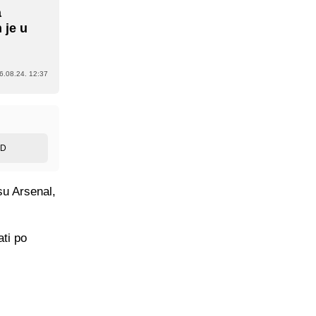
a
 je u
6.08.24. 12:37
ED
su Arsenal,
ati po