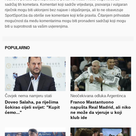
sadržaj tih kometara. Komentari koji sadrže vrijeđanja, psovanja i vulgaran
riječnik mogu biti uklonjeni bez najave i objašnjenja, ali to ne obavezuje
SportSport.ba da obriše sve komentare koji krše pravila. Čitanjem prihvatate
mogućnost da među komentarima mogu biti pronađeni sadržaji koji mogu
biti u suprotnosti sa vašim uvjerenjima.
POPULARNO
Čovjek nema namjeru stati
Neočekivana odluka Argentinca
Doveo Salaha, pa riječima
Franco Mastantuono
šokirao cijeli svijet: "Kupit
napušta Real Madrid, ali niko
ćemo..."
ne može da vjeruje u koji
klub ide