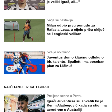
je veliki igrač, ali..."
Saga se nastavlja
Milan odbio prvu ponudu za
Rafaela Leaa, u cijelu priču uključili
se i engleski velikani
Sve je otkriveno
Juventus donio ključnu odluku o
bh. talentu: Spalletti ima poseban
plan za Ličinu!
1
NAJČITANIJE IZ KATEGORIJE
Prelijepe scene u Perthu
Igrači Juventusa su shvatili ko je
Kerim Alajbegović kada su stigli na
aerodrom u Australiji