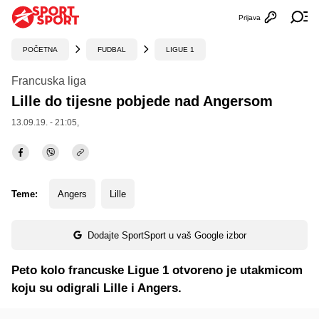
Prijava
Otvori profi
Ot
POČETNA
FUDBAL
LIGUE 1
Francuska liga
Lille do tijesne pobjede nad Angersom
13.09.19. - 21:05,
Teme:
Angers
Lille
Dodajte SportSport u vaš Google izbor
Peto kolo francuske Ligue 1 otvoreno je utakmicom
koju su odigrali Lille i Angers.