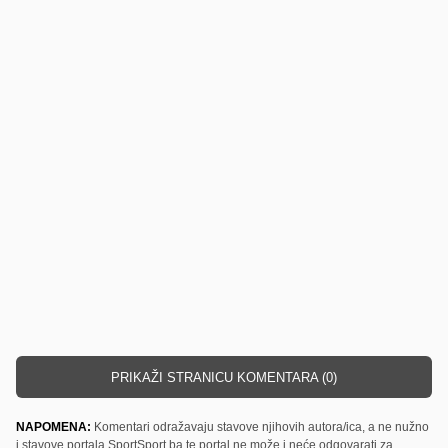
PRIKAŽI STRANICU KOMENTARA (0)
NAPOMENA:
Komentari odražavaju stavove njihovih autora/ica, a ne nužno
i stavove portala SportSport.ba te portal ne može i neće odgovarati za