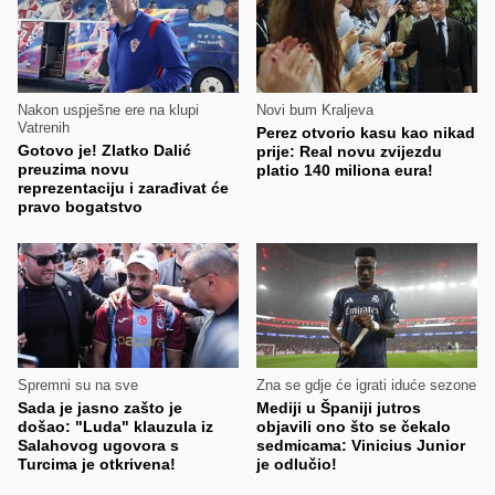
Nakon uspješne ere na klupi
Novi bum Kraljeva
Vatrenih
Perez otvorio kasu kao nikad
Gotovo je! Zlatko Dalić
prije: Real novu zvijezdu
preuzima novu
platio 140 miliona eura!
reprezentaciju i zarađivat će
pravo bogatstvo
Spremni su na sve
Zna se gdje će igrati iduće sezone
Sada je jasno zašto je
Mediji u Španiji jutros
došao: "Luda" klauzula iz
objavili ono što se čekalo
Salahovog ugovora s
sedmicama: Vinicius Junior
Turcima je otkrivena!
je odlučio!