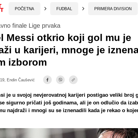
POČETNA
FUDBAL
PRIMERA DIVISION
no finale Lige prvaka
l Messi otkrio koji gol mu je
aži u karijeri, mnoge je iznen
im izborom
:19,
Endin Čaušević
si je u svojoj nevjerovatnoj karijeri postigao veliki broj 
se sigurno pričati još godinama, ali je on odlučio da iza
emu najdraži i mnogi su se iznenadili kada je rekao o ko