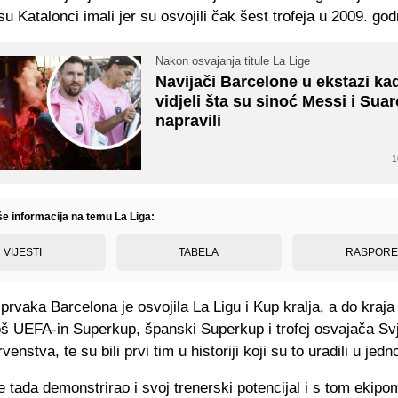
su Katalonci imali jer su osvojili čak šest trofeja u 2009. god
Nakon osvajanja titule La Lige
Navijači Barcelone u ekstazi ka
vidjeli šta su sinoć Messi i Suar
napravili
1
še informacija na temu La Liga:
VIJESTI
TABELA
RASPOR
prvaka Barcelona je osvojila La Ligu i Kup kralja, a do kraja
još UEFA-in Superkup, španski Superkup i trofej osvajača Sv
enstva, te su bili prvi tim u historiji koji su to uradili u jedno
e tada demonstrirao i svoj trenerski potencijal i s tom ekipo