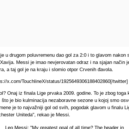
 je u drugom poluvremenu dao gol za 2:0 i to glavom nakon 
Xavija. Messi je imao nevjerovatan odraz i na sjajan način 
a, a taj gol je na kraju i slomio otpor Crvenih đavola.
tps://x.com/TouchlineX/status/1925649306188402860[/twitter]
ol? Onaj iz finala Lige prvaka 2009. godine. To je zbog toga k
i što je bio kulminacija nezaboravne sezone u kojoj smo osvo
 mene je to najvažniji gol od svih, pogodak glavom u finalu L
hester Uniteda", rekao je Messi.
Leo Messi: "My greatest goal of all time? The header in