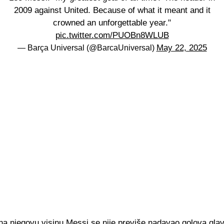
2009 against United. Because of what it meant and it
crowned an unforgettable year."
pic.twitter.com/PUOBn8WLUB
May 22, 2025
— Barça Universal (@BarcaUniversal)
na njegovu visinu Messi se nije previše nadavao golova glav