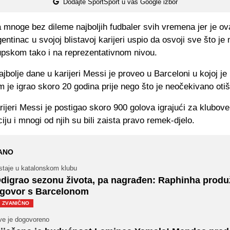
Dodajte SportSport u vaš Google izbor
 mnoge bez dileme najboljih fudbaler svih vremena jer je ov
gentinac u svojoj blistavoj karijeri uspio da osvoji sve što j
upskom tako i na reprezentativnom nivou.
jbolje dane u karijeri Messi je proveo u Barceloni u kojoj je 
im je igrao skoro 20 godina prije nego što je neočekivano ot
rijeri Messi je postigao skoro 900 golova igrajući za klubove
iju i mnogi od njih su bili zaista pravo remek-djelo.
ANO
staje u katalonskom klubu
digrao sezonu života, pa nagrađen: Raphinha produ
govor s Barcelonom
ZVANIČNO
ve je dogovoreno