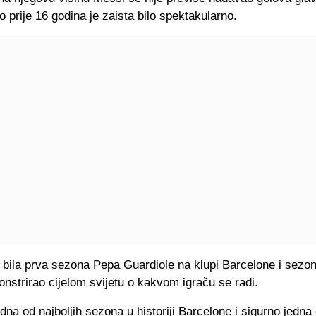
io prije 16 godina je zaista bilo spektakularno.
e bila prva sezona Pepa Guardiole na klupi Barcelone i sezon
strirao cijelom svijetu o kakvom igraču se radi.
jedna od najboljih sezona u historiji Barcelone i sigurno jedna 