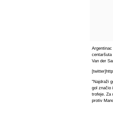
Argentinac
centaršuta 
Van der Sar
[twitter]ht
"Najdraži g
gol značio 
trofeje. Za
protiv Manc