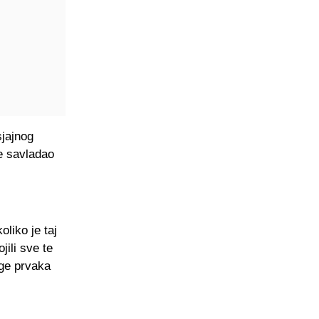
sjajnog
je savladao
oliko je taj
jili sve te
ige prvaka