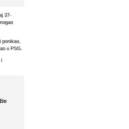
aj 37-
e mogao
i ponikao,
išao u PSG.
 i
žio