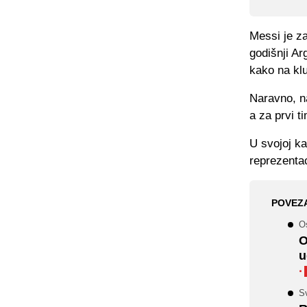
Messi je za
godišnji Ar
kako na kl
Naravno, na
a za prvi t
U svojoj ka
reprezentac
POVEZ
O
O
u
·
S