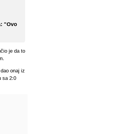
a: "Ovo
čio je da to
m.
 dao onaj iz
u sa 2:0