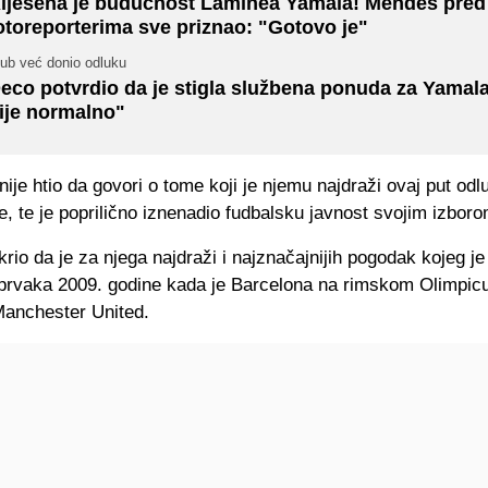
iješena je budućnost Laminea Yamala! Mendes pred
otoreporterima sve priznao: "Gotovo je"
lub već donio odluku
eco potvrdio da je stigla službena ponuda za Yamal
ije normalno"
 nije htio da govori o tome koji je njemu najdraži ovaj put odlu
je, te je poprilično iznenadio fudbalsku javnost svojim izboro
krio da je za njega najdraži i najznačajnijih pogodak kojeg je
e prvaka 2009. godine kada je Barcelona na rimskom Olimpic
Manchester United.