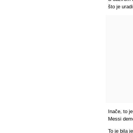
što je urad
Inače, to j
Messi demon
To je bila 