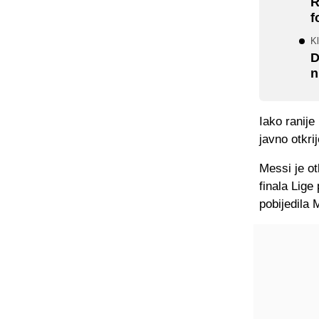
R
f
K
D
n
Iako ranije
javno otkri
Messi je ot
finala Lig
pobijedila 