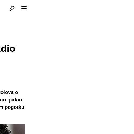
Otvori profil
Otvori meni
adio
golova o
bere jedan
jem pogotku