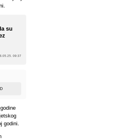
ni.
da su
ez
6.05.25. 09:37
ED
 godine
jetskog
j godini.
m