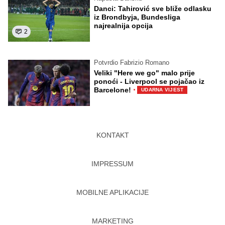
Danci: Tahirović sve bliže odlasku
iz Brondbyja, Bundesliga
najrealnija opcija
2
Potvrdio Fabrizio Romano
Veliki "Here we go" malo prije
ponoći - Liverpool se pojačao iz
·
Barcelone!
UDARNA VIJEST
KONTAKT
IMPRESSUM
MOBILNE APLIKACIJE
MARKETING