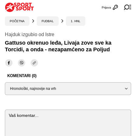
Prijava
Otvori profi
Ot
POČETNA
FUDBAL
1. HNL
Hajduk izgubio od Istre
Gattuso okrenuo leđa, Livaja zove sve ka
Torcidi, a onda - nezapamćeno za Poljud
KOMENTARI (0)
Sortiraj
Komentar