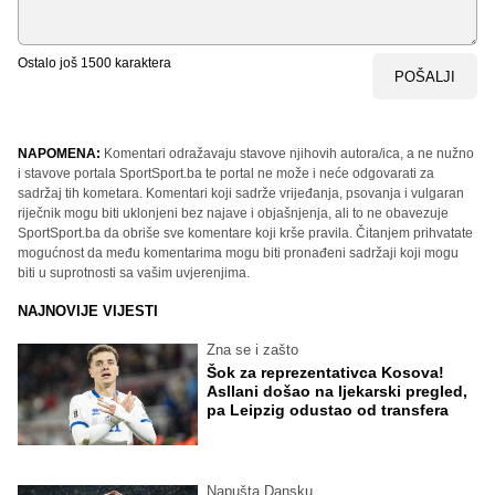
Ostalo još
1500
karaktera
POŠALJI
NAPOMENA:
Komentari odražavaju stavove njihovih autora/ica, a ne nužno
i stavove portala SportSport.ba te portal ne može i neće odgovarati za
sadržaj tih kometara. Komentari koji sadrže vrijeđanja, psovanja i vulgaran
riječnik mogu biti uklonjeni bez najave i objašnjenja, ali to ne obavezuje
SportSport.ba da obriše sve komentare koji krše pravila. Čitanjem prihvatate
mogućnost da među komentarima mogu biti pronađeni sadržaji koji mogu
biti u suprotnosti sa vašim uvjerenjima.
NAJNOVIJE VIJESTI
Zna se i zašto
Šok za reprezentativca Kosova!
Asllani došao na ljekarski pregled,
pa Leipzig odustao od transfera
Napušta Dansku