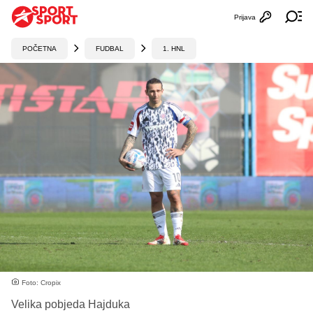
Prijava
Otvori profi
Ot
POČETNA
FUDBAL
1. HNL
Foto: Cropix
Velika pobjeda Hajduka