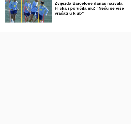
Zvijezda Barcelone danas nazvala
Flicka i poručila mu: "Neću se više
vraćati u klub"