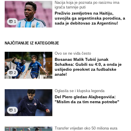
Nacija koja je poznata po rasizmu ima
igrača tamnije puti
Preživio zemljotres na Haitiju,
usvojila ga argentinska porodica, a
1
sada je debitovao za Argentinu!
NAJČITANIJE IZ KATEGORIJE
Ovo se ne viđa često
Bosanac Malik Tubić junak
Schalkea: Gubili su 4:0, a onda je
uslijedio preokret za fudbalske
2
anale!
Oglasila se i klupska legenda
Del Piero gledao Alajbegovića:
"Mislim da za tim nema potrebe"
1
Transfer vrijedan oko 50 miliona eura