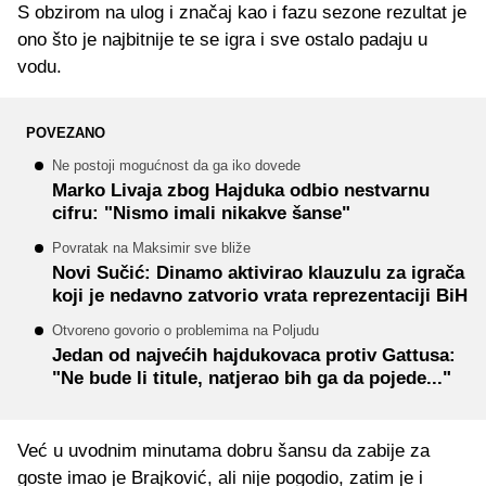
S obzirom na ulog i značaj kao i fazu sezone rezultat je
ono što je najbitnije te se igra i sve ostalo padaju u
vodu.
POVEZANO
Ne postoji mogućnost da ga iko dovede
Marko Livaja zbog Hajduka odbio nestvarnu
cifru: "Nismo imali nikakve šanse"
Povratak na Maksimir sve bliže
Novi Sučić: Dinamo aktivirao klauzulu za igrača
koji je nedavno zatvorio vrata reprezentaciji BiH
Otvoreno govorio o problemima na Poljudu
Jedan od najvećih hajdukovaca protiv Gattusa:
"Ne bude li titule, natjerao bih ga da pojede..."
Već u uvodnim minutama dobru šansu da zabije za
goste imao je Brajković, ali nije pogodio, zatim je i