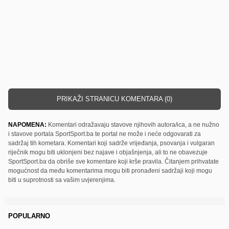
PRIKAŽI STRANICU KOMENTARA (0)
NAPOMENA:
Komentari odražavaju stavove njihovih autora/ica, a ne nužno
i stavove portala SportSport.ba te portal ne može i neće odgovarati za
sadržaj tih kometara. Komentari koji sadrže vrijeđanja, psovanja i vulgaran
riječnik mogu biti uklonjeni bez najave i objašnjenja, ali to ne obavezuje
SportSport.ba da obriše sve komentare koji krše pravila. Čitanjem prihvatate
mogućnost da među komentarima mogu biti pronađeni sadržaji koji mogu
biti u suprotnosti sa vašim uvjerenjima.
POPULARNO