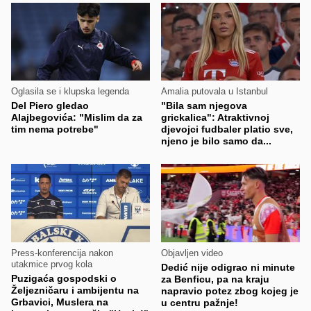
Oglasila se i klupska legenda
Amalia putovala u Istanbul
Del Piero gledao
"Bila sam njegova
Alajbegovića: "Mislim da za
grickalica": Atraktivnoj
tim nema potrebe"
djevojci fudbaler platio sve,
njeno je bilo samo da...
Press-konferencija nakon
Objavljen video
utakmice prvog kola
Dedić nije odigrao ni minute
Puzigaća gospodski o
za Benficu, pa na kraju
Željezničaru i ambijentu na
napravio potez zbog kojeg je
Grbavici, Muslera na
u centru pažnje!