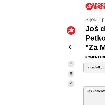
Slijedi li
Još d
Petko
"Za M
KOMENTARI 
Sortiraj
Komentar