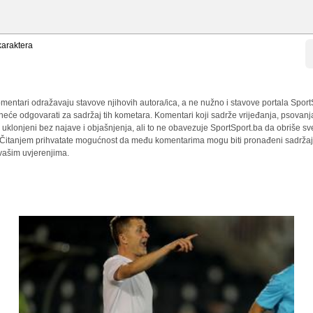
araktera
mentari odražavaju stavove njihovih autora/ica, a ne nužno i stavove portala Sport
 neće odgovarati za sadržaj tih kometara. Komentari koji sadrže vrijeđanja, psovanj
i uklonjeni bez najave i objašnjenja, ali to ne obavezuje SportSport.ba da obriše 
a. Čitanjem prihvatate mogućnost da među komentarima mogu biti pronađeni sadržaji
 vašim uvjerenjima.