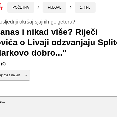
POČETNA
FUDBAL
1. HNL
 posljednji okršaj sjajnih golgetera?
anas i nikad više? Riječi
vića o Livaji odzvanjaju Spli
arkovo dobro..."
(0)