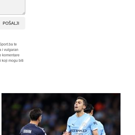
POŠALJI
Sport.ba te
a i vulgaran
sve komentare
 koji mogu biti