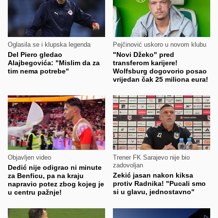
Oglasila se i klupska legenda
Pejčinović uskoro u novom klubu
Del Piero gledao
"Novi Džeko" pred
Alajbegovića: "Mislim da za
transferom karijere!
tim nema potrebe"
Wolfsburg dogovorio posao
vrijedan čak 25 miliona eura!
Objavljen video
Trener FK Sarajevo nije bio
zadovoljan
Dedić nije odigrao ni minute
Zekić jasan nakon kiksa
za Benficu, pa na kraju
protiv Radnika! "Pucali smo
napravio potez zbog kojeg je
si u glavu, jednostavno"
u centru pažnje!