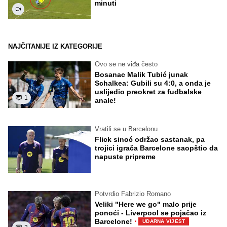
minuti
NAJČITANIJE IZ KATEGORIJE
Ovo se ne viđa često
Bosanac Malik Tubić junak
Schalkea: Gubili su 4:0, a onda je
uslijedio preokret za fudbalske
1
anale!
Vratili se u Barcelonu
Flick sinoć održao sastanak, pa
trojici igrača Barcelone saopštio da
napuste pripreme
Potvrdio Fabrizio Romano
Veliki "Here we go" malo prije
ponoći - Liverpool se pojačao iz
·
Barcelone!
UDARNA VIJEST