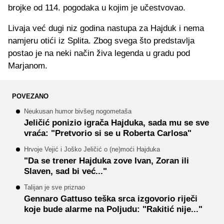
brojke od 114. pogodaka u kojim je učestvovao.
Livaja već dugi niz godina nastupa za Hajduk i nema
namjeru otići iz Splita. Zbog svega što predstavlja
postao je na neki način živa legenda u gradu pod
Marjanom.
POVEZANO
Neukusan humor bivšeg nogometaša
Jeličić ponizio igrača Hajduka, sada mu se sve
vraća: "Pretvorio si se u Roberta Carlosa"
Hrvoje Vejić i Joško Jeličić o (ne)moći Hajduka
"Da se trener Hajduka zove Ivan, Zoran ili
Slaven, sad bi već..."
Talijan je sve priznao
Gennaro Gattuso teška srca izgovorio riječi
koje bude alarme na Poljudu: "Rakitić nije..."