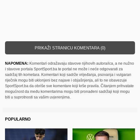
PRIKAŽI STRANICU KOMENTARA (0)
NAPOMENA:
Komentari odražavaju stavove njihovih autora/ica, a ne nužno
i stavove portala SportSport.ba te portal ne može i neće odgovarati za
sadržaj tih kometara. Komentari koji sadrže vrijeđanja, psovanja i vulgaran
riječnik mogu biti uklonjeni bez najave i objašnjenja, ali to ne obavezuje
SportSport.ba da obriše sve komentare koji krše pravila. Čitanjem prihvatate
mogućnost da među komentarima mogu biti pronađeni sadržaji koji mogu
biti u suprotnosti sa vašim uvjerenjima.
POPULARNO