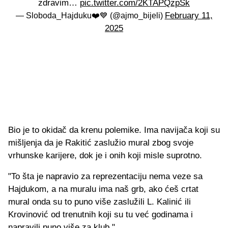
zdravim…
pic.twitter.com/2KTAPQzpSk
February 11,
— Sloboda_Hajduku❤️💙 (@ajmo_bijeli)
2025
Bio je to okidač da krenu polemike. Ima navijača koji su
mišljenja da je Rakitić zaslužio mural zbog svoje
vrhunske karijere, dok je i onih koji misle suprotno.
"To šta je napravio za reprezentaciju nema veze sa
Hajdukom, a na muralu ima naš grb, ako ćeš crtat
mural onda su to puno više zaslužili L. Kalinić ili
Krovinović od trenutnih koji su tu već godinama i
napravili puno više za klub."