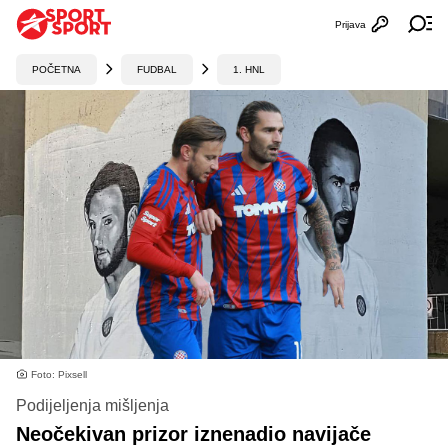
Prijava
Otvori profi
Ot
POČETNA
FUDBAL
1. HNL
Foto: Pixsell
Podijeljenja mišljenja
Neočekivan prizor iznenadio navijače