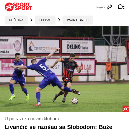
Prijava
Otvori profi
Ot
POČETNA
FUDBAL
WWIN LIGA BIH
U potrazi za novim klubom
Livančić se razišao sa Slobodom: Bože