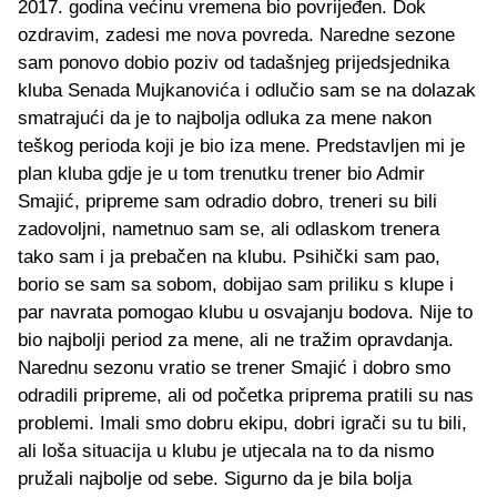
2017. godina većinu vremena bio povrijeđen. Dok
ozdravim, zadesi me nova povreda. Naredne sezone
sam ponovo dobio poziv od tadašnjeg prijedsjednika
kluba Senada Mujkanovića i odlučio sam se na dolazak
smatrajući da je to najbolja odluka za mene nakon
teškog perioda koji je bio iza mene. Predstavljen mi je
plan kluba gdje je u tom trenutku trener bio Admir
Smajić, pripreme sam odradio dobro, treneri su bili
zadovoljni, nametnuo sam se, ali odlaskom trenera
tako sam i ja prebačen na klubu. Psihički sam pao,
borio se sam sa sobom, dobijao sam priliku s klupe i
par navrata pomogao klubu u osvajanju bodova. Nije to
bio najbolji period za mene, ali ne tražim opravdanja.
Narednu sezonu vratio se trener Smajić i dobro smo
odradili pripreme, ali od početka priprema pratili su nas
problemi. Imali smo dobru ekipu, dobri igrači su tu bili,
ali loša situacija u klubu je utjecala na to da nismo
pružali najbolje od sebe. Sigurno da je bila bolja