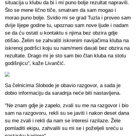
situacija u klubu da bi i mi puno bolje rezultat napravili.
Što se mene lično tiče, smatram da sam mogao i
morao puno bolje. Svidio mi se grad Tuzla i proveo sam
dvije lijepe godine tu, upoznao sam nove ljude i nadam
se da ću ostati u kontaktu s njima bez obzira gdje
otišao. Želim se zahvaliti iskrenim navijačima kluba na
iskrenoj podršci koju su nam/meni davali bez obzira na
rezultate. Drago mi je sto sam bio član kluba na stotu
godišnjicu", kaže Livančić.
Sa čelnicima Slobode je obavio razgovor, a sada je
dobio informaciju da saradnja neće biti nastavljena.
"Ne znam gdje je zapelo, zvali su me na razgovor i bio
sam na razgovoru, rekli su se javiti i nakon deset dana
su me zvali i rekli da nam se interesi razilaze. Žele
pomladiti ekipu, zahvalili su mi se i poželjeli sreću u
nastavku karijere".