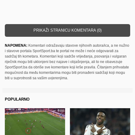
PRIKAŽI STRANICU KOMENTARA (0)
NAPOMENA:
Komentari odražavaju stavove njihovih autora/ica, a ne nužno
i stavove portala SportSport.ba te portal ne može i neće odgovarati za
sadržaj tih kometara. Komentari koji sadrže vrijeđanja, psovanja i vulgaran
riječnik mogu biti uklonjeni bez najave i objašnjenja, ali to ne obavezuje
SportSport.ba da obriše sve komentare koji krše pravila. Čitanjem prihvatate
mogućnost da među komentarima mogu biti pronađeni sadržaji koji mogu
biti u suprotnosti sa vašim uvjerenjima.
POPULARNO