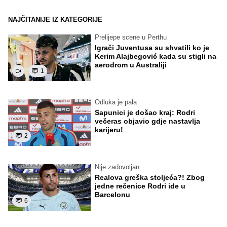
NAJČITANIJE IZ KATEGORIJE
Prelijepe scene u Perthu
Igrači Juventusa su shvatili ko je
Kerim Alajbegović kada su stigli na
aerodrom u Australiji
1
Odluka je pala
Sapunici je došao kraj: Rodri
večeras objavio gdje nastavlja
karijeru!
2
Nije zadovoljan
Realova greška stoljeća?! Zbog
jedne rečenice Rodri ide u
Barcelonu
6