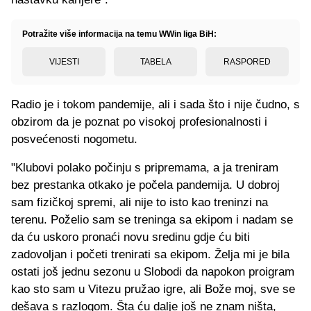
Potražite više informacija na temu WWin liga BiH:
VIJESTI
TABELA
RASPORED
Radio je i tokom pandemije, ali i sada što i nije čudno, s
obzirom da je poznat po visokoj profesionalnosti i
posvećenosti nogometu.
"Klubovi polako počinju s pripremama, a ja treniram
bez prestanka otkako je počela pandemija. U dobroj
sam fizičkoj spremi, ali nije to isto kao treninzi na
terenu. Poželio sam se treninga sa ekipom i nadam se
da ću uskoro pronaći novu sredinu gdje ću biti
zadovoljan i početi trenirati sa ekipom. Želja mi je bila
ostati još jednu sezonu u Slobodi da napokon proigram
kao sto sam u Vitezu pružao igre, ali Bože moj, sve se
dešava s razlogom. Šta ću dalje još ne znam ništa,