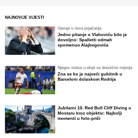
NAJNOVIJE VIJESTI
Vjeruje u nova pojačanja
Jedno pitanje o Vlahoviću bilo je
dovoljno: Spalletti odmah
spomenuo Alajbegovića
Njegov status u ekipi se drastično mijenja
Zna se ko je najveći gubitnik u
Barceloni dolaskom Rodrija
Jubilarni 10. Red Bull Cliff Diving u
Mostaru kroz objektiv: Najbolji
momenti u foto-priči