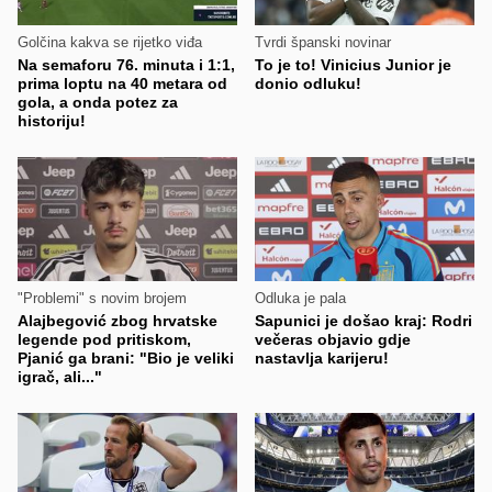
Golčina kakva se rijetko viđa
Tvrdi španski novinar
Na semaforu 76. minuta i 1:1,
To je to! Vinicius Junior je
prima loptu na 40 metara od
donio odluku!
gola, a onda potez za
historiju!
"Problemi" s novim brojem
Odluka je pala
Alajbegović zbog hrvatske
Sapunici je došao kraj: Rodri
legende pod pritiskom,
večeras objavio gdje
Pjanić ga brani: "Bio je veliki
nastavlja karijeru!
igrač, ali..."