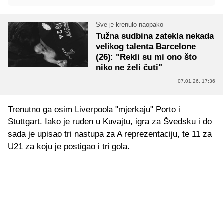
Sve je krenulo naopako
Tužna sudbina zatekla nekada
velikog talenta Barcelone
(26): "Rekli su mi ono što
niko ne želi čuti"
07.01.26. 17:36
Trenutno ga osim Liverpoola "mjerkaju" Porto i
Stuttgart. Iako je ruđen u Kuvajtu, igra za Švedsku i do
sada je upisao tri nastupa za A reprezentaciju, te 11 za
U21 za koju je postigao i tri gola.