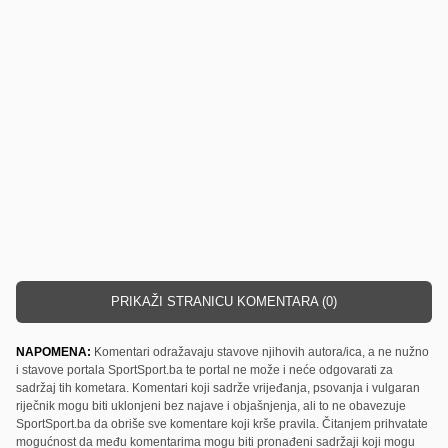
PRIKAŽI STRANICU KOMENTARA (0)
NAPOMENA:
Komentari odražavaju stavove njihovih autora/ica, a ne nužno
i stavove portala SportSport.ba te portal ne može i neće odgovarati za
sadržaj tih kometara. Komentari koji sadrže vrijeđanja, psovanja i vulgaran
riječnik mogu biti uklonjeni bez najave i objašnjenja, ali to ne obavezuje
SportSport.ba da obriše sve komentare koji krše pravila. Čitanjem prihvatate
mogućnost da među komentarima mogu biti pronađeni sadržaji koji mogu