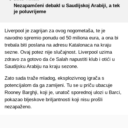
Nezapamćeni debakl u Saudijskoj Arabiji, a tek
je poluvrijeme
Liverpool je zagrijan za ovog nogometaša, te je
navodno spremio ponudu od 50 miliona eura, a ona bi
trebala biti poslana na adresu Katalonaca na kraju
sezne. Ovaj potez nije slučajnost. Liverpool uzima
zdravo za gotovo da će Salah napustiti klub i otići u
Saudijsku Arabiju na kraju sezone.
Zato sada traže mladog, eksplozivnog igrača s
potencijalom da ga zamijeni. Tu se u priču ubacuje
Rooney Barghji, koji je, unatoč sporednoj ulozi u Barci,
pokazao bljeskove briljantnosti koji nisu prošli
nezapaženo.