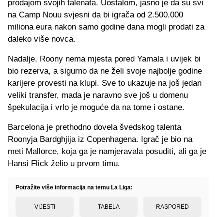
prodajom svojih talenata. Uostalom, jasno je da su svi
na Camp Nouu svjesni da bi igrača od 2.500.000
miliona eura nakon samo godine dana mogli prodati za
daleko više novca.
Nadalje, Roony nema mjesta pored Yamala i uvijek bi
bio rezerva, a sigurno da ne želi svoje najbolje godine
karijere provesti na klupi. Sve to ukazuje na još jedan
veliki transfer, mada je naravno sve još u domenu
špekulacija i vrlo je moguće da na tome i ostane.
Barcelona je prethodno dovela švedskog talenta
Roonyja Bardghjija iz Copenhagena. Igrač je bio na
meti Mallorce, koja ga je namjeravala posuditi, ali ga je
Hansi Flick želio u prvom timu.
Potražite više informacija na temu La Liga:
VIJESTI
TABELA
RASPORED