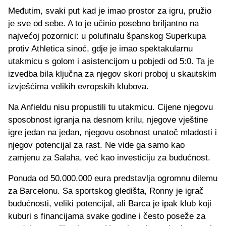
Međutim, svaki put kad je imao prostor za igru, pružio
je sve od sebe. A to je učinio posebno briljantno na
najvećoj pozornici: u polufinalu španskog Superkupa
protiv Athletica sinoć, gdje je imao spektakularnu
utakmicu s golom i asistencijom u pobjedi od 5:0. Ta je
izvedba bila ključna za njegov skori proboj u skautskim
izvješćima velikih evropskih klubova.
Na Anfieldu nisu propustili tu utakmicu. Cijene njegovu
sposobnost igranja na desnom krilu, njegove vještine
igre jedan na jedan, njegovu osobnost unatoč mladosti i
njegov potencijal za rast. Ne vide ga samo kao
zamjenu za Salaha, već kao investiciju za budućnost.
Ponuda od 50.000.000 eura predstavlja ogromnu dilemu
za Barcelonu. Sa sportskog gledišta, Ronny je igrač
budućnosti, veliki potencijal, ali Barca je ipak klub koji
kuburi s financijama svake godine i često poseže za