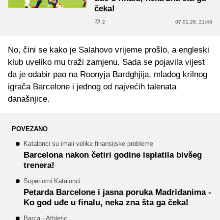
čeka!
2
07.01.26. 21:48
No, čini se kako je Salahovo vrijeme prošlo, a engleski
klub uveliko mu traži zamjenu. Sada se pojavila vijest
da je odabir pao na Roonyja Bardghjija, mladog krilnog
igrača Barcelone i jednog od najvećih talenata
današnjice.
POVEZANO
Katalonci su imali velike finansijske probleme
Barcelona nakon četiri godine isplatila bivšeg
trenera!
Superiorni Katalonci
Petarda Barcelone i jasna poruka Madriđanima -
Ko god uđe u finalu, neka zna šta ga čeka!
Barca - Athletic