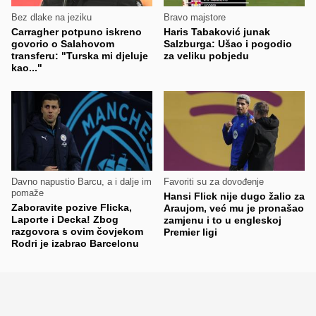
Bez dlake na jeziku
Bravo majstore
Carragher potpuno iskreno
Haris Tabaković junak
govorio o Salahovom
Salzburga: Ušao i pogodio
transferu: "Turska mi djeluje
za veliku pobjedu
kao..."
Davno napustio Barcu, a i dalje im
Favoriti su za dovođenje
pomaže
Hansi Flick nije dugo žalio za
Zaboravite pozive Flicka,
Araujom, već mu je pronašao
Laporte i Decka! Zbog
zamjenu i to u engleskoj
razgovora s ovim čovjekom
Premier ligi
Rodri je izabrao Barcelonu