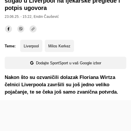
stigao u Liverpool na ljekarske preglede i
potpis ugovora
23.06.25. - 15:22,
Endin Čaušević
Teme:
Liverpool
Milos Kerkez
Dodajte SportSport u vaš Google izbor
Nakon što su ozvaničili dolazak Floriana Wirtza
čelnici Liverpoola završili su još jedno veliko
pojačanje, te se čeka još samo zvanična potvrda.