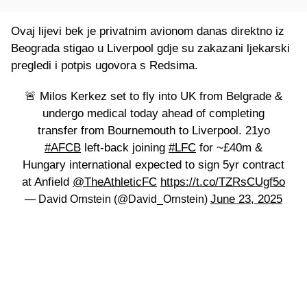
Ovaj lijevi bek je privatnim avionom danas direktno iz
Beograda stigao u Liverpool gdje su zakazani ljekarski
pregledi i potpis ugovora s Redsima.
🚨 Milos Kerkez set to fly into UK from Belgrade &
undergo medical today ahead of completing
transfer from Bournemouth to Liverpool. 21yo
#AFCB
left-back joining
#LFC
for ~£40m &
Hungary international expected to sign 5yr contract
at Anfield
@TheAthleticFC
https://t.co/TZRsCUgf5o
June 23, 2025
— David Ornstein (@David_Ornstein)