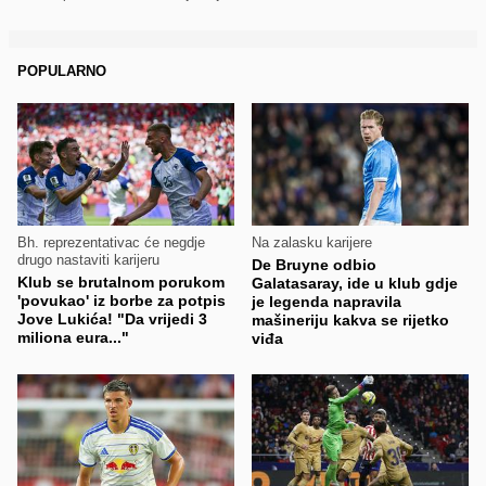
POPULARNO
Bh. reprezentativac će negdje
Na zalasku karijere
drugo nastaviti karijeru
De Bruyne odbio
Klub se brutalnom porukom
Galatasaray, ide u klub gdje
'povukao' iz borbe za potpis
je legenda napravila
Jove Lukića! "Da vrijedi 3
mašineriju kakva se rijetko
miliona eura..."
viđa