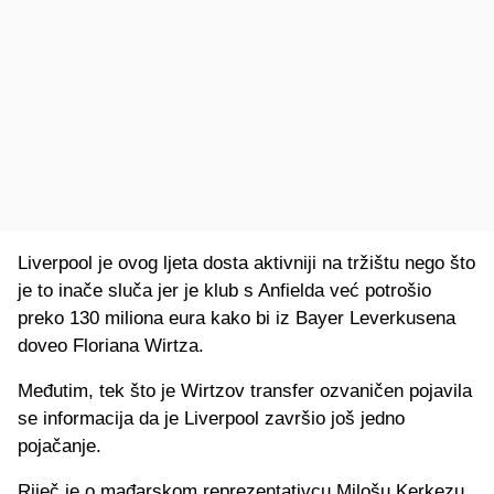
Liverpool je ovog ljeta dosta aktivniji na tržištu nego što
je to inače sluča jer je klub s Anfielda već potrošio
preko 130 miliona eura kako bi iz Bayer Leverkusena
doveo Floriana Wirtza.
Međutim, tek što je Wirtzov transfer ozvaničen pojavila
se informacija da je Liverpool završio još jedno
pojačanje.
Riječ je o mađarskom reprezentativcu Milošu Kerkezu