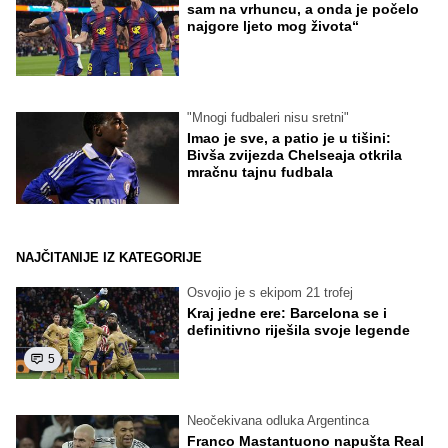
sam na vrhuncu, a onda je počelo
najgore ljeto mog života“
"Mnogi fudbaleri nisu sretni"
Imao je sve, a patio je u tišini:
Bivša zvijezda Chelseaja otkrila
mračnu tajnu fudbala
NAJČITANIJE IZ KATEGORIJE
Osvojio je s ekipom 21 trofej
Kraj jedne ere: Barcelona se i
definitivno riješila svoje legende
5
Neočekivana odluka Argentinca
Franco Mastantuono napušta Real