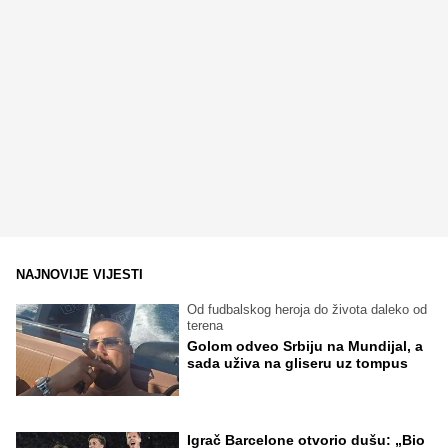
NAJNOVIJE VIJESTI
Od fudbalskog heroja do života daleko od
terena
Golom odveo Srbiju na Mundijal, a
sada uživa na gliseru uz tompus
Igrač Barcelone otvorio dušu: „Bio