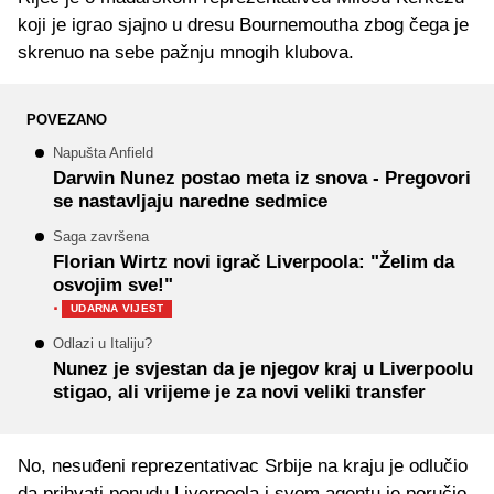
koji je igrao sjajno u dresu Bournemoutha zbog čega je
skrenuo na sebe pažnju mnogih klubova.
POVEZANO
Napušta Anfield
Darwin Nunez postao meta iz snova - Pregovori
se nastavljaju naredne sedmice
Saga završena
Florian Wirtz novi igrač Liverpoola: "Želim da
osvojim sve!"
·
UDARNA VIJEST
Odlazi u Italiju?
Nunez je svjestan da je njegov kraj u Liverpoolu
stigao, ali vrijeme je za novi veliki transfer
No, nesuđeni reprezentativac Srbije na kraju je odlučio
da prihvati ponudu Liverpoola i svom agentu je poručio