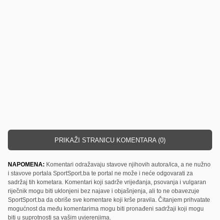
PRIKAŽI STRANICU KOMENTARA (0)
NAPOMENA:
Komentari odražavaju stavove njihovih autora/ica, a ne nužno
i stavove portala SportSport.ba te portal ne može i neće odgovarati za
sadržaj tih kometara. Komentari koji sadrže vrijeđanja, psovanja i vulgaran
riječnik mogu biti uklonjeni bez najave i objašnjenja, ali to ne obavezuje
SportSport.ba da obriše sve komentare koji krše pravila. Čitanjem prihvatate
mogućnost da među komentarima mogu biti pronađeni sadržaji koji mogu
biti u suprotnosti sa vašim uvjerenjima.