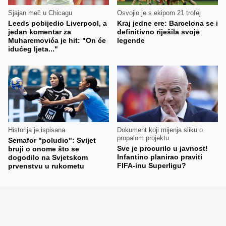
Sjajan meč u Chicagu
Osvojio je s ekipom 21 trofej
Leeds pobijedio Liverpool, a
Kraj jedne ere: Barcelona se i
jedan komentar za
definitivno riješila svoje
Muharemovića je hit: "On će
legende
idućeg ljeta..."
Historija je ispisana
Dokument koji mijenja sliku o
propalom projektu
Semafor "poludio": Svijet
Sve je procurilo u javnost!
bruji o onome što se
Infantino planirao praviti
dogodilo na Svjetskom
FIFA-inu Superligu?
prvenstvu u rukometu