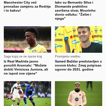
Manchester City već
Iako su Bernardo Silva i
pronašao zamjenu za Rodrija
Diomande praktično
i to kakvu!
završena stvar, Mourinho
donio odluku: "Želim i
njega"
Saga kojoj se ne nazire kraj
Promijenio sredinu
Iz Real Madrida jasno
Samed Baždar predstavljen u
poručili Arsenalu: "Možete
novom klubu: Zmaj potpisao
dobiti Viniciusa Juniora, ali
ugovor do 2031. godine
ne ispod ove cijene"