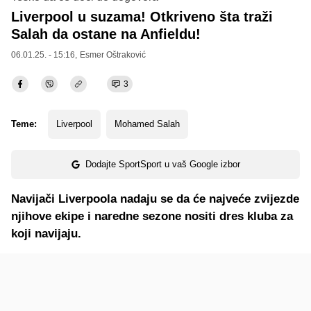
Liverpool u suzama! Otkriveno šta traži
Salah da ostane na Anfieldu!
06.01.25. - 15:16,
Esmer Oštraković
3
Teme:
Liverpool
Mohamed Salah
Dodajte SportSport u vaš Google izbor
Navijači Liverpoola nadaju se da će najveće zvijezde
njihove ekipe i naredne sezone nositi dres kluba za
koji navijaju.