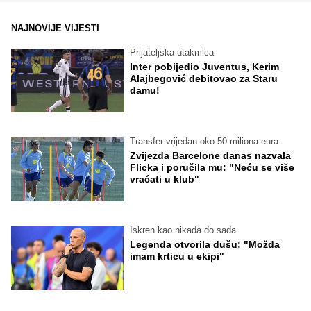
NAJNOVIJE VIJESTI
Prijateljska utakmica
Inter pobijedio Juventus, Kerim
Alajbegović debitovao za Staru
damu!
Transfer vrijedan oko 50 miliona eura
Zvijezda Barcelone danas nazvala
Flicka i poručila mu: "Neću se više
vraćati u klub"
Iskren kao nikada do sada
Legenda otvorila dušu: "Možda
imam krticu u ekipi"