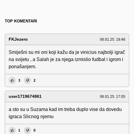
TOP KOMENTARI
FKJezero
06.01.25. 18:46
Smiješni su mi oni koji kažu da je vinicius najbolji igrač
na svijetu , a Salah je za njega izmislio fudbal i igrom i
ponašanjem.
3
2
user1719674861
06.01.25. 17:05
a sto su u Suzama kad im treba duplo vise da dovedu
igraca Slicnog njemu
1
0