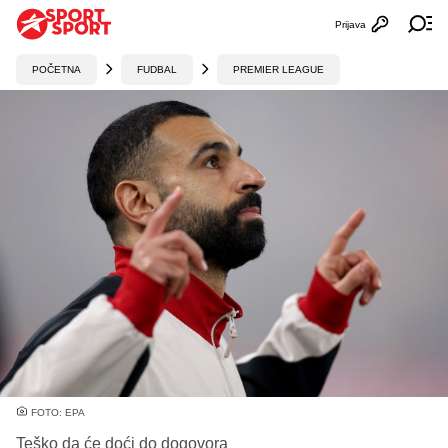
Prijava
Otvori profi
Ot
POČETNA
FUDBAL
PREMIER LEAGUE
FOTO: EPA
Teško da će doći do dogovora