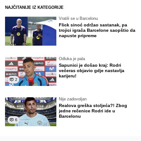
NAJČITANIJE IZ KATEGORIJE
Vratili se u Barcelonu
Flick sinoć održao sastanak, pa
trojici igrača Barcelone saopštio da
napuste pripreme
Odluka je pala
Sapunici je došao kraj: Rodri
večeras objavio gdje nastavlja
karijeru!
2
Nije zadovoljan
Realova greška stoljeća?! Zbog
jedne rečenice Rodri ide u
Barcelonu
6