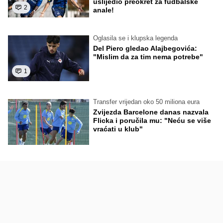
uslijedio preokret za fudbalske
2
anale!
Oglasila se i klupska legenda
Del Piero gledao Alajbegovića:
"Mislim da za tim nema potrebe"
1
Transfer vrijedan oko 50 miliona eura
Zvijezda Barcelone danas nazvala
Flicka i poručila mu: "Neću se više
vraćati u klub"