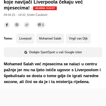
koje navijači Liverpoola čekaju već
mjesecima!
·
UDARNA VIJEST
09.04.25. - 18:32,
Endin Čaušević
1
Teme:
Liverpool
Mohamed Salah
Virgil van Dijk
Dodajte SportSport u vaš Google izbor
Mohamed Salah već mjesecima se nalazi u centru
pažnje jer mu na ljeto ističe ugovor s Liverpoolom i
špekulisalo se dosta o tome gdje će igrati naredne
sezone, ali čini se da je i ta misterija riješena.