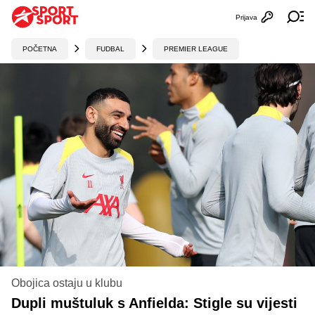
Prijava
Otvori profi
Ot
POČETNA
FUDBAL
PREMIER LEAGUE
Obojica ostaju u klubu
Dupli muštuluk s Anfielda: Stigle su vijesti