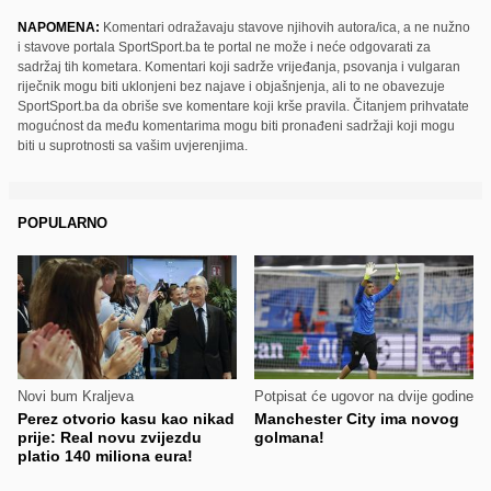
NAPOMENA:
Komentari odražavaju stavove njihovih autora/ica, a ne nužno
i stavove portala SportSport.ba te portal ne može i neće odgovarati za
sadržaj tih kometara. Komentari koji sadrže vrijeđanja, psovanja i vulgaran
riječnik mogu biti uklonjeni bez najave i objašnjenja, ali to ne obavezuje
SportSport.ba da obriše sve komentare koji krše pravila. Čitanjem prihvatate
mogućnost da među komentarima mogu biti pronađeni sadržaji koji mogu
biti u suprotnosti sa vašim uvjerenjima.
POPULARNO
Novi bum Kraljeva
Potpisat će ugovor na dvije godine
Perez otvorio kasu kao nikad
Manchester City ima novog
prije: Real novu zvijezdu
golmana!
platio 140 miliona eura!