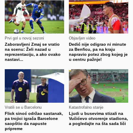
Prvi gol u novoj sezoni
Objavljen video
Zaboravljeni Zmaj se vratio
Dedić nije odigrao ni minute
na scenu: Želi nazad u
za Benficu, pa na kraju
reprezentaciju, a ako ovako
napravio potez zbog kojeg je
nastavi...
u centru pažnje!
Vratili se u Barcelonu
Katastrofalno stanje
Flick sinoć održao sastanak,
Ljudi u busevima stizali na
pa trojici igrača Barcelone
Vučićevo otvorenje stadiona,
saopštio da napuste
a pogledajte na šta sada liči
pripreme