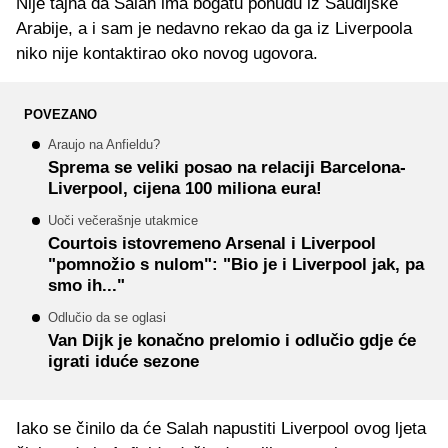
Nije tajna da Salah ima bogatu ponudu iz Saudijske
Arabije, a i sam je nedavno rekao da ga iz Liverpoola
niko nije kontaktirao oko novog ugovora.
POVEZANO
Araujo na Anfieldu?
Sprema se veliki posao na relaciji Barcelona-
Liverpool, cijena 100 miliona eura!
Uoči večerašnje utakmice
Courtois istovremeno Arsenal i Liverpool
"pomnožio s nulom": "Bio je i Liverpool jak, pa
smo ih..."
Odlučio da se oglasi
Van Dijk je konačno prelomio i odlučio gdje će
igrati iduće sezone
Iako se činilo da će Salah napustiti Liverpool ovog ljeta