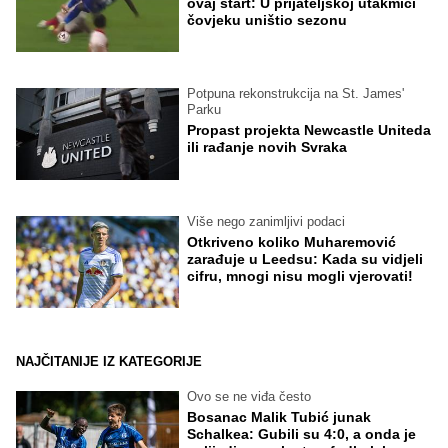
ovaj start: U prijateljskoj utakmici
čovjeku uništio sezonu
Potpuna rekonstrukcija na St. James'
Parku
Propast projekta Newcastle Uniteda
ili rađanje novih Svraka
Više nego zanimljivi podaci
Otkriveno koliko Muharemović
zarađuje u Leedsu: Kada su vidjeli
cifru, mnogi nisu mogli vjerovati!
NAJČITANIJE IZ KATEGORIJE
Ovo se ne viđa često
Bosanac Malik Tubić junak
Schalkea: Gubili su 4:0, a onda je