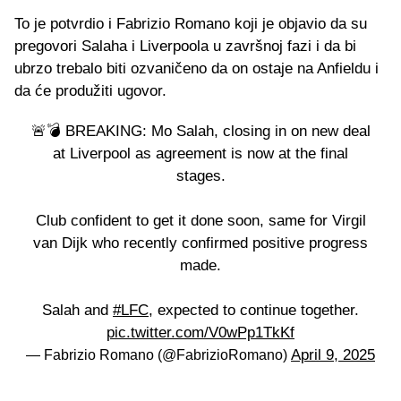
To je potvrdio i Fabrizio Romano koji je objavio da su
pregovori Salaha i Liverpoola u završnoj fazi i da bi
ubrzo trebalo biti ozvaničeno da on ostaje na Anfieldu i
da će produžiti ugovor.
🚨💣 BREAKING: Mo Salah, closing in on new deal
at Liverpool as agreement is now at the final
stages.
Club confident to get it done soon, same for Virgil
van Dijk who recently confirmed positive progress
made.
Salah and
#LFC
, expected to continue together.
pic.twitter.com/V0wPp1TkKf
April 9, 2025
— Fabrizio Romano (@FabrizioRomano)