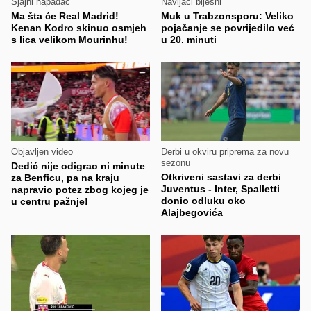
Sjajni napadač
Navijači bijesni
Ma šta će Real Madrid!
Muk u Trabzonsporu: Veliko
Kenan Kodro skinuo osmjeh
pojačanje se povrijedilo već
s lica velikom Mourinhu!
u 20. minuti
Objavljen video
Derbi u okviru priprema za novu
sezonu
Dedić nije odigrao ni minute
Otkriveni sastavi za derbi
za Benficu, pa na kraju
Juventus - Inter, Spalletti
napravio potez zbog kojeg je
donio odluku oko
u centru pažnje!
Alajbegovića