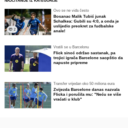
NAJČITANIJE IZ KATEGORIJE
Ovo se ne viđa često
Bosanac Malik Tubić junak
Schalkea: Gubili su 4:0, a onda je
uslijedio preokret za fudbalske
2
anale!
Vratili se u Barcelonu
Flick sinoć održao sastanak, pa
trojici igrača Barcelone saopštio da
napuste pripreme
Transfer vrijedan oko 50 miliona eura
Zvijezda Barcelone danas nazvala
Flicka i poručila mu: "Neću se više
vraćati u klub"