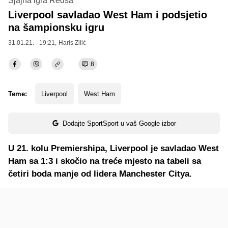
Sjajna igra Redsa
Liverpool savladao West Ham i podsjetio
na šampionsku igru
31.01.21. - 19:21,
Haris Zilić
8
Teme:
Liverpool
West Ham
Dodajte SportSport u vaš Google izbor
U 21. kolu Premiershipa, Liverpool je savladao West
Ham sa 1:3 i skočio na treće mjesto na tabeli sa
četiri boda manje od lidera Manchester Citya.