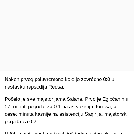
Nakon prvog poluvremena koje je završeno 0:0 u
nastavku rapsodija Redsa.
Počelo je sve majstorijama Salaha. Prvo je Egipćanin u
57. minuti pogodio za 0:1 na asistenciju Jonesa, a
deset minuta kasnije na asistenciju Saqirija, majstorski
pogađa za 0:2.
U 84. minuti, gosti su izveli još jednu sjajnu akciju, a