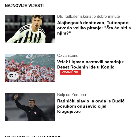
NAJNOVIJE VIJESTI
Bh. fudbaler iskoristio dobro minute
Alajbegović debitovao, Tuttosport
otvorio veliko pitanje: "Šta će biti s
njim?"
Ozvaničeno
Velež i Igman nastavili saradnju:
Deset Rođenih ide u Konjic
·
ZVANIČNO
1
Bolji od Zemuna
Radnički slavio, a onda je Dudić
porukom oduševio cijeli
Kragujevac