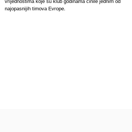
vrijednostima koje su klub godinama činile jednim od
najopasnijih timova Evrope.