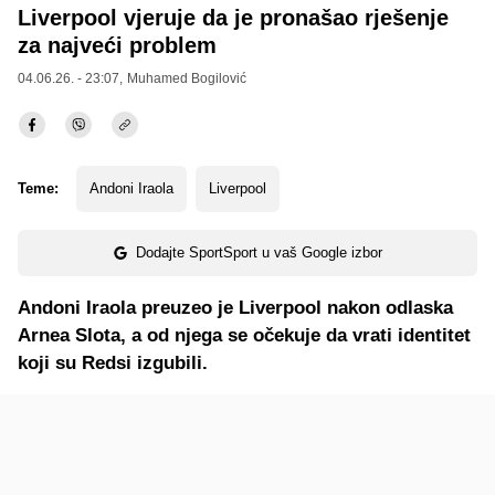
Liverpool vjeruje da je pronašao rješenje
za najveći problem
04.06.26. - 23:07,
Muhamed Bogilović
Teme:
Andoni Iraola
Liverpool
Dodajte SportSport u vaš Google izbor
Andoni Iraola preuzeo je Liverpool nakon odlaska
Arnea Slota, a od njega se očekuje da vrati identitet
koji su Redsi izgubili.