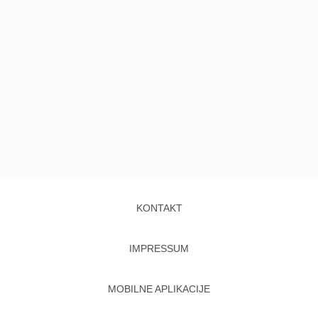
KONTAKT
IMPRESSUM
MOBILNE APLIKACIJE