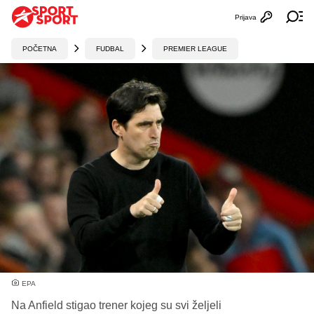
Prijava
Otvori profi
Ot
POČETNA
FUDBAL
PREMIER LEAGUE
EPA
Na Anfield stigao trener kojeg su svi željeli