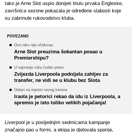
Iako je Arne Slot uspio donijeti titulu prvaka Engleske,
završnica sezone pokazala je određene slabosti koje
su zabrinule rukovodstvo kluba.
POVEZANO
Ovo niko nije očekivao
Arne Slot preuzima šokantan posao u
Premiershipu?
U najmanju ruku čudan potez
Zvijezda Liverpoola podnijela zahtjev za
transfer, ne vidi se u klubu bez Slota
Dolazi na mjesto novog trenera
Iraola je petorici rekao da idu iz Liverpoola, a
spremio je isto toliko velikih pojačanja!
Liverpool je u posljednjim sedmicama kampanje
značajno pao u formi, a ekipa je djelovala sporije,