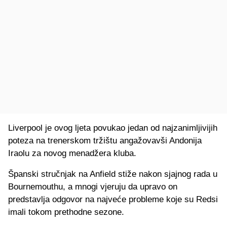
Liverpool je ovog ljeta povukao jedan od najzanimljivijih
poteza na trenerskom tržištu angažovavši Andonija
Iraolu za novog menadžera kluba.
Španski stručnjak na Anfield stiže nakon sjajnog rada u
Bournemouthu, a mnogi vjeruju da upravo on
predstavlja odgovor na najveće probleme koje su Redsi
imali tokom prethodne sezone.