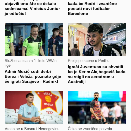
objavili ono što se čekalo
kada će Rodri i zvanično
sedmicama: Vinicius Junior
postati novi fudbaler
je odlučio!
Barcelone
Službena lica za 1. kolo WWin
Prelijepe scene u Perthu
lige
Igrači Juventusa su shvatili
Admir Musić sudi derbi
ko je Kerim Alajbegović kada
Borca i Veleža, poznato gdje
su stigli na aerodrom u
će igrati Sarajevo i Radnik!
Australiji
Vratio se u Bosnu i Hercegovinu
Čeka se zvanična potvrda