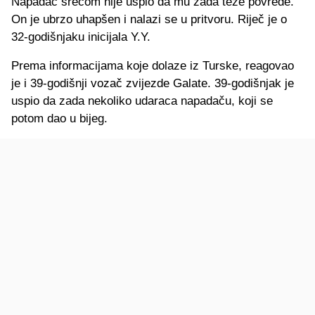
Napadač srećom nije uspio da mu zada teže povrede.
On je ubrzo uhapšen i nalazi se u pritvoru. Riječ je o
32-godišnjaku inicijala Y.Y.
Prema informacijama koje dolaze iz Turske, reagovao
je i 39-godišnji vozač zvijezde Galate. 39-godišnjak je
uspio da zada nekoliko udaraca napadaču, koji se
potom dao u bijeg.