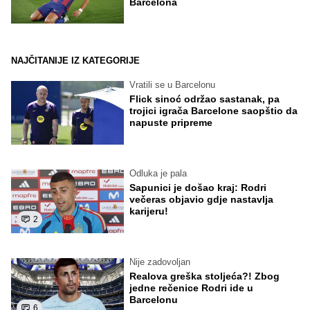
Barcelona
NAJČITANIJE IZ KATEGORIJE
Vratili se u Barcelonu
Flick sinoć održao sastanak, pa
trojici igrača Barcelone saopštio da
napuste pripreme
Odluka je pala
Sapunici je došao kraj: Rodri
večeras objavio gdje nastavlja
karijeru!
2
Nije zadovoljan
Realova greška stoljeća?! Zbog
jedne rečenice Rodri ide u
Barcelonu
6