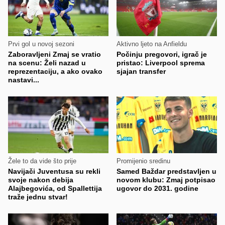
Prvi gol u novoj sezoni
Aktivno ljeto na Anfieldu
Zaboravljeni Zmaj se vratio
Počinju pregovori, igrač je
na scenu: Želi nazad u
pristao: Liverpool sprema
reprezentaciju, a ako ovako
sjajan transfer
nastavi...
Žele to da vide što prije
Promijenio sredinu
Navijači Juventusa su rekli
Samed Baždar predstavljen u
svoje nakon debija
novom klubu: Zmaj potpisao
Alajbegovića, od Spallettija
ugovor do 2031. godine
traže jednu stvar!