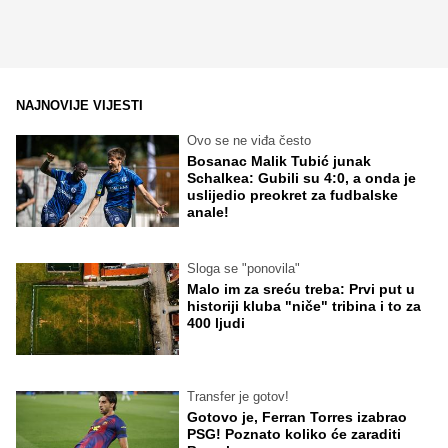
NAJNOVIJE VIJESTI
Ovo se ne viđa često
Bosanac Malik Tubić junak
Schalkea: Gubili su 4:0, a onda je
uslijedio preokret za fudbalske
anale!
Sloga se "ponovila"
Malo im za sreću treba: Prvi put u
historiji kluba "niče" tribina i to za
400 ljudi
Transfer je gotov!
Gotovo je, Ferran Torres izabrao
PSG! Poznato koliko će zaraditi