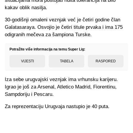
situacijama mora postojati nulta tolerancija na bilo
kakav oblik nasilja.
30-godišnji omaleni veznjak već je četiri godine član
Galatasaraya. Osvojio je četiri titule prvaka i ima 175
odigranih mečeva za šampiona Turske.
Potražite više informacija na temu Super Lig:
VIJESTI
TABELA
RASPORED
Iza sebe urugvajski veznjak ima vrhunsku karijeru.
Igrao je još za Arsenal, Atletico Madrid, Fiorentinu,
Sampdoriju i Pescaru.
Za reprezentaciju Urugvaja nastupio je 40 puta.