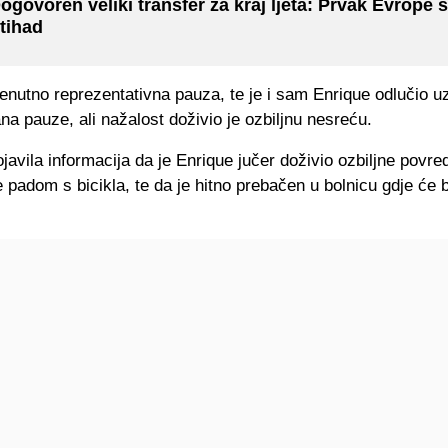
ogovoren veliki transfer za kraj ljeta: Prvak Evrope s
tihad
renutno reprezentativna pauza, te je i sam Enrique odlučio uz
na pauze, ali nažalost doživio je ozbiljnu nesreću.
javila informacija da je Enrique jučer doživio ozbiljne povre
padom s bicikla, te da je hitno prebačen u bolnicu gdje će b