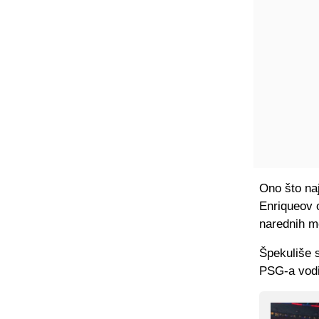
Ono što naj
Enriqueov 
narednih m
Špekuliše 
PSG-a vodi