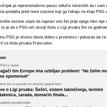
učnjak je reprezentativnu pauzu odlučio iskoristiti da i sam
ana predaha pred nove izazove koji ga čekaju na klupi PSG-
prošle sezone uspio da napravi ono što prije njega niko nije 
 to je da s PSG-om osvoji titulu u Ligi prvaka što se godina
onu PSG je otvorio dosta dobro u prvenstvu i pokazao da će 
rit za titulu prvaka Francuske.
ANO
 PSG-u nemiri
ajjači tim Evrope ima ozbiljan problem! "Ne želim mu
me spomenuti"
kon što su poznati svi učesnici grupne faze
ve o Ligi prvaka: Šeširi, sistem takmičenja, termini
takmica, zarada, domaćin finala...
uardiola prezadovoljan