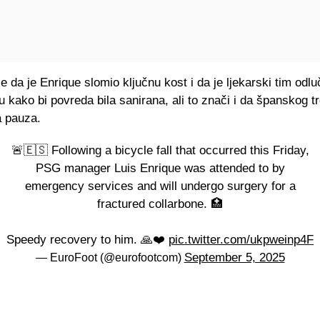
e da je Enrique slomio ključnu kost i da je ljekarski tim odl
u kako bi povreda bila sanirana, ali to znači i da španskog 
a pauza.
🚨🇪🇸 Following a bicycle fall that occurred this Friday,
PSG manager Luis Enrique was attended to by
emergency services and will undergo surgery for a
fractured collarbone. 🏥
Speedy recovery to him. 🙏❤️
pic.twitter.com/ukpweinp4F
September 5, 2025
— EuroFoot (@eurofootcom)