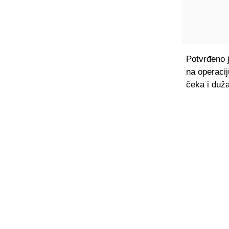
Potvrđeno j
na operacij
čeka i duž