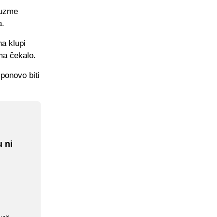
 uzme
a.
na klupi
ma čekalo.
ponovo biti
 ni