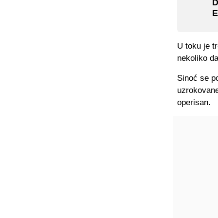
D
E
U toku je t
nekoliko da
Sinoć se po
uzrokovane 
operisan.