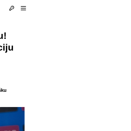
Otvori profil
Otvori meni
u!
iju
šku