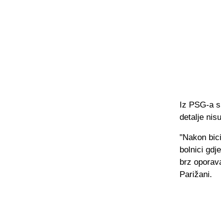
Iz PSG-a su
detalje nisu
"Nakon bici
bolnici gdj
brz oporava
Parižani.