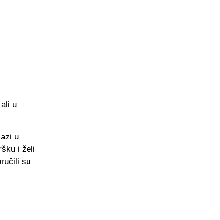
ali u
lazi u
šku i želi
ručili su