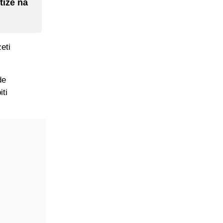
tiže na
eti
de
iti