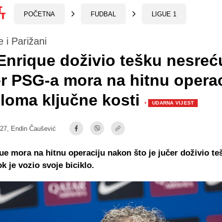
POČETNA
FUDBAL
LIGUE 1
e i Parižani
Enrique doživio tešku nesreć
r PSG-a mora na hitnu operac
loma ključne kosti
·
UDARNA VIJEST
:27,
Endin Čaušević
ue mora na hitnu operaciju nakon što je jučer doživio te
k je vozio svoje biciklo.