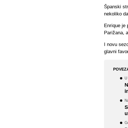
Španski str
nekoliko d
Enrique je 
Parižana, a
I novu sez
glavni favo
POVEZ
U
N
i
Na
S
u
G