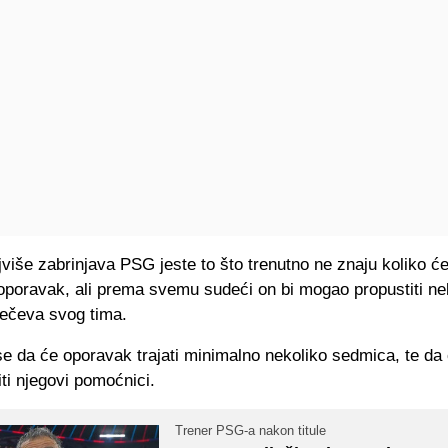
više zabrinjava PSG jeste to što trenutno ne znaju koliko će 
oporavak, ali prema svemu sudeći on bi mogao propustiti ne
ečeva svog tima.
se da će oporavak trajati minimalno nekoliko sedmica, te d
ti njegovi pomoćnici.
Trener PSG-a nakon titule