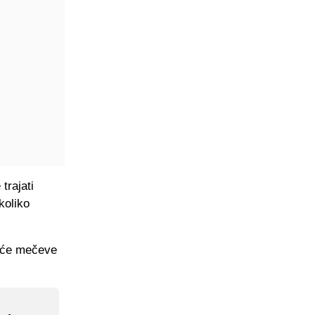
trajati
koliko
a će mečeve