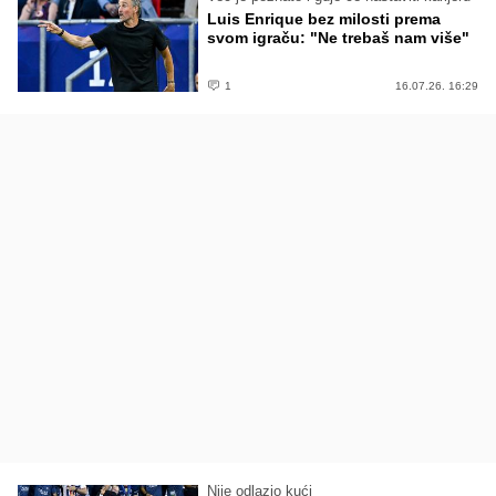
Luis Enrique bez milosti prema
svom igraču: "Ne trebaš nam više"
1
16.07.26. 16:29
Nije odlazio kući