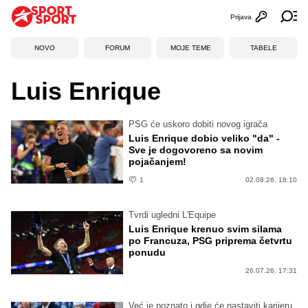
Prijava
Otvori profi
Ot
NOVO
FORUM
MOJE TEME
TABELE
Luis Enrique
PSG će uskoro dobiti novog igrača
Luis Enrique dobio veliko "da" -
Sve je dogovoreno sa novim
pojačanjem!
1
02.08.26. 18:10
Tvrdi ugledni L'Equipe
Luis Enrique krenuo svim silama
po Francuza, PSG priprema četvrtu
ponudu
26.07.26. 17:31
Već je poznato i gdje će nastaviti karijeru