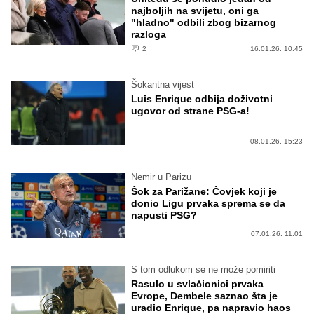
najboljih na svijetu, oni ga
"hladno" odbili zbog bizarnog
razloga
2
16.01.26. 10:45
Šokantna vijest
Luis Enrique odbija doživotni
ugovor od strane PSG-a!
08.01.26. 15:23
Nemir u Parizu
Šok za Parižane: Čovjek koji je
donio Ligu prvaka sprema se da
napusti PSG?
07.01.26. 11:01
S tom odlukom se ne može pomiriti
Rasulo u svlačionici prvaka
Evrope, Dembele saznao šta je
uradio Enrique, pa napravio haos