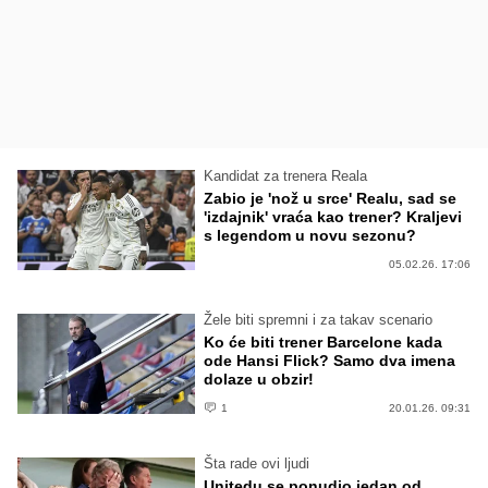
Kandidat za trenera Reala
Zabio je 'nož u srce' Realu, sad se
'izdajnik' vraća kao trener? Kraljevi
s legendom u novu sezonu?
05.02.26. 17:06
Žele biti spremni i za takav scenario
Ko će biti trener Barcelone kada
ode Hansi Flick? Samo dva imena
dolaze u obzir!
1
20.01.26. 09:31
Šta rade ovi ljudi
Unitedu se ponudio jedan od