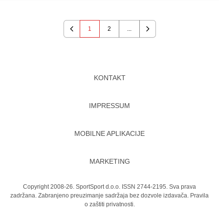
1
2
...
Previous
Next
KONTAKT
IMPRESSUM
MOBILNE APLIKACIJE
MARKETING
Copyright 2008-26. SportSport d.o.o. ISSN 2744-2195. Sva prava
zadržana. Zabranjeno preuzimanje sadržaja bez dozvole izdavača.
Pravila
o zaštiti privatnosti.