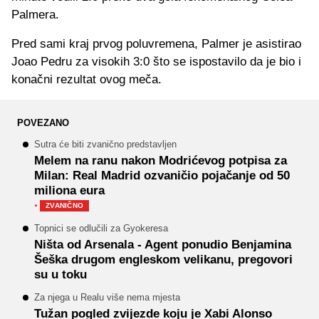
Palmera.
Pred sami kraj prvog poluvremena, Palmer je asistirao
Joao Pedru za visokih 3:0 što se ispostavilo da je bio i
konačni rezultat ovog meča.
POVEZANO
Sutra će biti zvanično predstavljen
Melem na ranu nakon Modrićevog potpisa za
Milan: Real Madrid ozvaničio pojačanje od 50
miliona eura
·
ZVANIČNO
Topnici se odlučili za Gyokeresa
Ništa od Arsenala - Agent ponudio Benjamina
Šeška drugom engleskom velikanu, pregovori
su u toku
Za njega u Realu više nema mjesta
Tužan pogled zvijezde koju je Xabi Alonso