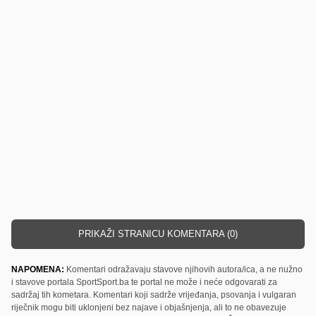
PRIKAŽI STRANICU KOMENTARA (0)
NAPOMENA:
Komentari odražavaju stavove njihovih autora/ica, a ne nužno
i stavove portala SportSport.ba te portal ne može i neće odgovarati za
sadržaj tih kometara. Komentari koji sadrže vrijeđanja, psovanja i vulgaran
riječnik mogu biti uklonjeni bez najave i objašnjenja, ali to ne obavezuje