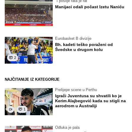
"I poslije rata je rat"
Manijaci odali počast Izetu Naniću
Eurobasket B divizije
Bh. kadeti teško poraženi od
Švedske u drugom kolu
2
NAJČITANIJE IZ KATEGORIJE
Prelijepe scene u Perthu
Igrači Juventusa su shvatili ko je
Kerim Alajbegović kada su stigli na
aerodrom u Australiji
1
Odluka je pala