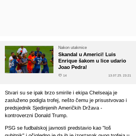
Nakon utakmice
Skandal u Americi! Luis
Enrique šakom u lice udario
Joao Pedra!
14
13.07.25. 23:21
Stvari su se ipak brzo smirile i ekipa Chelseaja je
zasluženo podigla trofej, nešto čemu je prisustvovao i
predsjednik Sjedinjenih Američkih Država -
kontroverzni Donald Trump.
PSG se fudbalskoj javnosti predstavio kao "loš
gubitnik" i očigledno je da ih je izostanak ovog trofeja u