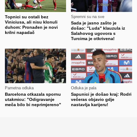
Topnici su ostali bez
Spremni su na sve
Viniciusa, ali nisu klonuli
Sada je jasno zašto je
duhom: Pronađen je novi
došao: "Luda" klauzula iz
krilni napadač
Salahovog ugovora s
Turcima je otkrivena!
Pametna odluka
Odluka je pala
Barcelona otkazala spornu
Sapunici je došao kraj: Rodri
utakmicu: "Odigravanje
večeras objavio gdje
meča bilo bi neprimjereno"
nastavlja karijeru!