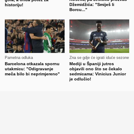
Džemidžića: "Smiješ li
historiju!
Borcu..."
Pametna odluka
Zna se gdje će igrati iduće sezone
Barcelona otkazala spornu
Mediji u Španiji jutros
utakmicu: "Odigravanje
objavili ono što se čekalo
meča bilo bi neprimjereno"
sedmicama: Vinicius Junior
je odlučio!