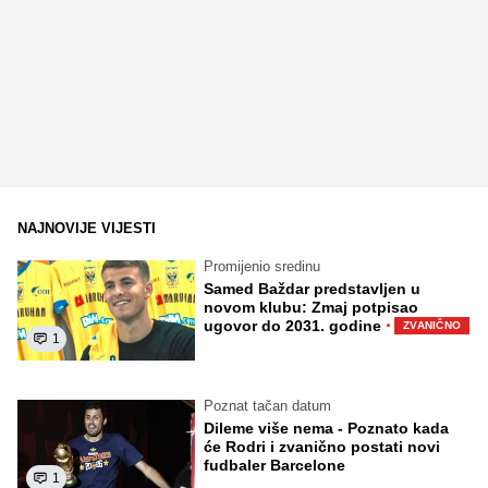
NAJNOVIJE VIJESTI
Promijenio sredinu
Samed Baždar predstavljen u
novom klubu: Zmaj potpisao
·
ugovor do 2031. godine
ZVANIČNO
1
Poznat tačan datum
Dileme više nema - Poznato kada
će Rodri i zvanično postati novi
fudbaler Barcelone
1