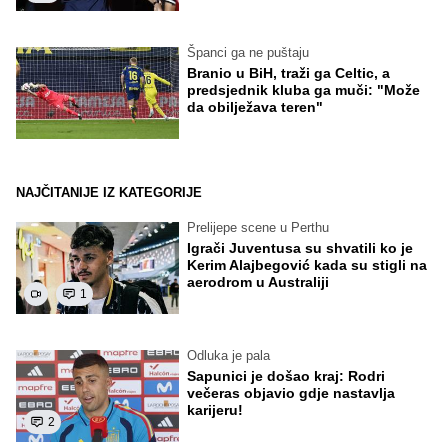
Španci ga ne puštaju
Branio u BiH, traži ga Celtic, a
predsjednik kluba ga muči: "Može
da obilježava teren"
NAJČITANIJE IZ KATEGORIJE
Prelijepe scene u Perthu
Igrači Juventusa su shvatili ko je
Kerim Alajbegović kada su stigli na
aerodrom u Australiji
1
Odluka je pala
Sapunici je došao kraj: Rodri
večeras objavio gdje nastavlja
karijeru!
2