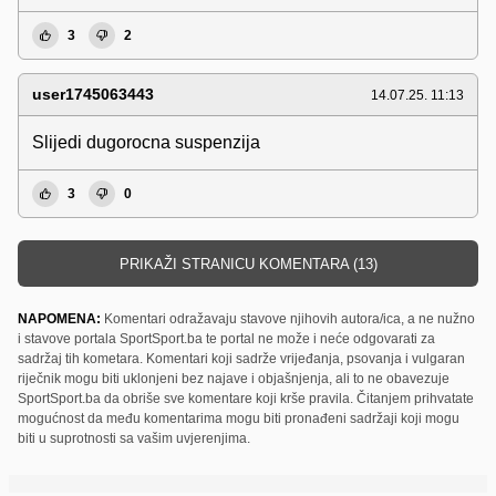
3
2
user1745063443
14.07.25. 11:13
Slijedi dugorocna suspenzija
3
0
PRIKAŽI STRANICU KOMENTARA (13)
NAPOMENA:
Komentari odražavaju stavove njihovih autora/ica, a ne nužno
i stavove portala SportSport.ba te portal ne može i neće odgovarati za
sadržaj tih kometara. Komentari koji sadrže vrijeđanja, psovanja i vulgaran
riječnik mogu biti uklonjeni bez najave i objašnjenja, ali to ne obavezuje
SportSport.ba da obriše sve komentare koji krše pravila. Čitanjem prihvatate
mogućnost da među komentarima mogu biti pronađeni sadržaji koji mogu
biti u suprotnosti sa vašim uvjerenjima.