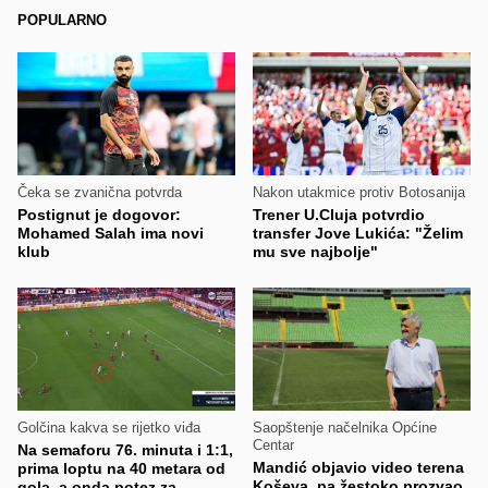
POPULARNO
Čeka se zvanična potvrda
Nakon utakmice protiv Botosanija
Postignut je dogovor:
Trener U.Cluja potvrdio
Mohamed Salah ima novi
transfer Jove Lukića: "Želim
klub
mu sve najbolje"
Golčina kakva se rijetko viđa
Saopštenje načelnika Općine
Centar
Na semaforu 76. minuta i 1:1,
Mandić objavio video terena
prima loptu na 40 metara od
Koševa, pa žestoko prozvao
gola, a onda potez za