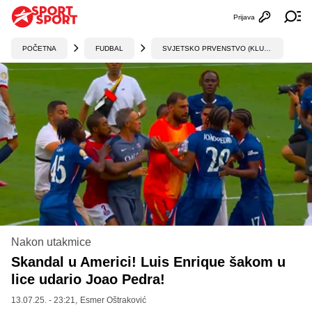
Prijava
Otvori profi
Ot
POČETNA
FUDBAL
SVJETSKO PRVENSTVO (KLUBOVI)
Nakon utakmice
Skandal u Americi! Luis Enrique šakom u
lice udario Joao Pedra!
13.07.25. - 23:21,
Esmer Oštraković