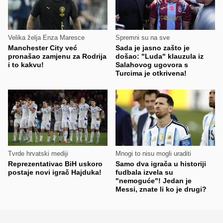
Velika želja Enza Maresce
Spremni su na sve
Manchester City već
Sada je jasno zašto je
pronašao zamjenu za Rodrija
došao: "Luda" klauzula iz
i to kakvu!
Salahovog ugovora s
Turcima je otkrivena!
Tvrde hrvatski mediji
Mnogi to nisu mogli uraditi
Reprezentativac BiH uskoro
Samo dva igrača u historiji
postaje novi igrač Hajduka!
fudbala izvela su
"nemoguće"! Jedan je
Messi, znate li ko je drugi?