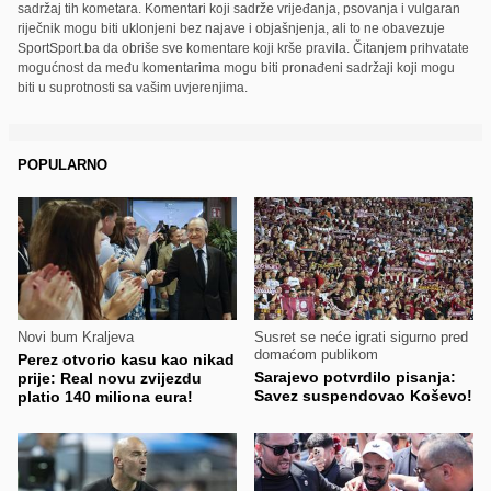
sadržaj tih kometara. Komentari koji sadrže vrijeđanja, psovanja i vulgaran
riječnik mogu biti uklonjeni bez najave i objašnjenja, ali to ne obavezuje
SportSport.ba da obriše sve komentare koji krše pravila. Čitanjem prihvatate
mogućnost da među komentarima mogu biti pronađeni sadržaji koji mogu
biti u suprotnosti sa vašim uvjerenjima.
POPULARNO
Novi bum Kraljeva
Susret se neće igrati sigurno pred
domaćom publikom
Perez otvorio kasu kao nikad
Sarajevo potvrdilo pisanja:
prije: Real novu zvijezdu
Savez suspendovao Koševo!
platio 140 miliona eura!