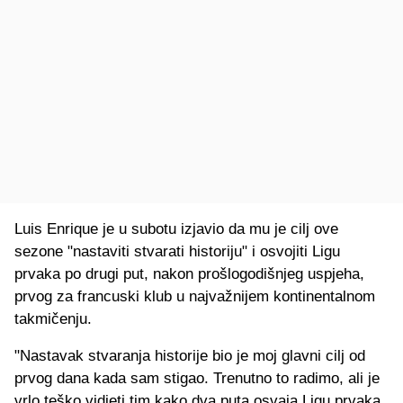
Luis Enrique je u subotu izjavio da mu je cilj ove
sezone "nastaviti stvarati historiju" i osvojiti Ligu
prvaka po drugi put, nakon prošlogodišnjeg uspjeha,
prvog za francuski klub u najvažnijem kontinentalnom
takmičenju.
"Nastavak stvaranja historije bio je moj glavni cilj od
prvog dana kada sam stigao. Trenutno to radimo, ali je
vrlo teško vidjeti tim kako dva puta osvaja Ligu prvaka.