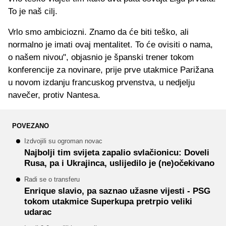
To je naš cilj.
Vrlo smo ambiciozni. Znamo da će biti teško, ali
normalno je imati ovaj mentalitet. To će ovisiti o nama,
o našem nivou", objasnio je španski trener tokom
konferencije za novinare, prije prve utakmice Parižana
u novom izdanju francuskog prvenstva, u nedjelju
navečer, protiv Nantesa.
POVEZANO
Izdvojili su ogroman novac
Najbolji tim svijeta zapalio svlačionicu: Doveli
Rusa, pa i Ukrajinca, uslijedilo je (ne)očekivano
Radi se o transferu
Enrique slavio, pa saznao užasne vijesti - PSG
tokom utakmice Superkupa pretrpio veliki
udarac