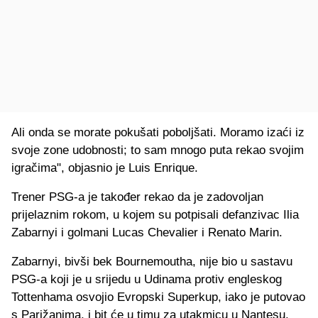
Ali onda se morate pokušati poboljšati. Moramo izaći iz
svoje zone udobnosti; to sam mnogo puta rekao svojim
igračima", objasnio je Luis Enrique.
Trener PSG-a je također rekao da je zadovoljan
prijelaznim rokom, u kojem su potpisali defanzivac Ilia
Zabarnyi i golmani Lucas Chevalier i Renato Marin.
Zabarnyi, bivši bek Bournemoutha, nije bio u sastavu
PSG-a koji je u srijedu u Udinama protiv engleskog
Tottenhama osvojio Evropski Superkup, iako je putovao
s Parižanima, i bit će u timu za utakmicu u Nantesu,