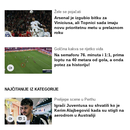
Žele se pojačati
Arsenal je izgubio bitku za
Viniciusa, ali Topnici sada imaju
novu prioritetnu metu u prelaznom
roku
Golčina kakva se rijetko viđa
Na semaforu 76. minuta i 1:1, prima
loptu na 40 metara od gola, a onda
potez za historiju!
NAJČITANIJE IZ KATEGORIJE
Prelijepe scene u Perthu
Igrači Juventusa su shvatili ko je
Kerim Alajbegović kada su stigli na
aerodrom u Australiji
1