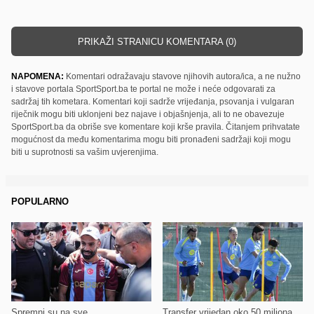
PRIKAŽI STRANICU KOMENTARA (0)
NAPOMENA:
Komentari odražavaju stavove njihovih autora/ica, a ne nužno
i stavove portala SportSport.ba te portal ne može i neće odgovarati za
sadržaj tih kometara. Komentari koji sadrže vrijeđanja, psovanja i vulgaran
riječnik mogu biti uklonjeni bez najave i objašnjenja, ali to ne obavezuje
SportSport.ba da obriše sve komentare koji krše pravila. Čitanjem prihvatate
mogućnost da među komentarima mogu biti pronađeni sadržaji koji mogu
biti u suprotnosti sa vašim uvjerenjima.
POPULARNO
Spremni su na sve
Transfer vrijedan oko 50 miliona