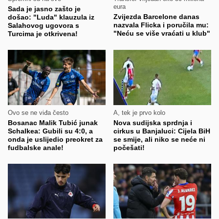
eura
Sada je jasno zašto je
Zvijezda Barcelone danas
došao: "Luda" klauzula iz
nazvala Flicka i poručila mu:
Salahovog ugovora s
"Neću se više vraćati u klub"
Turcima je otkrivena!
Ovo se ne viđa često
A, tek je prvo kolo
Bosanac Malik Tubić junak
Nova sudijska sprdnja i
Schalkea: Gubili su 4:0, a
cirkus u Banjaluci: Cijela BiH
onda je uslijedio preokret za
se smije, ali niko se neće ni
fudbalske anale!
počešati!