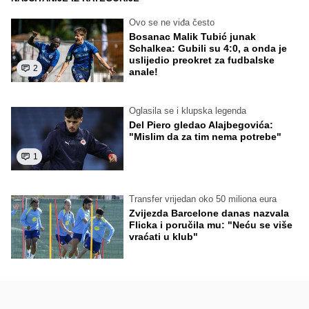
Ovo se ne viđa često
Bosanac Malik Tubić junak
Schalkea: Gubili su 4:0, a onda je
uslijedio preokret za fudbalske
2
anale!
Oglasila se i klupska legenda
Del Piero gledao Alajbegovića:
"Mislim da za tim nema potrebe"
1
Transfer vrijedan oko 50 miliona eura
Zvijezda Barcelone danas nazvala
Flicka i poručila mu: "Neću se više
vraćati u klub"