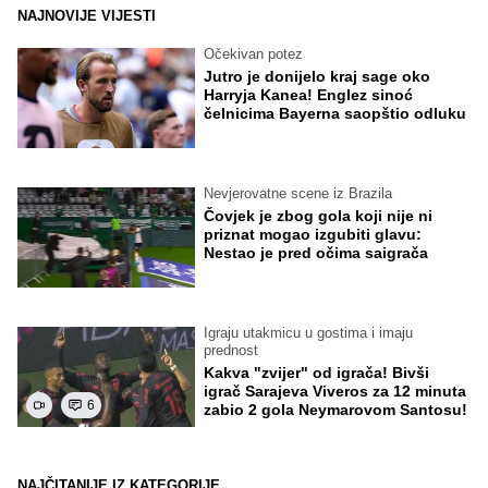
NAJNOVIJE VIJESTI
Očekivan potez
Jutro je donijelo kraj sage oko
Harryja Kanea! Englez sinoć
čelnicima Bayerna saopštio odluku
Nevjerovatne scene iz Brazila
Čovjek je zbog gola koji nije ni
priznat mogao izgubiti glavu:
Nestao je pred očima saigrača
Igraju utakmicu u gostima i imaju
prednost
Kakva "zvijer" od igrača! Bivši
igrač Sarajeva Viveros za 12 minuta
6
zabio 2 gola Neymarovom Santosu!
NAJČITANIJE IZ KATEGORIJE