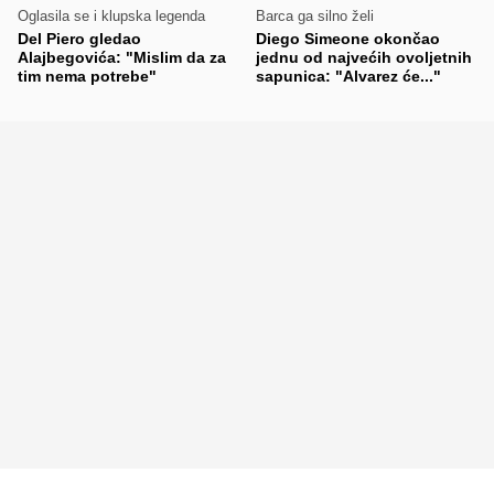
Oglasila se i klupska legenda
Barca ga silno želi
Del Piero gledao
Diego Simeone okončao
Alajbegovića: "Mislim da za
jednu od najvećih ovoljetnih
tim nema potrebe"
sapunica: "Alvarez će..."