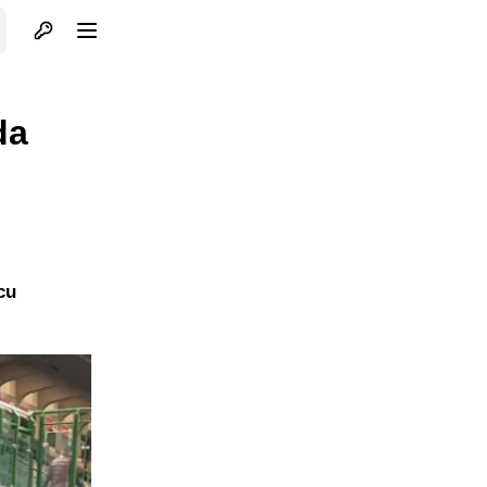
Otvori profil
Otvori meni
da
cu