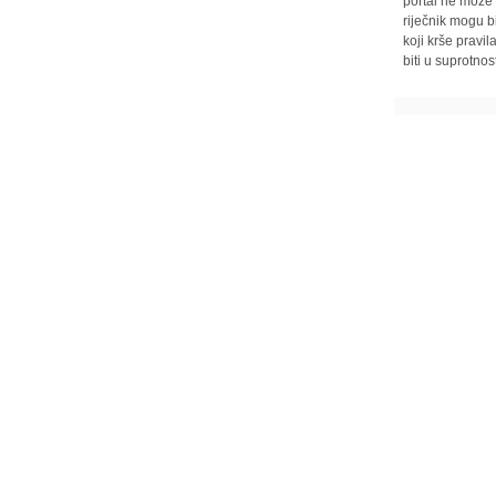
portal ne može 
riječnik mogu b
koji krše pravi
biti u suprotnos