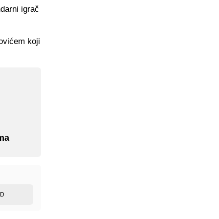
darni igrač
ovićem koji
ema
ED