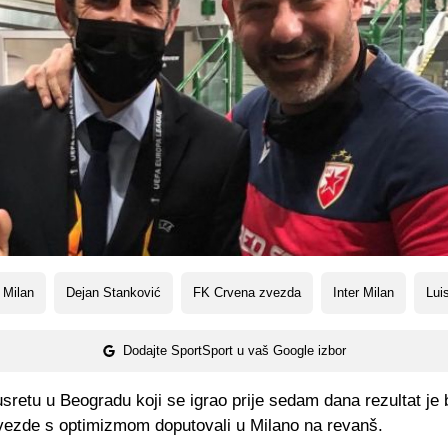
 Milan
Dejan Stanković
FK Crvena zvezda
Inter Milan
Lui
Dodajte SportSport u vaš Google izbor
retu u Beogradu koji se igrao prije sedam dana rezultat je b
Zvezde s optimizmom doputovali u Milano na revanš.