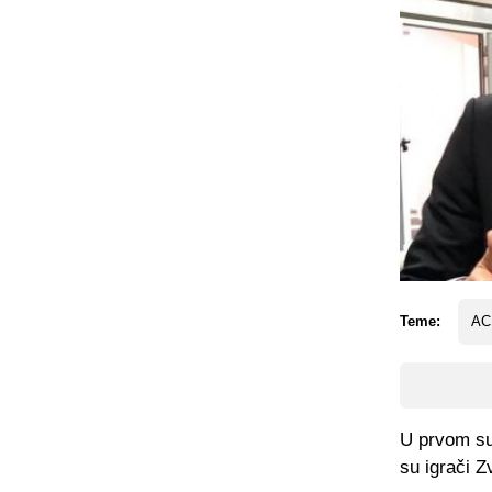
Teme:
AC
U prvom sus
su igrači 