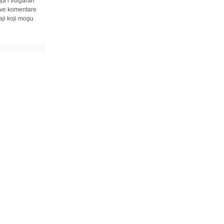
ja i vulgaran
 sve komentare
ji koji mogu