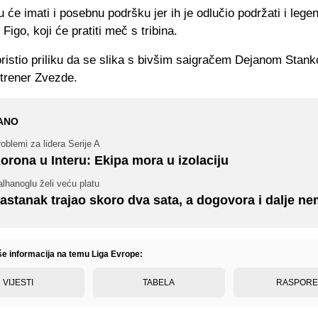
 će imati i posebnu podršku jer ih je odlučio podržati i legen
 Figo, koji će pratiti meč s tribina.
oristio priliku da se slika s bivšim saigračem Dejanom Stank
 trener Zvezde.
ANO
oblemi za lidera Serije A
orona u Interu: Ekipa mora u izolaciju
lhanoglu želi veću platu
astanak trajao skoro dva sata, a dogovora i dalje n
iše informacija na temu Liga Evrope:
VIJESTI
TABELA
RASPOR