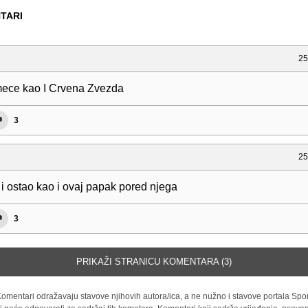
TARI
25
mece kao I Crvena Zvezda
3
25
 i ostao kao i ovaj papak pored njega
3
PRIKAŽI STRANICU KOMENTARA (3)
omentari odražavaju stavove njihovih autora/ica, a ne nužno i stavove portala Spor