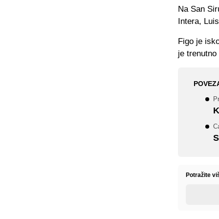
Na San Siru
Intera, Luis
Figo je isk
je trenutno
POVEZ
Pr
K
Ca
S
Potražite v