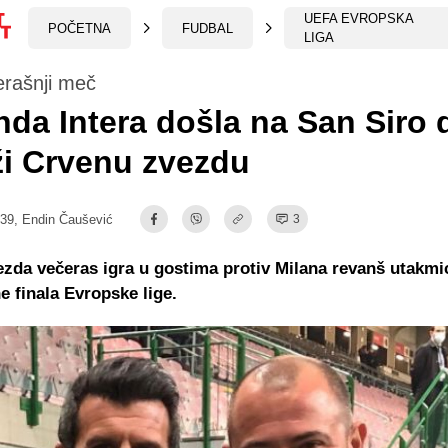
UEFA EVROPSKA
POČETNA
FUDBAL
LIGA
erašnji meč
da Intera došla na San Siro 
i Crvenu zvezdu
:39,
Endin Čaušević
3
zda večeras igra u gostima protiv Milana revanš utakmi
e finala Evropske lige.