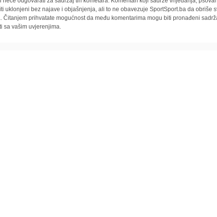
i neće odgovarati za sadržaj tih kometara. Komentari koji sadrže vrijeđanja, psovan
iti uklonjeni bez najave i objašnjenja, ali to ne obavezuje SportSport.ba da obriše
la. Čitanjem prihvatate mogućnost da među komentarima mogu biti pronađeni sadrža
ti sa vašim uvjerenjima.