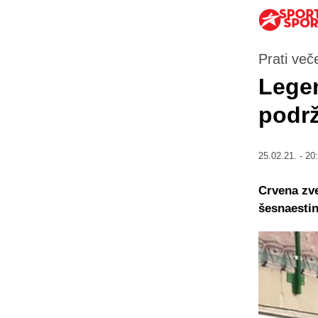
Prati več
Legen
podrž
25.02.21. - 20
Crvena zve
šesnaestin