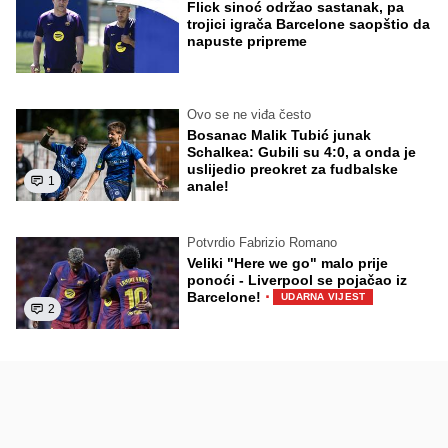
Flick sinoć održao sastanak, pa
trojici igrača Barcelone saopštio da
napuste pripreme
Ovo se ne viđa često
Bosanac Malik Tubić junak
Schalkea: Gubili su 4:0, a onda je
uslijedio preokret za fudbalske
1
anale!
Potvrdio Fabrizio Romano
Veliki "Here we go" malo prije
ponoći - Liverpool se pojačao iz
·
Barcelone!
UDARNA VIJEST
2