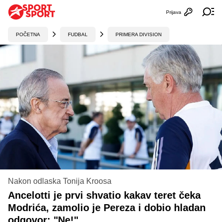
Prijava
Otvori profi
Ot
POČETNA
FUDBAL
PRIMERA DIVISION
Nakon odlaska Tonija Kroosa
Ancelotti je prvi shvatio kakav teret čeka
Modrića, zamolio je Pereza i dobio hladan
odgovor: "Ne!"