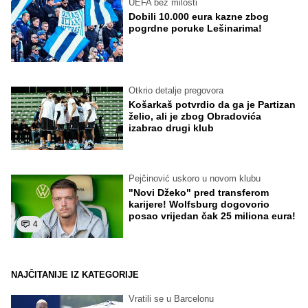
UEFA bez milosti
Dobili 10.000 eura kazne zbog
pogrdne poruke Lešinarima!
Otkrio detalje pregovora
Košarkaš potvrdio da ga je Partizan
želio, ali je zbog Obradovića
izabrao drugi klub
Pejčinović uskoro u novom klubu
"Novi Džeko" pred transferom
karijere! Wolfsburg dogovorio
posao vrijedan čak 25 miliona eura!
4
NAJČITANIJE IZ KATEGORIJE
Vratili se u Barcelonu