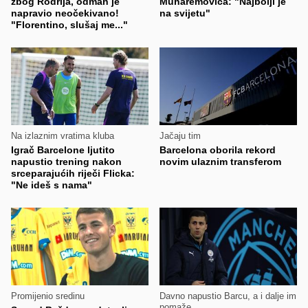
zbog Rodrija, odmah je
Muharemovića: "Najbolji je
napravio neočekivano!
na svijetu"
"Florentino, slušaj me..."
Na izlaznim vratima kluba
Jačaju tim
Igrač Barcelone ljutito
Barcelona oborila rekord
napustio trening nakon
novim ulaznim transferom
srceparajućih riječi Flicka:
"Ne ideš s nama"
Promijenio sredinu
Davno napustio Barcu, a i dalje im
pomaže