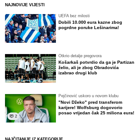
NAJNOVIJE VIJESTI
UEFA bez milosti
Dobili 10.000 eura kazne zbog
pogrdne poruke Lešinarima!
Otkrio detalje pregovora
Košarkaš potvrdio da ga je Partizan
želio, ali je zbog Obradovića
izabrao drugi klub
Pejčinović uskoro u novom klubu
"Novi Džeko" pred transferom
karijere! Wolfsburg dogovorio
posao vrijedan čak 25 miliona eura!
2
NAJČITANIJE IZ KATEGORIJE