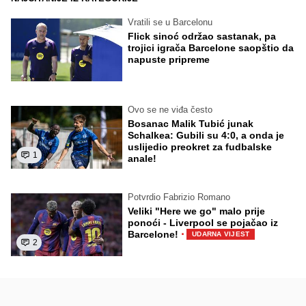
Vratili se u Barcelonu
Flick sinoć održao sastanak, pa
trojici igrača Barcelone saopštio da
napuste pripreme
Ovo se ne viđa često
Bosanac Malik Tubić junak
Schalkea: Gubili su 4:0, a onda je
uslijedio preokret za fudbalske
1
anale!
Potvrdio Fabrizio Romano
Veliki "Here we go" malo prije
ponoći - Liverpool se pojačao iz
·
Barcelone!
UDARNA VIJEST
2