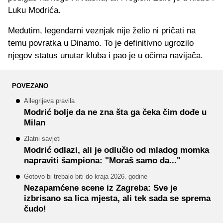
Luku Modrića.
Međutim, legendarni veznjak nije želio ni pričati na
temu povratka u Dinamo. To je definitivno ugrozilo
njegov status unutar kluba i pao je u očima navijača.
POVEZANO
Allegrijeva pravila
Modrić bolje da ne zna šta ga čeka čim dođe u
Milan
Zlatni savjeti
Modrić odlazi, ali je odlučio od mladog momka
napraviti šampiona: "Moraš samo da..."
Gotovo bi trebalo biti do kraja 2026. godine
Nezapamćene scene iz Zagreba: Sve je
izbrisano sa lica mjesta, ali tek sada se sprema
čudo!