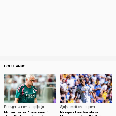
POPULARNO
Portugalca nema strpljenja
Sjajan meč bh. stopera
Mourinho se "iznervirao"
Navijači Leedsa slave