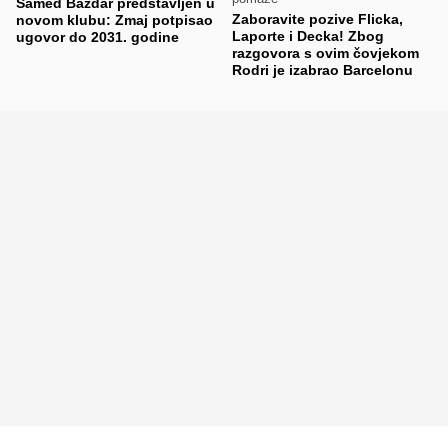
Samed Baždar predstavljen u
Zaboravite pozive Flicka,
novom klubu: Zmaj potpisao
Laporte i Decka! Zbog
ugovor do 2031. godine
razgovora s ovim čovjekom
Rodri je izabrao Barcelonu